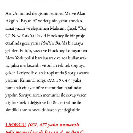
Art Unlimited dergisinin editörü Merve Akar 
Akgün “Bayan A” ve derginin yazarlarından 
sanat yazarı ve eleştirmen Mahsum Çiçek “Bay 
Ç” New York’ta David Hockney ile bir proje 
etrafında gece yarısı 
Phillies Bar
’da bir araya 
gelirler. Editör, yazar ve Hockney konuşurken 
New York polisi barı basarak ve zor kullanarak 
üç şahsı merkeze alır ve onları tek tek sorguya 
çeker. Periyodik olarak toplamda 5 sorgu seansı 
yaşanır. Kriminal sorgu 
021, 303, 477 
yaka 
numaralı cinayet büro memurları tarafından 
yapılır. Soruyu soran memurlar ile cevap veren 
kişiler sürekli değişir ve bir önceki sahne ile 
şimdiki anın sahnesi de bazen yer değiştirir.
1.SORGU
  (021, 477 yaka numaralı 
polis memurları ile Bayan A. ve Bay Ç. 