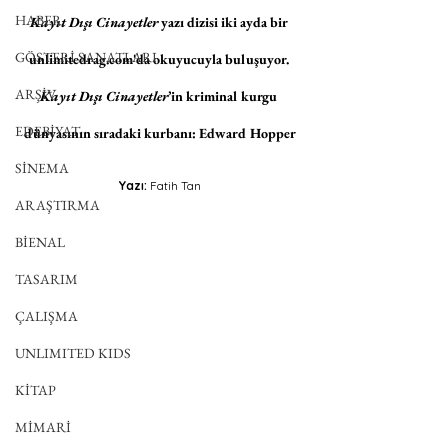
HABER
Kayıt Dışı Cinayetler
 yazı dizisi iki ayda bir 
GÖSTERİ SANATLARI
unlimitedrag.com
'da okuyucuyla buluşuyor. 
ARŞİV
Kayıt Dışı Cinayetler
’in kriminal kurgu 
EDEBİYAT
dünyasının sıradaki kurbanı: 
Edward Hopper
SİNEMA
Yazı: 
Fatih Tan
ARAŞTIRMA
BİENAL
TASARIM
ÇALIŞMA
UNLIMITED KIDS
KİTAP
MİMARİ