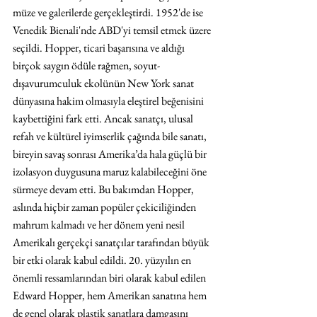
müze ve galerilerde gerçekleştirdi. 1952'de ise 
Venedik Bienali'nde ABD'yi temsil etmek üzere 
seçildi. Hopper, ticari başarısına ve aldığı 
birçok saygın ödüle rağmen, soyut-
dışavurumculuk ekolünün New York sanat 
dünyasına hakim olmasıyla eleştirel beğenisini 
kaybettiğini fark etti. Ancak sanatçı, ulusal 
refah ve kültürel iyimserlik çağında bile sanatı, 
bireyin savaş sonrası Amerika’da hala güçlü bir 
izolasyon duygusuna maruz kalabileceğini öne 
sürmeye devam etti. Bu bakımdan Hopper, 
aslında hiçbir zaman popüler çekiciliğinden 
mahrum kalmadı ve her dönem yeni nesil 
Amerikalı gerçekçi sanatçılar tarafından büyük 
bir etki olarak kabul edildi. 20. yüzyılın en 
önemli ressamlarından biri olarak kabul edilen 
Edward Hopper, hem Amerikan sanatına hem 
de genel olarak plastik sanatlara damgasını 