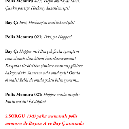
Polis Memuru 477: 
Hepsi oradaydı tabii! 
Çünkü partiyi Hockney düzenlemişti!
Bay Ç: 
Evet, Hockney’ın malikânesiydi!
Polis Memuru 021: 
Peki, ya Hopper! 
Bay Ç: 
Hopper mı? Ben çok fazla içmiştim 
tam olarak olan biteni hatırlamıyorum! 
Basquiat ile birlikte çimlere uzanmış göklere 
bakıyorduk! Sanırım o da oradaydı! Orada 
olmalı! Belki de orada yoktu bilmiyorum...
Polis Memuru 021:
 Hopper orada mıydı? 
Emin misin? İyi düşün! 
2.SORGU
  (303 yaka numaralı polis 
memuru ile Bayan A ve Bay Ç arasında 