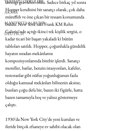
YERYÜZÜ ÖYKÜLERİ
ürettiği gravürleri oldu. Sadece birkaç yıl sonra 
Hopper kendisini bir sanatçı olarak, çok daha 
AKSAK
müreffeh ve öne çıkan bir ressam konumunda 
MANIFESTA 16 RUHR
buldu. New York'taki Frank KM Rehn 
Galerisi'nde açtığı ikinci tek kişilik sergisi, o 
DEUTSCH
kadar ticari bir başarı yakaladı ki bütün 
tabloları satıldı. Hopper, çoğunlukla gündelik 
hayatın sıradan mekânlarını 
kompozisyonlarında birebir işlerdi. Sanatçı 
moteller, barlar, benzin istasyonları, kafeler, 
restoranlar gibi nüfus yoğunluğunun fazla 
olduğu kamusal mekânları bilinenin aksine; 
bunları çoğu defa bir, bazen iki figürle, hatta 
bazen tamamıyla boş ve yalnız göstermeye 
çalıştı.
1930'da New York City'de yeni kurulan ve 
ileride birçok efsaneye ev sahibi olacak olan 