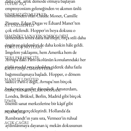
daha çok, artık demode olmaya başlayan 
TUHAF AÇI
empresyonizm geleneğinden ve akımın ünlü 
SINIRSIZ ZİYARETLER
isimlerinden olan Claude Monet, Camille 
Pissarro, Edgar Degas ve Éduard Manet’ten 
NY UNLIMITED
çok etkilendi. Hopper'ın boya dokusu o 
FEMİNİST SANATIN SOSYOLOJİSİ
dönemden sonra daha hafifleşti, fırça stili daha 
özgür ve gözlemleri de daha keskin hâle geldi. 
YÜRÜYÜŞ NOTLARI
İmgelere yaklaşımı, hem Amerika hem de 
TERS PERSPEKTİF
Avrupa’daki Paris ekolünün konularındaki her 
türlü model veya idealden giderek daha fazla 
KAYIT DIŞI CİNAYETLER
bağımsızlaşmaya başladı. Hopper, o dönem 
MAMUT LIMITED
sadece Paris'e değil, Avrupa’nın birçok 
başkentine geziler düzenledi. Amsterdam, 
GENÇ SANATÇILAR DOSYASI
Londra, Brüksel, Berlin, Madrid gibi birçok 
İZMİR
önemli sanat merkezlerine bir kâşif gibi 
seyahatler gerçekleştirdi. Hollanda'da 
FRANÇAIS
Rembrandt’ın yanı sıra, Vermeer'in ruhsal 
AÇIK ÇAĞRI
aydınlanmaya dayanan iç mekân dokusunun 