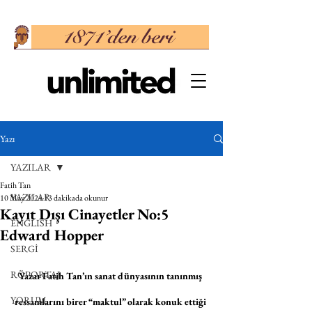
Yazı
YAZILAR
Fatih Tan
YAZILAR
10 May 2024
13 dakikada okunur
Kayıt Dışı Cinayetler No:5
ENGLISH
Edward Hopper
SERGİ
RÖPORTAJ
Yazar Fatih Tan’ın sanat dünyasının tanınmış 
YORUM
ressamlarını birer “maktul” olarak konuk ettiği 