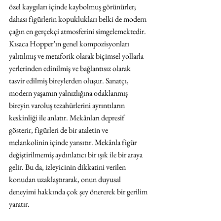
özel kaygıları içinde kaybolmuş görünürler; 
dahası figürlerin kopuklukları belki de modern 
çağın en gerçekçi atmosferini simgelemektedir. 
Kısaca Hopper’ın genel kompozisyonları 
yalıtılmış ve metaforik olarak biçimsel yollarla 
yerlerinden edinilmiş ve bağlantısız olarak 
tasvir edilmiş bireylerden oluşur. Sanatçı, 
modern yaşamın yalnızlığına odaklanmış 
bireyin varoluş tezahürlerini ayrıntıların 
keskinliği ile anlatır. Mekânları depresif 
gösterir, figürleri de bir ataletin ve 
melankolinin içinde yansıtır. Mekânla figür 
değiştirilmemiş aydınlatıcı bir ışık ile bir araya 
gelir. Bu da, izleyicinin dikkatini verilen 
konudan uzaklaştırarak, onun duyusal 
deneyimi hakkında çok şey önererek bir gerilim 
yaratır. 