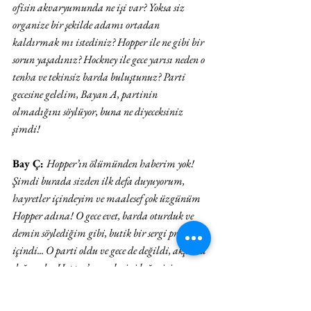
ofisin akvaryumunda ne işi var? Yoksa siz 
organize bir şekilde adamı ortadan 
kaldırmak mı istediniz? Hopper ile ne gibi bir 
sorun yaşadınız? Hockney ile gece yarısı neden o 
tenha ve tekinsiz barda buluştunuz? Parti 
gecesine gelelim, Bayan A, partinin 
olmadığını söylüyor, buna ne diyeceksiniz 
şimdi!
Bay Ç: 
Hopper’ın ölümünden haberim yok! 
Şimdi burada sizden ilk defa duyuyorum, 
hayretler içindeyim ve maalesef çok üzgünüm 
Hopper adına! O gece evet, barda oturduk ve 
demin söylediğim gibi, butik bir sergi projesi 
içindi... O parti oldu ve gece de değildi, akşama 
doğruydu. Hopper’ın eserlerini beğenirim. 
Çünkü Hopper, mekânla kurduğu ilişkiselliği, 
bakışın göz görünürlüğü ile değil, düşünce ve 