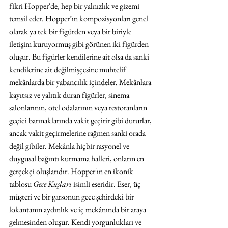
fikri Hopper'de, hep bir yalnızlık ve gizemi 
temsil eder. Hopper’ın kompozisyonları genel 
olarak ya tek bir figürden veya bir biriyle 
iletişim kuruyormuş gibi görünen iki figürden 
oluşur. Bu figürler kendilerine ait olsa da sanki 
kendilerine ait değilmişçesine muhtelif 
mekânlarda bir yabancılık içindeler. Mekânlara 
kayıtsız ve yalıtık duran figürler, sinema 
salonlarının, otel odalarının veya restoranların 
geçici barınaklarında vakit geçirir gibi dururlar, 
ancak vakit geçirmelerine rağmen sanki orada 
değil gibiler. Mekânla hiçbir rasyonel ve 
duygusal bağıntı kurmama halleri, onların en 
gerçekçi oluşlarıdır. Hopper'ın en ikonik 
tablosu 
Gece Kuşları
 isimli eseridir. Eser, üç 
müşteri ve bir garsonun gece şehirdeki bir 
lokantanın aydınlık ve iç mekânında bir araya 
gelmesinden oluşur. Kendi yorgunlukları ve 