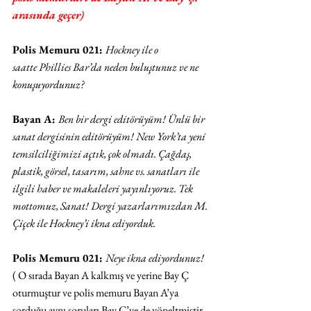
arasında geçer)
Polis Memuru 021: 
Hockney ile o 
saatte Phillies Bar’da neden buluştunuz ve ne 
konuşuyordunuz? 
Bayan A: 
Ben bir dergi editörüyüm! Ünlü bir 
sanat dergisinin editörüyüm! New York’ta yeni 
temsilciliğimizi açtık, çok olmadı. Çağdaş, 
plastik, görsel, tasarım, sahne vs. sanatları ile 
ilgili haber ve makaleleri yayınlıyoruz. Tek 
mottomuz, Sanat! Dergi yazarlarımızdan M. 
Çiçek ile Hockney’i ikna ediyorduk. 
Polis Memuru 021: 
Neye ikna ediyordunuz! 
( O sırada Bayan A kalkmış ve yerine Bay Ç 
oturmuştur ve polis memuru Bayan A’ya 
sorduğu aynı soruları Bay Ç’ye de yöneltmiştir. 