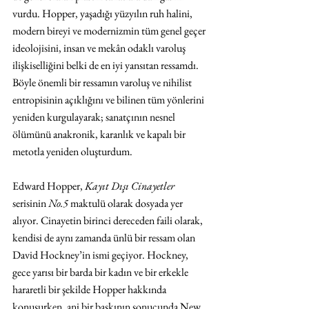
vurdu. Hopper, yaşadığı yüzyılın ruh halini, 
modern bireyi ve modernizmin tüm genel geçer 
ideolojisini, insan ve mekân odaklı varoluş 
ilişkiselliğini belki de en iyi yansıtan ressamdı. 
Böyle önemli bir ressamın varoluş ve nihilist 
entropisinin açıklığını ve bilinen tüm yönlerini 
yeniden kurgulayarak; sanatçının nesnel 
ölümünü anakronik, karanlık ve kapalı bir 
metotla yeniden oluşturdum. 
Edward Hopper, 
Kayıt Dışı Cinayetler 
serisinin 
No.5 
maktulü olarak dosyada yer 
alıyor. Cinayetin birinci dereceden faili olarak, 
kendisi de aynı zamanda ünlü bir ressam olan 
David Hockney’in ismi geçiyor. Hockney, 
gece yarısı bir barda bir kadın ve bir erkekle 
hararetli bir şekilde Hopper hakkında 
konuşurken, ani bir baskının sonucunda New 