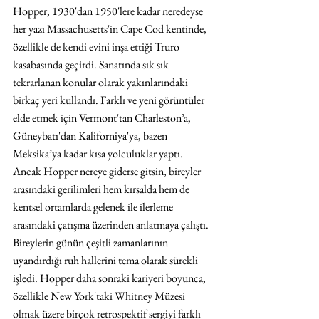
Hopper, 1930'dan 1950'lere kadar neredeyse 
her yazı Massachusetts'in Cape Cod kentinde, 
özellikle de kendi evini inşa ettiği Truro 
kasabasında geçirdi. Sanatında sık sık 
tekrarlanan konular olarak yakınlarındaki 
birkaç yeri kullandı. Farklı ve yeni görüntüler 
elde etmek için Vermont'tan Charleston’a, 
Güneybatı'dan Kaliforniya'ya, bazen 
Meksika’ya kadar kısa yolculuklar yaptı. 
Ancak Hopper nereye giderse gitsin, bireyler 
arasındaki gerilimleri hem kırsalda hem de 
kentsel ortamlarda gelenek ile ilerleme 
arasındaki çatışma üzerinden anlatmaya çalıştı. 
Bireylerin günün çeşitli zamanlarının 
uyandırdığı ruh hallerini tema olarak sürekli 
işledi. Hopper daha sonraki kariyeri boyunca, 
özellikle New York'taki Whitney Müzesi 
olmak üzere birçok retrospektif sergiyi farklı 