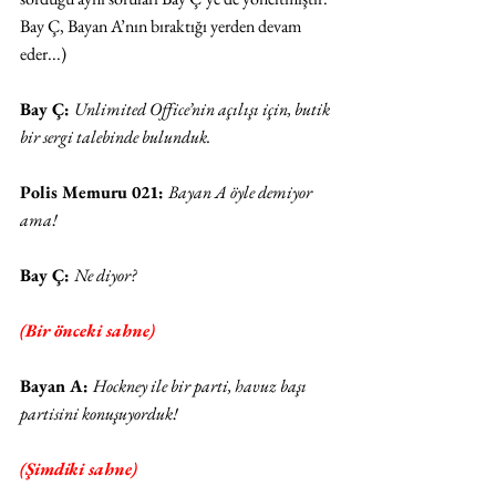
Bay Ç, Bayan A’nın bıraktığı yerden devam 
eder...)
Bay Ç: 
Unlimited Office’nin açılışı için, butik 
bir sergi talebinde bulunduk. 
Polis Memuru 021: 
Bayan A öyle demiyor 
ama!
Bay Ç: 
Ne diyor?
(Bir önceki sahne)
Bayan A: 
Hockney ile bir parti, havuz başı 
partisini konuşuyorduk!
(Şimdiki sahne)