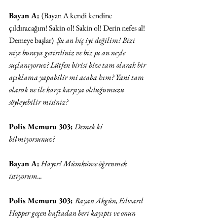
Bayan A: 
(Bayan A kendi kendine 
çıldıracağım! Sakin ol! Sakin ol! Derin nefes al! 
Demeye başlar)  
Şu an hiç iyi değilim! Bizi 
niye buraya getirdiniz ve biz şu an neyle 
suçlanıyoruz? Lütfen birisi bize tam olarak bir 
açıklama yapabilir mi acaba hım? Yani tam 
olarak ne ile karşı karşıya olduğumuzu 
söyleyebilir misiniz?
Polis Memuru 303:
 Demek ki 
bilmiyorsunuz? 
Bayan A:
 Hayır! Mümkünse öğrenmek 
istiyorum...
Polis Memuru 303: 
Bayan Akgün, Edward 
Hopper geçen haftadan beri kayıptı ve onun 