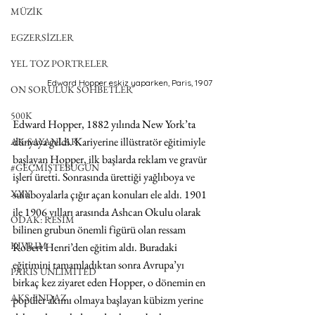
MÜZİK
EGZERSİZLER
YEL TOZ PORTRELER
Edward Hopper eskiz yaparken, Paris, 1907
ON SORULUK SOHBETLER
500K
Edward Hopper, 1882 yılında New York’ta 
dünyaya geldi. Kariyerine illüstratör eğitimiyle 
AK-SAYANLAR
başlayan Hopper, ilk başlarda reklam ve gravür 
#GEÇMİŞTEBUGÜN
işleri üretti. Sonrasında ürettiği yağlıboya ve 
suluboyalarla çığır açan konuları ele aldı. 1901 
XXY
ile 1906 yılları arasında Ashcan Okulu olarak 
ODAK: RESİM
bilinen grubun önemli figürü olan ressam 
KIVRIM
Robert Henri’den eğitim aldı. Buradaki 
eğitimini tamamladıktan sonra Avrupa’yı 
PARIS UNLIMITED
birkaç kez ziyaret eden Hopper, o dönemin en 
AKS-ENDAZ
popüler akımı olmaya başlayan kübizm yerine 