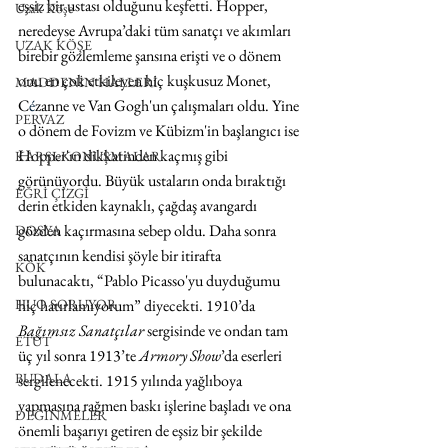
eşsiz bir ustası olduğunu keşfetti. Hopper, 
Uzak Köşe
neredeyse Avrupa’daki tüm sanatçı ve akımları 
UZAK KÖŞE
birebir gözlemleme şansına erişti ve o dönem 
onu en çok etkileyen hiç kuşkusuz Monet, 
MADDENİN HALLERİ
C
é
zanne ve Van Gogh'un çalışmaları oldu. Yine 
PERVAZ
o dönem de Fovizm ve Kübizm'in başlangıcı ise 
Hopper'ın dikkatinden kaçmış gibi 
KARŞI-KONUŞMALAR
görünüyordu. Büyük ustaların onda bıraktığı 
EĞRİ ÇİZGİ
derin etkiden kaynaklı, çağdaş avangardı 
gözden kaçırmasına sebep oldu. Daha sonra 
DOSYA
sanatçının kendisi şöyle bir itirafta 
KÖK
bulunacaktı, “Pablo Picasso'yu duyduğumu 
hiç hatırlamıyorum” diyecekti. 1910’da 
HUO SORUYOR
Bağımsız Sanatçılar
 sergisinde ve ondan tam 
ETÜT
üç yıl sonra 1913’te 
Armory Show
’da eserleri 
BUDALA
sergilenecekti. 1915 yılında yağlıboya 
yapmasına rağmen baskı işlerine başladı ve ona 
DEĞİNMELER
önemli başarıyı getiren de eşsiz bir şekilde 