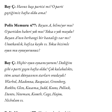
Bay Ç: 
Havuz başı partisi mi? O parti 
geçtiğimiz hafta oldu ama! 
Polis Memuru 477: 
Bayan A, bilmiyor mu? 
O partiden haberi yok mu? Yoksa o yok muydu? 
Bayan A’nın herhangi bir hastalığı var mı? 
Unutkanlık, hafıza kaybı vs. Yoksa bizimle 
oyun mu oynuyorsunuz?
Bay Ç: 
Hiçbir oyun oynamıyorum! Dediğim 
gibi o parti geçen hafta oldu! Çok kalabalıktı, 
tüm sanat dünyasının starları oradaydı! 
Warhol, Madonna, Basquiat, Greenberg, 
Rotkho, Glen, Kusama, Judd, Koons, Pollock, 
Danto, Newman, Kosuth, Cage, Hajou, 
Nicholson vs.