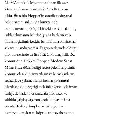
MoMA’nın koleksiyonuna alınan ilk eseri 
Demiryolunun Yanındaki Ev
 adlı tablosu 
oldu. Bu tablo Hopper’in estetik ve duyusal 
bakışını tam anlamıyla bünyesinde 
barındırıyordu. Güçlü bir şekilde tanımlanmış 
ışıklandırmanın belirlediği ana hatların ve o 
hatların çizilmiş keskin formlarının bir sinema 
sekansını andırıyordu. Diğer eserlerinde olduğu 
gibi bu eserinde de ürkütücü bir dinginlik söz 
konusudur. 1933'te Hopper, Modern Sanat 
Müzesi'nde düzenlediği retrospektif sergisinin 
konusu olarak, manzaraların ve iç mekânların 
sessizlik ve yabancılaşma hissini kavramsal 
olarak ele aldı. Seçtiği mekânlar genellikle insan 
faaliyetlerinden her zamanki gibi uzak ve 
sıklıkla çağdaş yaşamın geçici doğasını ima 
ederdi. Terk edilmiş benzin istasyonları, 
demiryolu rayları ve köprülerde seyahat etme 