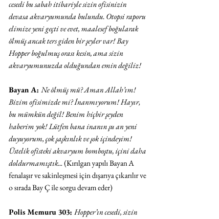
cesedi bu sabah itibariyle sizin ofisinizin 
devasa akvaryumunda bulundu. Otopsi raporu 
elimize yeni geçti ve evet, maalesef boğularak 
ölmüş ancak ters giden bir şeyler var! Bay 
Hopper boğulmuş orası kesin, ama sizin 
akvaryumunuzda olduğundan emin değiliz!
Bayan A: 
Ne ölmüş mü? Aman Allah’ım! 
Bizim ofisimizde mi? İnanmıyorum! Hayır, 
bu mümkün değil! Benim hiçbir şeyden 
haberim yok! Lütfen bana inanın şu an yeni 
duyuyorum, çok şaşkınlık ve şok içindeyim! 
Üstelik ofisteki akvaryum bomboştu, içini daha 
doldurmamıştık... 
(Kırılgan yapılı Bayan A 
fenalaşır ve sakinleşmesi için dışarıya çıkarılır ve 
o sırada Bay Ç ile sorgu devam eder)
Polis Memuru 303: 
Hopper’ın cesedi, sizin 