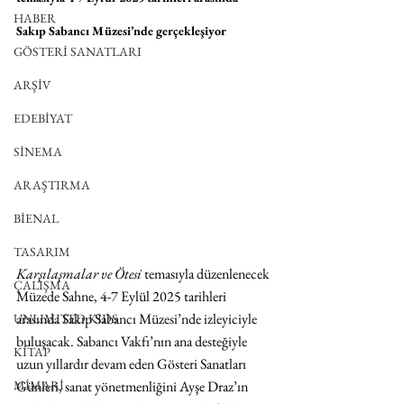
HABER
Sakıp Sabancı Müzesi’nde gerçekleşiyor
GÖSTERİ SANATLARI
ARŞİV
EDEBİYAT
SİNEMA
ARAŞTIRMA
BİENAL
TASARIM
Karşılaşmalar ve Ötesi 
temasıyla düzenlenecek 
ÇALIŞMA
Müzede Sahne, 4-7 Eylül 2025 tarihleri 
arasında Sakıp Sabancı Müzesi’nde izleyiciyle 
UNLIMITED KIDS
buluşacak. Sabancı Vakfı’nın ana desteğiyle 
KİTAP
uzun yıllardır devam eden Gösteri Sanatları 
Günleri, sanat yönetmenliğini Ayşe Draz’ın 
MİMARİ