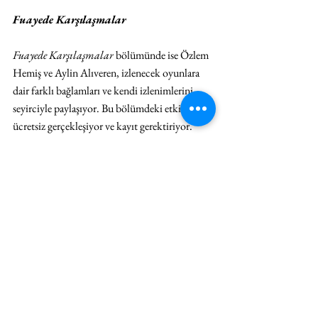
Fuayede Karşılaşmalar
Fuayede Karşılaşmalar
 bölümünde ise Özlem 
Hemiş ve Aylin Alıveren, izlenecek oyunlara 
dair farklı bağlamları ve kendi izlenimlerini 
seyirciyle paylaşıyor. Bu bölümdeki etkinlikler 
ücretsiz gerçekleşiyor ve kayıt gerektiriyor.
4 Eylül Perşembe | Saat: 20.00 | Özlem Hemiş | 
the Seed, SSM | 
Yarın Belki de
 hakkında söyleşi 
5 Eylül Cuma | Saat: 20.00 | Aylin Alıveren | 
the Seed, SSM | 
Kızlar ve Oğlanlar
 hakkında 
söyleşi 
6 Eylül Cumartesi | Saat: 20.00 | Özlem Hemiş 
| the Seed, SSM | 
L'Addition
 hakkında söyleşi
7 Eylül Pazar | Saat: 20.00 | Aylin Alıveren | the 
Seed, SSM | 
L'Addition
 hakkında söyleşi