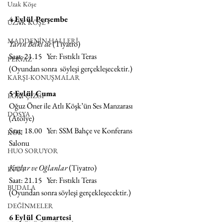
Uzak Köşe
4 Eylül Perşembe
UZAK KÖŞE
MADDENİN HALLERİ
Yarın Belki de 
(Tiyatro)
Saat: 21.15   Yer: Fıstıklı Teras
PERVAZ
(Oyundan sonra  söyleşi gerçekleşecektir.)
KARŞI-KONUŞMALAR
5 Eylül Cuma 
EĞRİ ÇİZGİ
Oğuz Öner ile Atlı Köşk’ün Ses Manzarası 
DOSYA
(Atölye)
Saat: 18.00   Yer: SSM Bahçe ve Konferans 
KÖK
Salonu
HUO SORUYOR
Kızlar ve Oğlanlar 
(Tiyatro)
ETÜT
Saat: 21.15   Yer: Fıstıklı Teras
BUDALA
(Oyundan sonra söyleşi gerçekleşecektir.)
DEĞİNMELER
6 Eylül Cumartesi