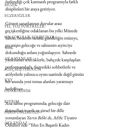
üstlendiği çok katmanlı programıyla farklı 
MÜZİK
disiplinleri bir araya getiriyor. 
EGZERSİZLER
Gösteri sanatlarının duyular arası 
YEL TOZ PORTRELER
geçişkenliğine odaklanan bu yılki 
Müzede 
ON SORULUK SOHBETLER
Sahne
, bedenin sanata, gündeliğin müzeye, 
geçmişin geleceğe ve sahnenin seyirciye 
500K
dokunduğu anlara yoğunlaşıyor. Sahnede 
AK-SAYANLAR
yankılanan sözcüklerle, bahçede karşılaşılan 
performanslarla, fuayedeki sohbetlerle ve 
#GEÇMİŞTEBUGÜN
atölyelerle yalnızca oyun saatinde değil günün 
XXY
her anında yeni temas alanları yaratmayı 
hedefliyor.
ODAK: RESİM
KIVRIM
Ana sahne programında; geleceğe dair 
ihtimalleri ironik ve şiirsel bir dille 
PARIS UNLIMITED
yorumlayan 
Yarın Belki de
, Afife Tiyatro 
AKS-ENDAZ
Ödülleri’nde “Yılın En Başarılı Kadın 