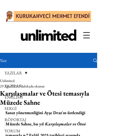
Yazı
YAZILAR
Unlimited
YAZILAR
29 Ağu 2025
3 dakikada okunur
Karşılaşmalar ve Ötesi temasıyla
ENGLISH
Müzede Sahne
SERGİ
Sanat yönetmenliğini Ayşe Draz'ın üstlendiği 
RÖPORTAJ
Müzede Sahne, bu yıl 
Karşılaşmalar ve Ötesi
YORUM
temasıyla 4-7 Eylül 2025 tarihleri arasında 