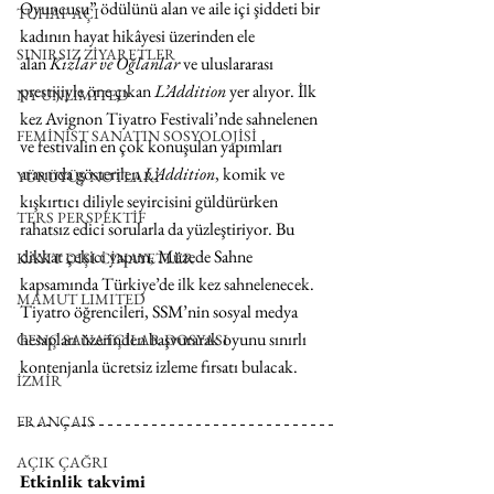
Oyuncusu” ödülünü alan ve aile içi şiddeti bir 
TUHAF AÇI
kadının hayat hikâyesi üzerinden ele 
SINIRSIZ ZİYARETLER
alan 
Kızlar ve Oğlanlar 
ve uluslararası 
prestijiyle öne çıkan 
L’Addition
 yer alıyor. İlk 
NY UNLIMITED
kez Avignon Tiyatro Festivali’nde sahnelenen 
FEMİNİST SANATIN SOSYOLOJİSİ
ve festivalin en çok konuşulan yapımları 
arasında gösterilen 
L’Addition
, komik ve 
YÜRÜYÜŞ NOTLARI
kışkırtıcı diliyle seyircisini güldürürken 
TERS PERSPEKTİF
rahatsız edici sorularla da yüzleştiriyor. Bu 
dikkat çekici yapım, Müzede Sahne 
KAYIT DIŞI CİNAYETLER
kapsamında Türkiye’de ilk kez sahnelenecek. 
MAMUT LIMITED
Tiyatro öğrencileri, SSM’nin sosyal medya 
hesapları üzerinden başvurarak oyunu sınırlı 
GENÇ SANATÇILAR DOSYASI
kontenjanla ücretsiz izleme fırsatı bulacak.   
İZMİR
FRANÇAIS
AÇIK ÇAĞRI
Etkinlik takvimi