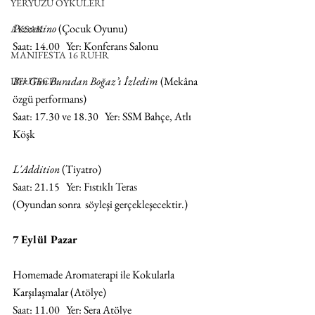
YERYÜZÜ ÖYKÜLERİ
Pezzettino 
(Çocuk Oyunu)
AKSAK
Saat: 14.00   Yer: Konferans Salonu
MANIFESTA 16 RUHR
Bir Gün Buradan Boğaz’ı İzledim
 (Mekâna 
DEUTSCH
özgü performans)
Saat: 17.30 ve 18.30   Yer: SSM Bahçe, Atlı 
Köşk
L'Addition 
(Tiyatro)
Saat: 21.15   Yer: Fıstıklı Teras
(Oyundan sonra  söyleşi gerçekleşecektir.)
7 Eylül Pazar
Homemade Aromaterapi ile Kokularla 
Karşılaşmalar (Atölye)
Saat: 11.00   Yer: Sera Atölye