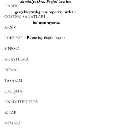
Sandalye Dans Projesi
 üzerine 
HABER
gerçekleştirdiğimiz röportajı sizlerle 
GÖSTERİ SANATLARI
buluşturuyoruz
ARŞİV
EDEBİYAT
Röportaj:
 Buğra Poyraz
SİNEMA
ARAŞTIRMA
BİENAL
TASARIM
ÇALIŞMA
UNLIMITED KIDS
KİTAP
MİMARİ