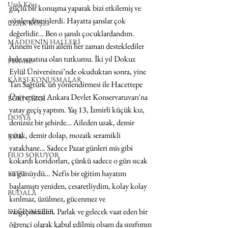
Uzak Köşe
güçlü bir konuşma yaparak bizi etkilemiş ve 
yönlendirmişlerdi. Hayatta şanslar çok 
UZAK KÖŞE
değerlidir… Ben o şanslı çocuklardandım. 
MADDENİN HALLERİ
Annem ve tüm ailem her zaman desteklediler 
bale sanatına olan tutkumu. İki yıl Dokuz 
PERVAZ
Eylül Üniversitesi’nde okuduktan sonra, yine 
KARŞI-KONUŞMALAR
Tan Sağtürk’ün yönlendirmesi ile Hacettepe 
Üniversitesi Ankara Devlet Konservatuvarı'na 
EĞRİ ÇİZGİ
yatay geçiş yaptım. Yaş 13, İzmirli küçük kız, 
DOSYA
denizsiz bir şehirde… Aileden uzak, demir 
yatak, demir dolap, mozaik seramikli 
KÖK
yatakhane… Sadece Pazar günleri mis gibi 
HUO SORUYOR
kokardı koridorları, çünkü sadece o gün sıcak 
su günüydü… Nefis bir eğitim hayatım 
ETÜT
başlamıştı yeniden, cesaretliydim, kolay kolay 
BUDALA
kırılmaz, üzülmez, gücenmez ve 
vazgeçmezdim. Parlak ve gelecek vaat eden bir 
DEĞİNMELER
öğrenci olarak kabul edilmiş olsam da sınıfımın 