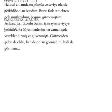
YERYÜZÜ ÖYKÜLERİ
fiziksel anlamda en güçsüz ve seviye olarak 
AKSAK
gerisinde olan bendim. Bunu fark etmekten 
çok mutluydum, boşuna gitmemiştim 
MANIFESTA 16 RUHR
Ankara’ya… Zordu benim için aynı seviyeye 
DEUTSCH
gelmek ama öğretmenlerim her zaman çok 
yüreklendirmiş ve güvenmişti. Görmezden 
gelen de oldu, ben de onları görmedim, hâlâ da 
görmem...