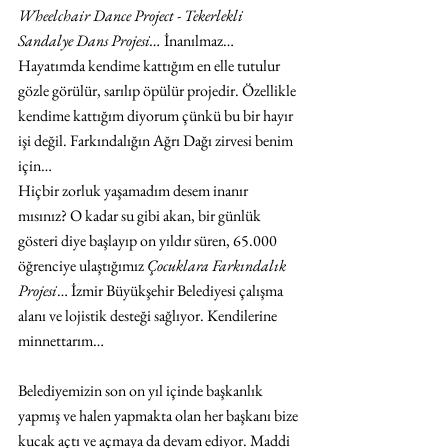
Wheelchair Dance Project - Tekerlekli 
Sandalye Dans Projesi… 
İnanılmaz… 
Hayatımda kendime kattığım en elle tutulur 
gözle görülür, sarılıp öpülür projedir. Özellikle 
kendime kattığım diyorum çünkü bu bir hayır 
işi değil. Farkındalığın Ağrı Dağı zirvesi benim 
için…
Hiçbir zorluk yaşamadım desem inanır 
mısınız? O kadar su gibi akan, bir günlük 
gösteri diye başlayıp on yıldır süren, 65.000 
öğrenciye ulaştığımız 
Çocuklara Farkındalık 
Projesi
… İzmir Büyükşehir Belediyesi çalışma 
alanı ve lojistik desteği sağlıyor. Kendilerine 
minnettarım… 
Belediyemizin son on yıl içinde başkanlık 
yapmış ve halen yapmakta olan her başkanı bize 
kucak açtı ve açmaya da devam ediyor. Maddi 