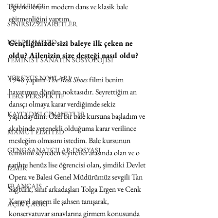
TUHAF AÇI
öğrencilerinin modern dans ve klasik bale 
eğitmenliğini yaptım.
SINIRSIZ ZİYARETLER
NY UNLIMITED
Gençliğinizde sizi baleye ilk çeken ne 
oldu? Ailenizin size desteği nasıl oldu?
FEMİNİST SANATIN SOSYOLOJİSİ
YÜRÜYÜŞ NOTLARI
1948 yapımı 
The Red Shoes 
filmi benim 
hayatımın dönüm noktasıdır. Seyrettiğim an 
TERS PERSPEKTİF
dansçı olmaya karar verdiğimde sekiz 
KAYIT DIŞI CİNAYETLER
yaşındaydım. Özel bir bale kursuna başladım ve 
akabinde yetenekli olduğuma karar verilince 
MAMUT LIMITED
mesleğim olmasını istedim. Bale kursunun 
GENÇ SANATÇILAR DOSYASI
temsilini seyreden seyirciler arasında olan ve o 
tarihte henüz lise öğrencisi olan, şimdiki Devlet 
İZMİR
Opera ve Balesi Genel Müdürümüz sevgili Tan 
FRANÇAIS
Sağtürk, sınıf arkadaşları Tolga Ergen ve Cenk 
Karayel annem ile şahsen tanışarak, 
AÇIK ÇAĞRI
konservatuvar sınavlarına girmem konusunda 