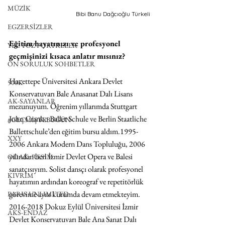
MÜZİK
Bibi Banu Dağcıoğlu Türkeli 
EGZERSİZLER
Eğitim hayatınızı ve profesyonel 
YEL TOZ PORTRELER
geçmişinizi kısaca anlatır mısınız?
ON SORULUK SOHBETLER
Hacettepe Üniversitesi Ankara Devlet 
500K
Konservatuvarı Bale Anasanat Dalı Lisans 
AK-SAYANLAR
mezunuyum. Öğrenim yıllarımda Stuttgart 
John Cranko Ballet Schule ve Berlin Staatliche 
#GEÇMİŞTEBUGÜN
Ballettschule’den eğitim bursu aldım.1995-
XXY
2006 Ankara Modern Dans Topluluğu, 2006 
yılından beri İzmir Devlet Opera ve Balesi 
ODAK: RESİM
sanatçısıyım. Solist dansçı olarak profesyonel 
KIVRIM
hayatımın ardından koreograf ve repetitörlük 
görevime aynı kurumda devam etmekteyim. 
PARIS UNLIMITED
2016-2018 Dokuz Eylül Üniversitesi İzmir 
AKS-ENDAZ
Devlet Konservatuvarı Bale Ana Sanat Dalı 