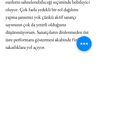
eserlerin sahnelenebileceği seçiminde belirleyici 
oluyor. Çok fazla yedekli bir rol dağılımı 
yapma şansımız yok çünkü aktif sanatçı 
sayımızın çok da yeterli olduğunu 
düşünmüyorum. Sanatçıların dinlenmeden üst 
üste performans göstermesi akabinde fiziksel 
sakatlıklara yol açıyor.
Burada gözümüzü konservatuvarlara 
yöneltiyoruz. Her sene belirli oranda mezun 
verilirse bu sıkıntılar onarılmaya başlanabilir. 
Konservatuvar ana sanat dallarına başvuruların 
azaldığını üzülerek söyleyebilirim. Benim 
zamanımda sadece Bale bölümü sınavına 350-
400 aday başvururken son yıllarda bu sayı 40-
50’yi maalesef geçmiyor. Yeteneklerine göre 
adayların değerlendirildiğini düşünürsek, 40 
aday içinden 15-20 aday çıkabilmesi bir hayal 