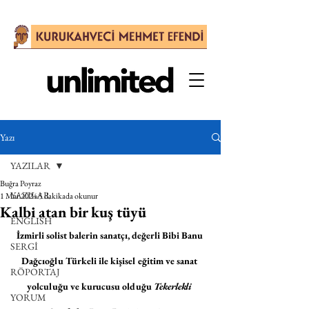
Yazı
YAZILAR
Buğra Poyraz
YAZILAR
1 Mar 2024
5 dakikada okunur
Kalbi atan bir kuş tüyü
ENGLISH
İzmirli solist balerin sanatçı, değerli Bibi Banu 
SERGİ
Dağcıoğlu Türkeli ile kişisel eğitim ve sanat 
RÖPORTAJ
yolculuğu ve kurucusu olduğu 
Tekerlekli 
YORUM