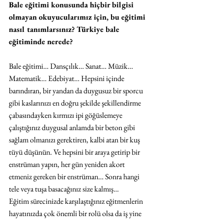
Bale eğitimi konusunda hiçbir bilgisi 
olmayan okuyucularımız için, bu eğitimi 
nasıl tanımlarsınız? Türkiye bale 
eğitiminde nerede?
Bale eğitimi… Dansçılık… Sanat… Müzik… 
Matematik… Edebiyat… Hepsini içinde 
barındıran, bir yandan da duygusuz bir sporcu 
gibi kaslarınızı en doğru şekilde şekillendirme 
çabasındayken kırmızı ipi göğüslemeye 
çalıştığınız duygusal anlamda bir beton gibi 
sağlam olmanızı gerektiren, kalbi atan bir kuş 
tüyü düşünün. Ve hepsini bir araya getirip bir 
enstrüman yapın, her gün yeniden akort 
etmeniz gereken bir enstrüman… Sonra hangi 
tele veya tuşa basacağınız size kalmış… 
Eğitim sürecinizde karşılaştığınız eğitmenlerin 
hayatınızda çok önemli bir rolü olsa da iş yine 