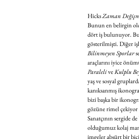
Hicks 
Zaman Değişm
Bunun en belirgin old
dört iş bulunuyor. B
gösterilmişti. Diğer i
Bilinmeyen Sporlar
 
araçlarını iyice önümü
Paraleli
 ve 
Kulplu Be
yaş ve sosyal gruplar
kanıksanmış ikonografi
bizi başka bir ikonog
gözüne rimel çekiyor o
Sanatçının sergide de 
olduğumuz kolaj mantı
imgeler absürt bir bi