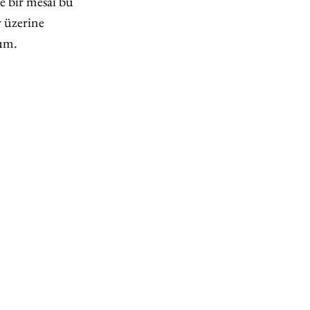
e bir mesai bu 
 üzerine 
rum.