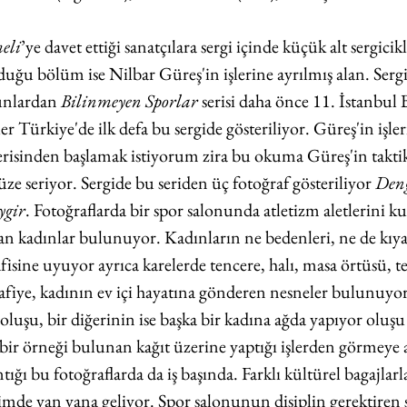
eli
’ye davet ettiği sanatçılara sergi içinde küçük alt sergicik
uğu bölüm ise Nilbar Güreş'in işlerine ayrılmış alan. Sergi
unlardan 
Bilinmeyen Sporlar
 serisi daha önce 11. İstanbul 
şler Türkiye'de ilk defa bu sergide gösteriliyor. Güreş'in işl
serisinden başlamak istiyorum zira bu okuma Güreş'in taktik
ze seriyor. Sergide bu seriden üç fotoğraf gösteriliyor 
Deng
ygir
. Fotoğraflarda bir spor salonunda atletizm aletlerini ku
dan kadınlar bulunuyor. Kadınların ne bedenleri, ne de kıya
sine uyuyor ayrıca karelerde tencere, halı, masa örtüsü, tep
rafiye, kadının ev içi hayatına gönderen nesneler bulunuyor
luşu, bir diğerinin ise başka bir kadına ağda yapıyor oluşu d
bir örneği bulunan kağıt üzerine yaptığı işlerden görmeye a
ğı bu fotoğraflarda da iş başında. Farklı kültürel bagajlar
çimde yan yana geliyor. Spor salonunun disiplin gerektiren 