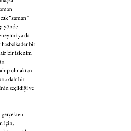
mbaşka 
zaman 
ncak “zaman” 
gi yönde 
deneyimi ya da 
 hasbelkader bir 
ir bir izlenim 
ün 
sahip olmaktan 
na dair bir 
in seçildiği ve 
n gerçekten 
 için, 