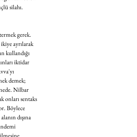
lü silahı. 
stermek gerek. 
 ikiye ayrılarak 
n kullandığı 
ları iktidar 
vva'yı 
rmek demek; 
nede. Nilbar 
k onları sentaks 
or. Böylece 
alanın dışına 
gündemi 
ilmesine 