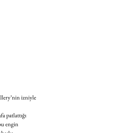
lery’nin izniyle 
a patlattığı 
 bu engin 