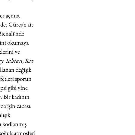
ler açmış. 
de, Güreş'e ait 
Bienali'nde 
erini okumaya 
lerini ve 
e Tahtası, Kız 
llanan değişik 
fetleri sporun 
si gibi yine 
. Bir kadının 
a işin cabası. 
lışık 
la kodlanmış 
soğuk atmosferi 