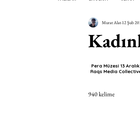
Murat Alat
12 Şub 20
EDEBİYAT
SİNEMA
A
Kadınl
MİMARİ
MÜZİK
EGZER
Pera Müzesi 13 Aralık
Raqs Media Collective 
AK-SAYANLAR
#GEÇMİŞ
940 kelime
AKS-ENDAZ
TUHAF AÇI