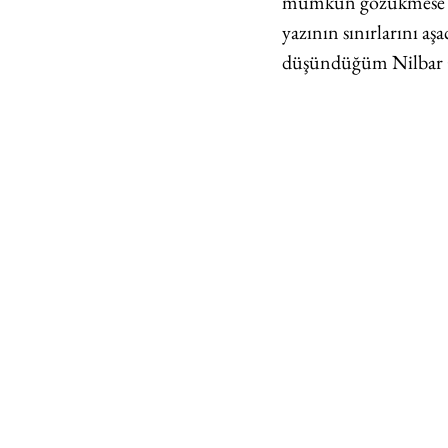
mümkün gözükmese de t
yazının sınırlarını a
düşündüğüm Nilbar Gü