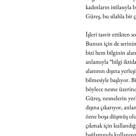
kadınların istilasıyla
Güreş, bu silahla bir ç
İşleri tasvir ettikten
Bunun için de serinin 
bizi hem bilginin ala
anlamıyla “bilgi ikti
alanının dışına yerleş
bilmesiyle başlıyor. 
böylece nesne üzerind
Güreş, nesnelerin yerl
dışına çıkarıyor, anl
özne boşa düşmüş oluy
çıkmak için kullandığı
bağlamında kullanıyor