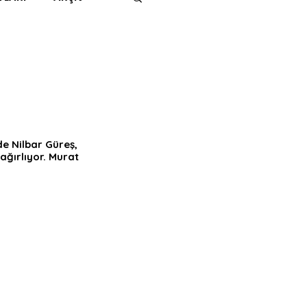
IMITED KIDS
KİTAP
ER
500K
de Nilbar Güreş, 
 ağırlıyor. Murat 
 UNLIMITED