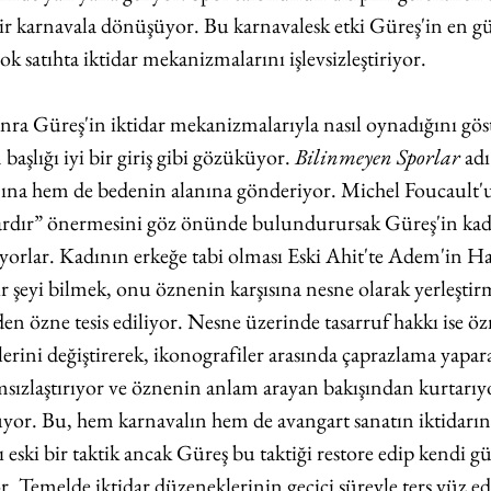
 bir karnavala dönüşüyor. Bu karnavalesk etki Güreş'in en güç
ok satıhta iktidar mekanizmalarını işlevsizleştiriyor.
 sonra Güreş'in iktidar mekanizmalarıyla nasıl oynadığını gö
başlığı iyi bir giriş gibi gözüküyor. 
Bilinmeyen Sporlar
 adı
nına hem de bedenin alanına gönderiyor. Michel Foucault'u
dardır” önermesini göz önünde bulundurursak Güreş'in kadın
iyorlar. Kadının erkeğe tabi olması Eski Ahit'te Adem'in Ha
Bir şeyi bilmek, onu öznenin karşısına nesne olarak yerleşti
en özne tesis ediliyor. Nesne üzerinde tasarruf hakkı ise öz
erini değiştirerek, ikonografiler arasında çaprazlama yapara
amsızlaştırıyor ve öznenin anlam arayan bakışından kurtarıy
or. Bu, hem karnavalın hem de avangart sanatın iktidarın 
 eski bir taktik ancak Güreş bu taktiği restore edip kendi 
. Temelde iktidar düzeneklerinin geçici süreyle ters yüz ed