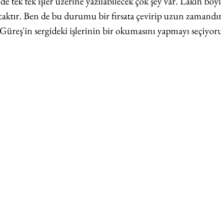
ek tek işler üzerine yazılabilecek çok şey var. Lakin böyl
şacaktır. Ben de bu durumu bir fırsata çevirip uzun zamandır
reş'in sergideki işlerinin bir okumasını yapmayı seçiyo