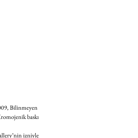
009, Bilinmeyen 
 Kromojenik baskı
llery’nin izniyle