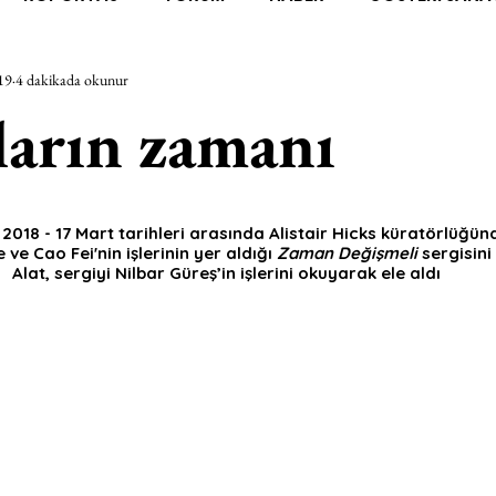
19
4 dakikada okunur
RAŞTIRMA
BİENAL
TASARIM
ÇALIŞMA
UNL
arın zamanı
SİZLER
YEL TOZ PORTRELER
ON SORULUK SOHBETL
 2018 - 17 Mart tarihleri arasında Alistair Hicks küratörlüğün
ve Cao Fei'nin işlerinin yer aldığı 
Zaman Değişmeli
 sergisini
TEBUGÜN
XXY
ODAK: RESİM
KIVRIM
PARIS
Alat, sergiyi Nilbar Güreş’in işlerini okuyarak ele aldı
SINIRSIZ ZİYARETLER