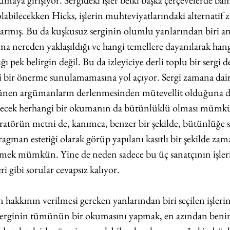
aya girişiyor. Sergideki işler belki başka çerçevelerde ba
bilecekken Hicks, işlerin muhteviyatlarındaki alternatif 
karmış. Bu da kuşkusuz serginin olumlu yanlarından biri a
ma nereden yaklaşıldığı ve hangi temellere dayanılarak han
ığı pek belirgin değil. Bu da izleyiciye derli toplu bir sergi 
li bir önerme sunulamamasına yol açıyor. Sergi zamana dair
rünen argümanların derlenmesinden mütevellit olduğuna da
abilecek herhangi bir okumanın da bütünlüklü olması mümk
atörün metni de, kanımca, benzer bir şekilde, bütünlüğe 
agman estetiği olarak görüp yapılanı kasıtlı bir şekilde zama
ek mümkün. Yine de neden sadece bu üç sanatçının işlerin
eri gibi sorular cevapsız kalıyor.
n hakkının verilmesi gereken yanlarından biri seçilen işleri
. Serginin tümünün bir okumasını yapmak, en azından benim