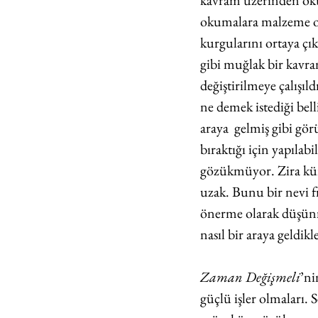
kavram üzerinden okum
okumalara malzeme ola
kurgularını ortaya çı
gibi muğlak bir kavra
değiştirilmeye çalışıld
ne demek istediği bel
araya  gelmiş gibi gö
bıraktığı için yapıl
gözükmüyor. Zira kür
uzak. Bunu bir nevi fr
önerme olarak düşünm
nasıl bir araya geldikl
Zaman Değişmeli
’ni
güçlü işler olmaları