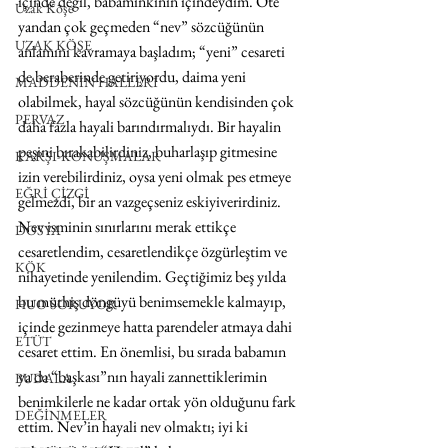
içinde değil, babamınkinin içindeydim. Öte 
Uzak Köşe
yandan çok geçmeden “nev” sözcüğünün 
UZAK KÖŞE
anlamını kavramaya başladım; “yeni” cesareti 
de beraberinde getiriyordu, daima yeni 
MADDENİN HALLERİ
olabilmek, hayal sözcüğünün kendisinden çok 
PERVAZ
daha fazla hayali barındırmalıydı. Bir hayalin 
peşini bırakabilirdiniz, buharlaşıp gitmesine 
KARŞI-KONUŞMALAR
izin verebilirdiniz, oysa yeni olmak pes etmeye 
EĞRİ ÇİZGİ
gelmezdi, bir an vazgeçseniz eskiyiverirdiniz. 
Nev isminin sınırlarını merak ettikçe 
DOSYA
cesaretlendim, cesaretlendikçe özgürleştim ve 
KÖK
nihayetinde yenilendim. Geçtiğimiz beş yılda 
bu müthiş döngüyü benimsemekle kalmayıp, 
HUO SORUYOR
içinde gezinmeye hatta parendeler atmaya dahi 
ETÜT
cesaret ettim. En önemlisi, bu sırada babamın 
ya da “başkası”nın hayali zannettiklerimin 
BUDALA
benimkilerle ne kadar ortak yön olduğunu fark 
DEĞİNMELER
ettim. Nev’in hayali nev olmaktı; iyi ki 