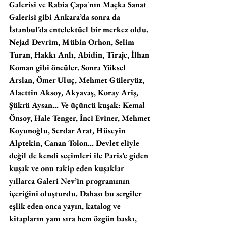
Galerisi ve Rabia Çapa'nın Maçka Sanat 
Galerisi gibi Ankara’da sonra da 
İstanbul’da entelektüel bir merkez oldu. 
Nejad Devrim, Mübin Orhon, Selim 
Turan, Hakkı Anlı, Abidin, Tiraje, İlhan 
Koman gibi öncüler. Sonra Yüksel 
Arslan, Ömer Uluç, Mehmet Güleryüz, 
Alaettin Aksoy, Akyavaş, Koray Ariş, 
Şükrü Aysan... Ve üçüncü kuşak: Kemal 
Önsoy, Hale Tenger, İnci Eviner, Mehmet 
Koyunoğlu, Serdar Arat, Hüseyin 
Alptekin, Canan Tolon... Devlet eliyle 
değil de kendi seçimleri ile Paris’e giden 
kuşak ve onu takip eden kuşaklar 
yıllarca Galeri Nev’in programının 
içeriğini oluşturdu. Dahası bu sergiler 
eşlik eden onca yayın, katalog ve 
kitapların yanı sıra hem özgün baskı, 