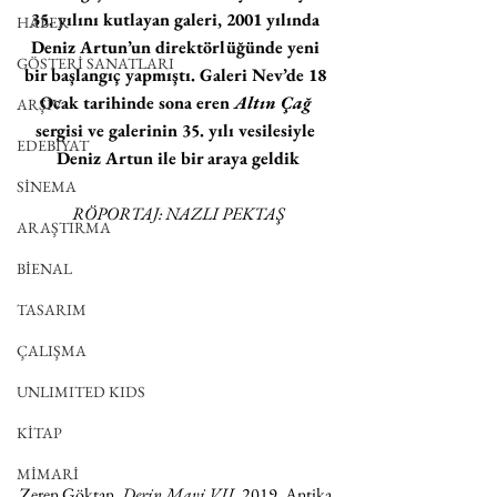
35. yılını kutlayan galeri, 2001 yılında 
HABER
Deniz Artun’un direktörlüğünde yeni 
GÖSTERİ SANATLARI
bir başlangıç yapmıştı. Galeri Nev’de 18 
Ocak tarihinde sona eren 
Altın Çağ
ARŞİV
sergisi ve galerinin 35. yılı vesilesiyle 
EDEBİYAT
Deniz Artun ile bir araya geldik
SİNEMA
RÖPORTAJ: NAZLI PEKTAŞ
ARAŞTIRMA
BİENAL
TASARIM
ÇALIŞMA
UNLIMITED KIDS
KİTAP
MİMARİ
Zeren Göktan, 
Derin Mavi VII
, 2019, Antika 