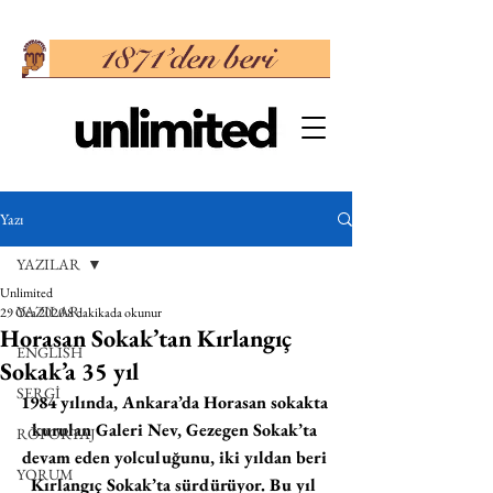
Yazı
YAZILAR
Unlimited
YAZILAR
29 Oca 2020
8 dakikada okunur
Horasan Sokak’tan Kırlangıç
ENGLISH
Sokak’a 35 yıl
SERGİ
1984 yılında, Ankara’da Horasan sokakta 
kurulan Galeri Nev, Gezegen Sokak’ta 
RÖPORTAJ
devam eden yolculuğunu, iki yıldan beri 
YORUM
Kırlangıç Sokak’ta sürdürüyor. Bu yıl 