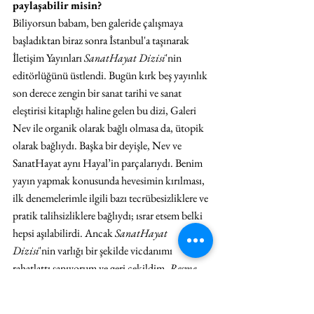
paylaşabilir misin?
Biliyorsun babam, ben galeride çalışmaya 
başladıktan biraz sonra İstanbul'a taşınarak 
İletişim Yayınları 
SanatHayat Dizisi
'nin 
editörlüğünü üstlendi. Bugün kırk beş yayınlık 
son derece zengin bir sanat tarihi ve sanat 
eleştirisi kitaplığı haline gelen bu dizi, Galeri 
Nev ile organik olarak bağlı olmasa da, ütopik 
olarak bağlıydı. Başka bir deyişle, Nev ve 
SanatHayat aynı Hayal’in parçalarıydı. Benim 
yayın yapmak konusunda hevesimin kırılması, 
ilk denemelerimle ilgili bazı tecrübesizliklere ve 
pratik talihsizliklere bağlıydı; ısrar etsem belki 
hepsi aşılabilirdi. Ancak 
SanatHayat 
Dizisi
'nin varlığı bir şekilde vicdanımı 
rahatlattı sanıyorum ve geri çekildim. 
Resme 
Bakan Yazılar
’ı, yalnızca tükenen yayınların 
içindeki eşsiz metinleri hatırlatmak, derlemek 