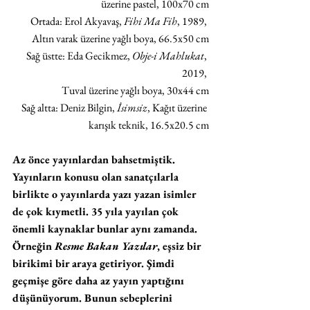
üzerine pastel, 100x70 cm
Ortada: Erol Akyavaş, 
Fihi Ma Fih
, 1989, 
Altın varak üzerine yağlı boya, 66.5x50 cm
Sağ üstte: Eda Gecikmez,
 Obje-i Mahlukat
, 
2019, 
Tuval üzerine yağlı boya, 30x44 cm
Sağ altta: Deniz Bilgin,
 İsimsiz
, Kağıt üzerine 
karışık teknik, 16.5x20.5 cm
Az önce yayınlardan bahsetmiştik. 
Yayınların konusu olan sanatçılarla 
birlikte o yayınlarda yazı yazan isimler 
de çok kıymetli. 35 yıla yayılan çok 
önemli kaynaklar bunlar aynı zamanda. 
Örneğin 
Resme Bakan Yazılar
, eşsiz bir 
birikimi bir araya getiriyor. Şimdi 
geçmişe göre daha az yayın yaptığını 
düşünüyorum. Bunun sebeplerini 