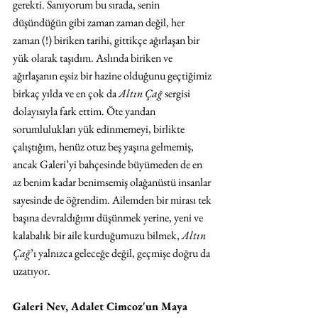
gerekti. Sanıyorum bu sırada, senin 
düşündüğün gibi zaman zaman değil, her 
zaman (!) biriken tarihi, gittikçe ağırlaşan bir 
yük olarak taşıdım. Aslında biriken ve 
ağırlaşanın eşsiz bir hazine olduğunu geçtiğimiz 
birkaç yılda ve en çok da 
Altın Çağ
 sergisi 
dolayısıyla fark ettim. Öte yandan 
sorumlulukları yük edinmemeyi, birlikte 
çalıştığım, henüz otuz beş yaşına gelmemiş, 
ancak Galeri’yi bahçesinde büyümeden de en 
az benim kadar benimsemiş olağanüstü insanlar 
sayesinde de öğrendim. Ailemden bir mirası tek 
başına devraldığımı düşünmek yerine, yeni ve 
kalabalık bir aile kurduğumuzu bilmek, 
Altın 
Çağ
’ı yalnızca geleceğe değil, geçmişe doğru da 
uzatıyor. 
Galeri Nev, Adalet Cimcoz'un Maya 