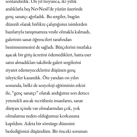
sonlandırdık. On yıl boyunca, iki yıllık 
aralıklarla beş NevNesil’de yüzün üzerinde 
genç sanatçı ağırladık. Bu sergiler, bugün 
düzenli olarak birlikte çalıştığımız isimlerden 
bazılarıyla tanışmamıza vesile olmakla kalmadı, 
galerinin sanat öğrencileri tarafından 
benimsenmesini de sağladı. Bütçelerini mutlaka 
aşacak bir giriş ücretini ödemedikleri, hatta eser 
satın almadıkları takdirde galeri sergilerini 
ziyaret edemeyeceklerini düşünen genç 
izleyiciler kazandık. Öte yandan on yılın 
sonunda, belki de sosyoloji eğitiminin etkisi 
ile, “genç sanatçı” olarak andığımız son derece 
yetenekli ancak tecrübesiz insanların, sanat 
dünyası içinde var olmalarından çok, yok 
olmalarına neden olduğumuz korkusuna 
kapıldım. Adeta bir sömürge düzenini 
beslediğimizi düşündüm. Bir önceki sorunun 