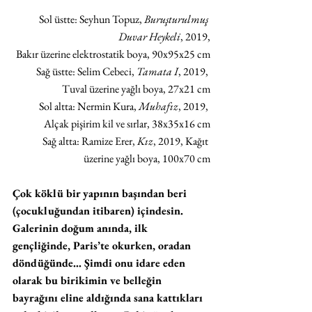
Sol üstte: Seyhun Topuz, 
Buruşturulmuş 
Duvar Heykeli
, 2019,
Bakır üzerine elektrostatik boya, 90x95x25 cm
Sağ üstte: Selim Cebeci, 
Tamata I
, 2019, 
Tuval üzerine yağlı boya, 27x21 cm
Sol altta: Nermin Kura, 
Muhafız
, 2019, 
Alçak pişirim kil ve sırlar, 38x35x16 cm
Sağ altta: Ramize Erer, 
Kız
, 2019, Kağıt 
üzerine yağlı boya, 100x70 cm
Çok köklü bir yapının başından beri 
(çocukluğundan itibaren) içindesin. 
Galerinin doğum anında, ilk 
gençliğinde, Paris’te okurken, oradan 
döndüğünde… Şimdi onu idare eden 
olarak bu birikimin ve belleğin 
bayrağını eline aldığında sana kattıkları 