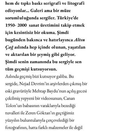
hem de tıpkı baskı serigrafi ve litografi 
edisyonlar… Galeri ama bir müze 
sorumluluğunda sergiler. Türkiye’de 
1950- 2000  sanat üretimini takip etmek 
için kesintisiz bir okuma. Şimdi 
bugünden bakınca ve hatırlayınca 
Altın 
Çağ
 aslında hep içinde olunan, yaşatılan 
ve aktarılan bir şeymiş gibi geliyor. 
Şimdi senin zamanında bu sergiyle sen 
tüm geçmişi kutsuyorsun.
Aslında geçmiş bizi kutsuyor galiba. Bu 
sergide, Nejad Devrim’in arşivlerden çıkmış bir 
eski gravürüyle Mehtap Baydu’nun açılış gecesi 
çekilmiş yepyeni bir videosunun; Canan 
Tolon’un babasının varaklarıyla bezediği 
tuvalleri ile Zeren Göktan’ın geçtiğimiz 
yüzyılın buluntularıyla çerçevelediği bir 
fotoğrafının, hatta farklı malzemeler ile değil 