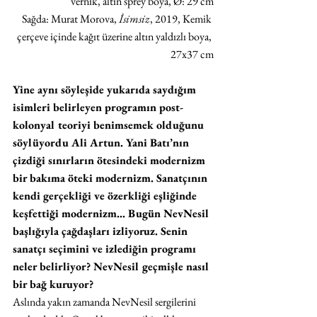
vernik, altın sprey boya, Ø: 29 cm
Sağda: Murat Morova, 
İsimsiz
, 2019, Kemik 
çerçeve içinde kağıt üzerine altın yaldızlı boya, 
27x37 cm
Yine aynı söyleşide yukarıda saydığım 
isimleri belirleyen programın post-
kolonyal teoriyi benimsemek olduğunu 
söylüyordu Ali Artun. Yani Batı’nın 
çizdiği sınırların ötesindeki modernizm 
bir bakıma öteki modernizm. Sanatçının 
kendi gerçekliği ve özerkliği eşliğinde 
keşfettiği modernizm… Bugün NevNesil 
başlığıyla çağdaşları izliyoruz. Senin 
sanatçı seçimini ve izlediğin programı 
neler belirliyor? NevNesil geçmişle nasıl 
bir bağ kuruyor?
Aslında yakın zamanda NevNesil sergilerini 