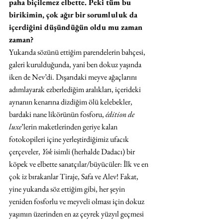
paha biçilemez elbette. Peki tüm bu 
birikimin, çok ağır bir sorumluluk da 
içerdiğini düşündüğün oldu mu zaman 
zaman?
Yukarıda sözünü ettiğim parendelerin bahçesi, 
galeri kurulduğunda, yani ben dokuz yaşında 
iken de Nev’di. Dışarıdaki meyve ağaçlarını 
adımlayarak ezberlediğim aralıkları, içerideki 
aynanın kenarına dizdiğim ölü kelebekler, 
bardaki nane likörünün fosforu, 
édition de 
luxe
’lerin maketlerinden geriye kalan 
fotokopileri içine yerleştirdiğimiz ufacık 
çerçeveler, 
Yok
 isimli (herhalde Dadacı) bir 
köpek ve elbette sanatçılar/büyücüler: İlk ve en 
çok iz bırakanlar Tiraje, Safa ve Alev! Fakat, 
yine yukarıda söz ettiğim gibi, her şeyin 
yeniden fosforlu ve meyveli olması için dokuz 
yaşımın üzerinden en az çeyrek yüzyıl geçmesi 