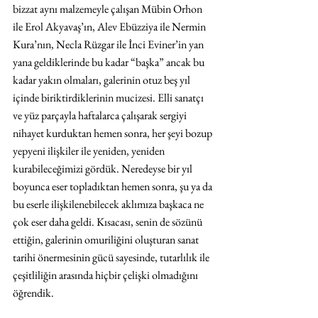
bizzat aynı malzemeyle çalışan Mübin Orhon 
ile Erol Akyavaş’ın, Alev Ebüzziya ile Nermin 
Kura’nın, Necla Rüzgar ile İnci Eviner’in yan 
yana geldiklerinde bu kadar “başka” ancak bu 
kadar yakın olmaları, galerinin otuz beş yıl 
içinde biriktirdiklerinin mucizesi. Elli sanatçı 
ve yüz parçayla haftalarca çalışarak sergiyi 
nihayet kurduktan hemen sonra, her şeyi bozup 
yepyeni ilişkiler ile yeniden, yeniden 
kurabileceğimizi gördük. Neredeyse bir yıl 
boyunca eser topladıktan hemen sonra, şu ya da 
bu eserle ilişkilenebilecek aklımıza başkaca ne 
çok eser daha geldi. Kısacası, senin de sözünü 
ettiğin, galerinin omuriliğini oluşturan sanat 
tarihi önermesinin gücü sayesinde, tutarlılık ile 
çeşitliliğin arasında hiçbir çelişki olmadığını 
öğrendik.