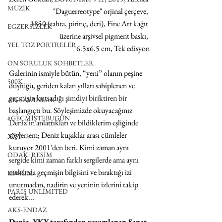
MÜZİK
"Daguerreotype" orjinal çerçeve, 
1850 (tahta, pirinç, deri), Fine Art kağıt 
EGZERSİZLER
üzerine arşivsel pigment baskı, 
YEL TOZ PORTRELER
6.5x6.5 cm, Tek edisyon
ON SORULUK SOHBETLER
Galerinin ismiyle bütün, “yeni” olanın peşine 
500K
düştüğü, geriden kalan yılları sahiplenen ve 
geçmişin kutsadığı şimdiyi biriktiren bir 
AK-SAYANLAR
başlangıçtı bu. Söyleşimizde okuyacağınız 
#GEÇMİŞTEBUGÜN
Deniz’in anlattıkları ve bildiklerim eşliğinde 
söylersem; Deniz kuşaklar arası cümleler 
XXY
kuruyor 2001’den beri. Kimi zaman aynı 
ODAK: RESİM
sergide kimi zaman farklı sergilerde ama aynı 
mekânda geçmişin bilgisini ve bıraktığı izi 
KIVRIM
unutmadan, nadirin ve yeninin izlerini takip 
PARIS UNLIMITED
ederek...
AKS-ENDAZ
Deniz, YKY tarafından yayımlanan Sanat 