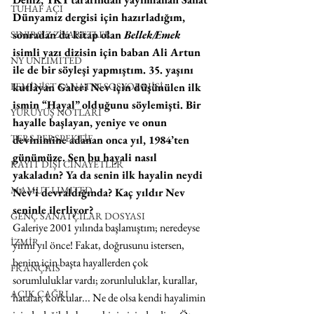
TUHAF AÇI
Dünyamız dergisi için hazırladığım, 
sonradan da kitap olan 
Bellek/Emek
SINIRSIZ ZİYARETLER
isimli yazı dizisin için baban Ali Artun 
NY UNLIMITED
ile de bir söyleşi yapmıştım. 35. yaşını 
FEMİNİST SANATIN SOSYOLOJİSİ
kutlayan Galeri Nev için düşünülen ilk 
ismin “Hayal” olduğunu söylemişti. Bir 
YÜRÜYÜŞ NOTLARI
hayalle başlayan, yeniye ve onun 
TERS PERSPEKTİF
devinimine adanan onca yıl, 1984’ten 
günümüze. Sen bu hayali nasıl 
KAYIT DIŞI CİNAYETLER
yakaladın? Ya da senin ilk hayalin neydi 
MAMUT LIMITED
Nev’i devraldığında? Kaç yıldır Nev 
seninle ilerliyor?
GENÇ SANATÇILAR DOSYASI
Galeriye 2001 yılında başlamıştım; neredeyse 
İZMİR
yirmi yıl önce! Fakat, doğrusunu istersen, 
benim için başta hayallerden çok 
FRANÇAIS
sorumluluklar vardı; zorunluluklar, kurallar, 
AÇIK ÇAĞRI
hatalar, korkular... Ne de olsa kendi hayalimin 