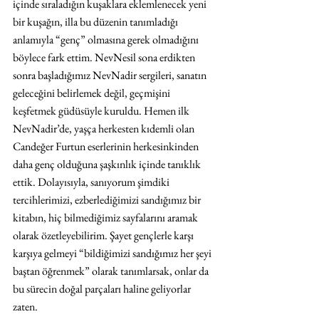
içinde sıraladığın kuşaklara eklemlenecek yeni 
bir kuşağın, illa bu düzenin tanımladığı 
anlamıyla “genç” olmasına gerek olmadığını 
böylece fark ettim. NevNesil sona erdikten 
sonra başladığımız NevNadir sergileri, sanatın 
geleceğini belirlemek değil, geçmişini 
keşfetmek güdüsüyle kuruldu. Hemen ilk 
NevNadir’de, yaşça herkesten kıdemli olan 
Candeğer Furtun eserlerinin herkesinkinden 
daha genç olduğuna şaşkınlık içinde tanıklık 
ettik. Dolayısıyla, sanıyorum şimdiki 
tercihlerimizi, ezberlediğimizi sandığımız bir 
kitabın, hiç bilmediğimiz sayfalarını aramak 
olarak özetleyebilirim. Şayet gençlerle karşı 
karşıya gelmeyi “bildiğimizi sandığımız her şeyi 
baştan öğrenmek” olarak tanımlarsak, onlar da 
bu sürecin doğal parçaları haline geliyorlar 
zaten. 