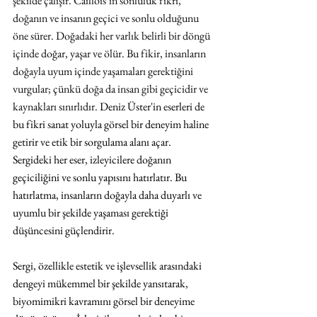
şekilde çalışır. Caillois’in sonluluk fikri, 
doğanın ve insanın geçici ve sonlu olduğunu 
öne sürer. Doğadaki her varlık belirli bir döngü 
içinde doğar, yaşar ve ölür. Bu fikir, insanların 
doğayla uyum içinde yaşamaları gerektiğini 
vurgular; çünkü doğa da insan gibi geçicidir ve 
kaynakları sınırlıdır. 
Deniz Üster'in eserleri de 
bu fikri sanat yoluyla görsel bir deneyim haline 
getirir ve etik bir sorgulama alanı açar. 
Sergideki her eser, izleyicilere doğanın 
geçiciliğini ve sonlu yapısını hatırlatır. Bu 
hatırlatma, insanların doğayla daha duyarlı ve 
uyumlu bir şekilde yaşaması gerektiği 
düşüncesini güçlendirir. 
Sergi, özellikle estetik ve işlevsellik arasındaki 
dengeyi mükemmel bir şekilde yansıtarak, 
biyomimikri kavramını görsel bir deneyime 