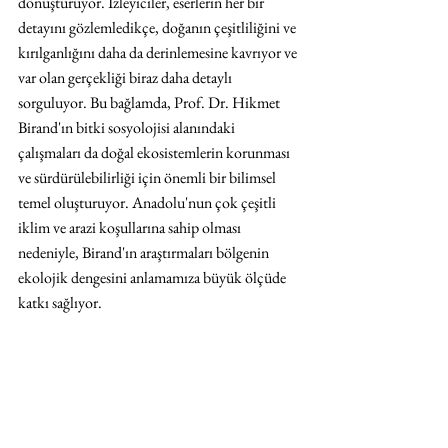
dönüştürüyor. İzleyiciler, eserlerin her bir 
detayını gözlemledikçe, doğanın çeşitliliğini ve 
kırılganlığını daha da derinlemesine kavrıyor ve 
var olan gerçekliği biraz daha detaylı 
sorguluyor. Bu bağlamda, Prof. Dr. Hikmet 
Birand'ın bitki sosyolojisi alanındaki 
çalışmaları da doğal ekosistemlerin korunması 
ve sürdürülebilirliği için önemli bir bilimsel 
temel oluşturuyor. Anadolu'nun çok çeşitli 
iklim ve arazi koşullarına sahip olması 
nedeniyle, Birand'ın araştırmaları bölgenin 
ekolojik dengesini anlamamıza büyük ölçüde 
katkı sağlıyor.