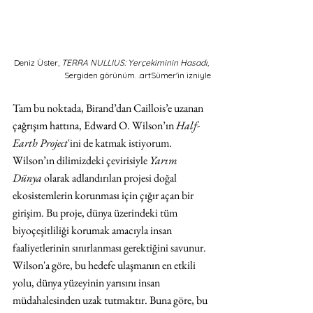
Deniz Üster, 
TERRA NULLIUS: Yerçekiminin Hasadı, 
Sergiden görünüm. .artSümer'in izniyle
Tam bu noktada, Birand’dan Caillois’e uzanan 
çağrışım hattına, Edward O. Wilson’ın 
Half-
Earth Project
'ini de katmak istiyorum. 
Wilson’ın dilimizdeki çevirisiyle 
Yarım 
Dünya
 olarak adlandırılan projesi doğal 
ekosistemlerin korunması için çığır açan bir 
girişim. Bu proje, dünya üzerindeki tüm 
biyoçeşitliliği korumak amacıyla insan 
faaliyetlerinin sınırlanması gerektiğini savunur. 
Wilson'a göre, bu hedefe ulaşmanın en etkili 
yolu, dünya yüzeyinin yarısını insan 
müdahalesinden uzak tutmaktır. Buna göre, bu 