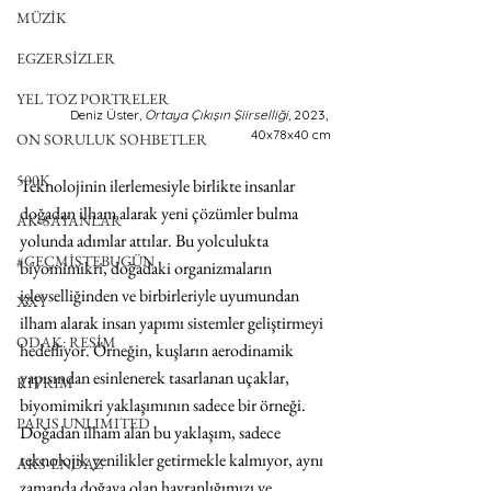
MÜZİK
EGZERSİZLER
YEL TOZ PORTRELER
Deniz Üster, 
Ortaya Çıkışın Şiirselliği
, 2023, 
40x78x40 cm
ON SORULUK SOHBETLER
500K
Teknolojinin ilerlemesiyle birlikte insanlar 
doğadan ilham alarak yeni çözümler bulma 
AK-SAYANLAR
yolunda adımlar attılar. Bu yolculukta 
#GEÇMİŞTEBUGÜN
biyomimikri, doğadaki organizmaların 
işlevselliğinden ve birbirleriyle uyumundan 
XXY
ilham alarak insan yapımı sistemler geliştirmeyi 
ODAK: RESİM
hedefliyor. Örneğin, kuşların aerodinamik 
yapısından esinlenerek tasarlanan uçaklar, 
KIVRIM
biyomimikri yaklaşımının sadece bir örneği. 
PARIS UNLIMITED
Doğadan ilham alan bu yaklaşım, sadece 
teknolojik yenilikler getirmekle kalmıyor, aynı 
AKS-ENDAZ
zamanda doğaya olan hayranlığımızı ve 