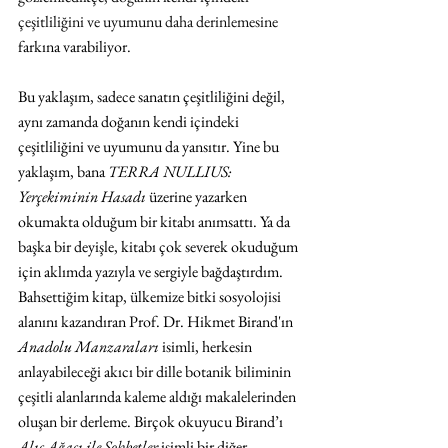
çeşitliliğini ve uyumunu daha derinlemesine 
farkına varabiliyor
. 
Bu yaklaşım, sadece sanatın çeşitliliğini değil, 
aynı zamanda doğanın kendi içindeki 
çeşitliliğini ve uyumunu da yansıtır. Yine bu 
yaklaşım, bana 
TERRA NULLIUS: 
Yerçekiminin Hasadı 
üzerine yazarken 
okumakta olduğum bir kitabı anımsattı. Ya da 
başka bir deyişle, kitabı çok severek okuduğum 
için aklımda yazıyla ve sergiyle bağdaştırdım. 
Bahsettiğim kitap, ülkemize bitki sosyolojisi 
alanını kazandıran Prof. Dr. Hikmet Birand'ın 
Anadolu Manzaraları
 isimli, herkesin 
anlayabileceği akıcı bir dille botanik biliminin 
çeşitli alanlarında kaleme aldığı makalelerinden 
oluşan bir derleme. Birçok okuyucu Birand’ı 
Alıç Ağacı ile Sohbetler
 isimli bir diğer 