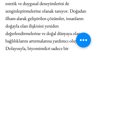
estetik ve duygusal deneyimlerini de 
zenginleştirmelerine olanak tanıyor. Doğadan 
ilham alarak geliştirilen çözümler, insanların 
doğayla olan ilişkisini yeniden 
değerlendirmelerine ve doğal dünyaya olan 
bağlılıklarını artırmalarına yardımcı oluyor. 
Dolayısıyla, biyomimikri sadece bir 
mühendislik yaklaşımı olarak değil, aynı 
zamanda insanın doğayla olan etkileşimini 
derinleştiren ve doğal dünyaya saygıyı artıran 
bir yol olarak da görülmeli. Yazıyı, 2000 yılında 
izleyiciyle buluşan bir bilim kurgu 
animasyonunu anarak kapamak istiyorum; 
Titan AE (After Earth)
.
Filmin ismi, AE'nin 
Dünyadan Sonra
 anlamına 
geldiği olay örgüsünün merkezindeki uzay 
aracına atıfta bulunuyor. Rivayete göre düşman 