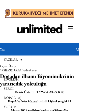
Yazı
YAZILAR
Ceylan Önalp
YAZILAR
24 May 2024
4 dakikada okunur
Doğadan ilham: Biyomimikrinin
ENGLISH
yaratıcılık yolculuğu
SERGİ
Deniz Üster'in 
TERRA NULLIUS: 
RÖPORTAJ
Yerçekiminin Hasadı 
isimli kişisel sergisi 25 
YORUM
Mayıs 2024 tarihine kadar .artSümer’de 