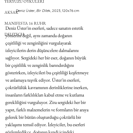
YERYÜZÜ ÖYKÜLERİ
Deniz Üster, 
Bir Dile
k, 2023, 120x76 cm
AKSAK
MANIFESTA 16 RUHR
Deniz Üster'in eserleri, sadece sanatın estetik 
DEUTSCH
yönlerini değil, aynı zamanda doğanın 
çeşitliliği ve zenginliğini vurgulayarak 
izleyicilerin derin düşüncelere dalmalarını 
sağlıyor. Sergideki her bir eser, doğanın büyük 
bir çeşitlilik ve zenginlik barındırdığını 
gösterirken, izleyicileri bu çeşitliliği keşfetmeye 
ve anlamaya teşvik ediyor. Üster'in eserleri, 
çoktürlülük kavramının derinliklerine inerken, 
insanların farklılıkları kabul etme ve kutlama 
gerekliliğini vurguluyor. Zira sergideki her bir 
yapıt, farklı malzemelerin ve formların bir araya 
gelerek bir bütün oluşturduğu çoktürlü bir 
yaklaşımı temsil ediyor. İzleyiciler, bu eserleri 
gözlemledikçe, doğanın kendi içindeki 