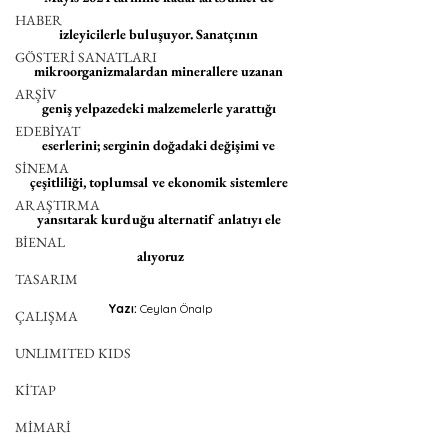
HABER
izleyicilerle buluşuyor. Sanatçının 
GÖSTERİ SANATLARI
mikroorganizmalardan minerallere uzanan 
ARŞİV
geniş yelpazedeki malzemelerle yarattığı 
EDEBİYAT
eserlerini; serginin doğadaki değişimi ve 
SİNEMA
çeşitliliği, toplumsal ve ekonomik sistemlere 
ARAŞTIRMA
yansıtarak kurduğu alternatif anlatıyı ele 
BİENAL
alıyoruz
TASARIM
Yazı:
 Ceylan Önalp
ÇALIŞMA
UNLIMITED KIDS
KİTAP
MİMARİ