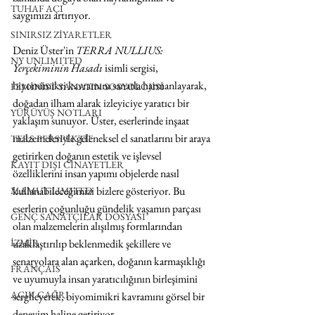
TUHAF AÇI
saygımızı artırıyor.
SINIRSIZ ZİYARETLER
Deniz Üster'in 
TERRA NULLIUS: 
NY UNLIMITED
Yerçekiminin Hasadı
 isimli sergisi, 
biyomimikri kavramını sanatla harmanlayarak, 
FEMİNİST SANATIN SOSYOLOJİSİ
doğadan ilham alarak izleyiciye yaratıcı bir 
YÜRÜYÜŞ NOTLARI
yaklaşım sunuyor. Üster, eserlerinde inşaat 
malzemeleriyle geleneksel el sanatlarını bir araya 
TERS PERSPEKTİF
getirirken doğanın estetik ve işlevsel 
KAYIT DIŞI CİNAYETLER
özelliklerini insan yapımı objelerde nasıl 
kullanabileceğimizi bizlere gösteriyor. Bu 
MAMUT LIMITED
eserlerin çoğunluğu gündelik yaşamın parçası 
GENÇ SANATÇILAR DOSYASI
olan malzemelerin alışılmış formlarından 
İZMİR
uzaklaştırılıp beklenmedik şekillere ve 
senaryolara alan açarken, doğanın karmaşıklığı 
FRANÇAIS
ve uyumuyla insan yaratıcılığının birleşimini 
AÇIK ÇAĞRI
sergileyerek, biyomimikri kavramını görsel bir 
deneyim haline getiriyor.