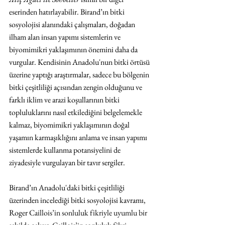
eserinden hatırlayabilir. Birand’ın bitki 
sosyolojisi alanındaki çalışmaları, doğadan 
ilham alan insan yapımı sistemlerin ve 
biyomimikri yaklaşımının önemini daha da 
vurgular. Kendisinin Anadolu'nun bitki örtüsü 
üzerine yaptığı araştırmalar, sadece bu bölgenin 
bitki çeşitliliği açısından zengin olduğunu ve 
farklı iklim ve arazi koşullarının bitki 
topluluklarını nasıl etkilediğini belgelemekle 
kalmaz, biyomimikri yaklaşımının doğal 
yaşamın karmaşıklığını anlama ve insan yapımı 
sistemlerde kullanma potansiyelini de 
ziyadesiyle vurgulayan bir tavır sergiler.
Birand’ın Anadolu'daki bitki çeşitliliği 
üzerinden incelediği bitki sosyolojisi kavramı, 
Roger 
Caillois’in sonluluk fikriyle uyumlu bir 