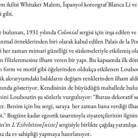
ım ikilisi Whitaker Malem, İspanyol koreograf Blanca Li ve 
 gibi. 
de bulunan, 1931 yılında 
Colonial
 sergisi için inşa edilen v
ıtsal örneklerinden biri olarak kabul edilen Palais de la Po
 her zaman mimari güzelliği ve süslemeleriyle etkilemiş ola
n filizlenmesine ilham veren bir yapı. Bu kapsamda ilk dö
n form ve motif gibi öğelerinden oldukça etkilenen Loubou
ik akvaryumdaki balıkların değişen renklerinden ilham aldı
ımında gösteriyor. Kendisinin de büyüdüğü mahallede bulun
ni Louboutin şu sözlerle vurguluyor: "Burası dekoratif sa
r. Benim için bu sergi, saraya  her zaman bana verdiği ilha
i." Bugüne kadar egzotik tasarımıyla ziyaretçilerinin ilgisin
in'in 
L'Exhibition[niste] 
sergisiyle birlikte çağdaş yaratılışa
na da ev sahipliği yapmaya hazırlanıyor.