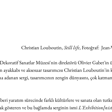
 Christian Louboutin, 
Still life
, Fotoğraf:  Jea
ekoratif Sanatlar Müzesi'nin direktörü Olivier Gabet'in üs
 ayakkabı ve aksesuar tasarımcısı Christian Louboutin'in k
ğına adanan sergi, tasarımcının zengin dünyasını, çok katmanlı
beri yaratım sürecinde farklı kültürlere ve sanata olan tut
rak gösteren ve bu bağlamda serginin ismi 
L'Exhibition[nist