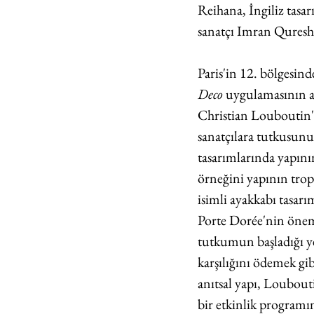
Reihana, İngiliz tasar
sanatçı Imran Qureshi
Paris'in 12. bölgesin
Deco
 uygulamasının an
Christian Louboutin'i
sanatçılara tutkusunu
tasarımlarında yapını
örneğini yapının trop
isimli ayakkabı tasar
Porte Dorée'nin önemi
tutkumun başladığı ye
karşılığını ödemek gib
anıtsal yapı, Loubout
bir etkinlik programı