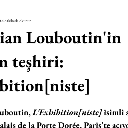
0
4 dakikada okunur
RAŞTIRMA
BİENAL
TASARIM
ÇALIŞMA
UNL
ian Louboutin'in
SİZLER
YEL TOZ PORTRELER
ON SORULUK SOHBETL
m teşhiri:
TEBUGÜN
XXY
ODAK: RESİM
KIVRIM
PARIS
bition[niste]
SINIRSIZ ZİYARETLER
uboutin, 
L'Exhibition[niste]
 isimli 
alais de la Porte Dorée, Paris'te açıyo