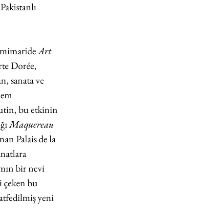
Pakistanlı 
e mimaride 
Art 
rte Dorée, 
n, sanata ve 
nem 
tin, bu etkinin 
ğı 
Maquereau 
an Palais de la 
natlara 
mın bir nevi 
i çeken bu 
 atfedilmiş yeni 