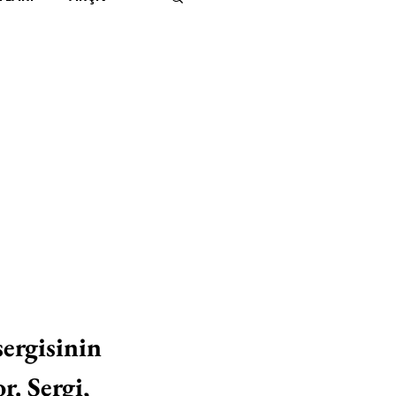
IMITED KIDS
KİTAP
ER
500K
 UNLIMITED
sergisinin 
r. Sergi, 