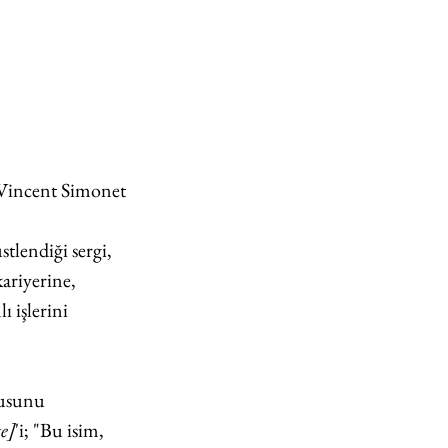
n-Vincent Simonet
tlendiği sergi, 
ariyerine, 
 işlerini 
kusunu 
e]
'i; "Bu isim, 