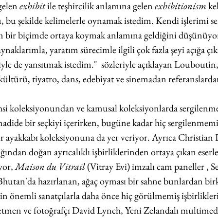
gelen 
exhibit
 ile teşhircilik anlamına gelen 
exhibitionism 
ke
, bu şekilde kelimelerle oynamak istedim. Kendi işlerimi s
bir biçimde ortaya koymak anlamına geldiğini düşünüyor
ynaklarımla, yaratım sürecimle ilgili çok fazla şeyi açığa ç
le de yansıtmak istedim."  sözleriyle açıklayan Louboutin,
kültürü, tiyatro, dans, edebiyat ve sinemadan referanslardan
ahsi koleksiyonundan ve kamusal koleksiyonlarda sergilenme
nadide bir seçkiyi içerirken, bugüne kadar hiç sergilenmemi
bir ayakkabı koleksiyonuna da yer veriyor. Ayrıca Christian
ğından doğan ayrıcalıklı işbirliklerinden ortaya çıkan eserle
yor, 
Maison du Vitrail
 (Vitray Evi) imzalı cam paneller , Sev
hutan'da hazırlanan, ağaç oyması bir sahne bunlardan birka
n önemli sanatçılarla daha önce hiç görülmemiş işbirlikler
netmen ve fotoğrafçı David Lynch, Yeni Zelandalı multimedy