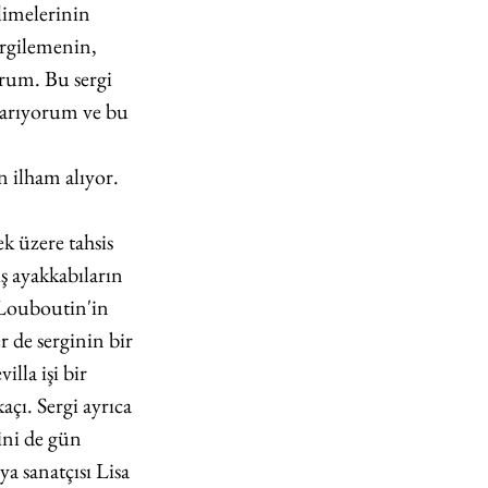
limelerinin 
ergilemenin, 
um. Bu sergi 
ıkarıyorum ve bu 
 
 ilham alıyor. 
k üzere tahsis 
ş ayakkabıların 
 Louboutin'in 
r de serginin bir 
illa işi bir 
çı. Sergi ayrıca 
ini de gün 
a sanatçısı Lisa 