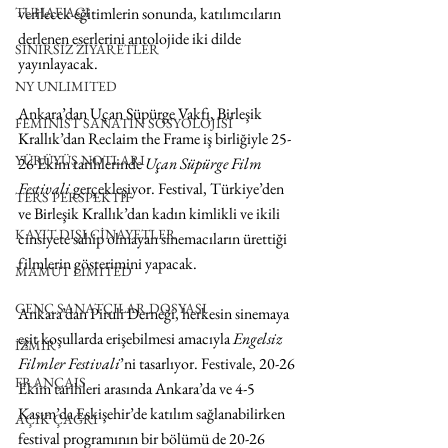
verilecek eğitimlerin sonunda, katılımcıların 
TUHAF AÇI
derlenen eserlerini antolojide iki dilde 
SINIRSIZ ZİYARETLER
yayınlayacak.
NY UNLIMITED
Ankara’dan Uçan Süpürge Vakfı, Birleşik 
FEMİNİST SANATIN SOSYOLOJİSİ
Krallık’dan Reclaim the Frame iş birliğiyle 25-
YÜRÜYÜŞ NOTLARI
26 Ekim tarihlerinde 
Uçan Süpürge Film 
Festivali
 gerçekleşiyor. Festival, Türkiye’den 
TERS PERSPEKTİF
ve Birleşik Krallık’dan kadın kimlikli ve ikili 
KAYIT DIŞI CİNAYETLER
cinsiyete sahip olmayan sinemacıların ürettiği 
filmlerin gösterimini yapacak.
MAMUT LIMITED
GENÇ SANATÇILAR DOSYASI
Ankara’dan Piruli Derneği, herkesin sinemaya 
eşit koşullarda erişebilmesi amacıyla 
Engelsiz 
İZMİR
Filmler Festivali
’ni tasarlıyor. Festivale, 20-26 
FRANÇAIS
Ekim tarihleri arasında Ankara’da ve 4-5 
Kasım’da Eskişehir’de katılım sağlanabilirken 
AÇIK ÇAĞRI
festival programının bir bölümü de 20-26 