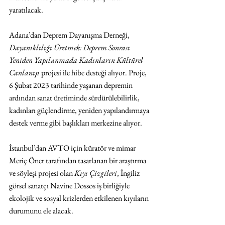
yaratılacak. 
Adana’dan Deprem Dayanışma Derneği, 
Dayanıklılığı Üretmek: Deprem Sonrası 
Yeniden Yapılanmada Kadınların Kültürel 
Canlanışı
 projesi ile hibe desteği alıyor. Proje, 
6 Şubat 2023 tarihinde yaşanan depremin 
ardından sanat üretiminde sürdürülebilirlik, 
kadınları güçlendirme, yeniden yapılandırmaya 
destek verme gibi başlıkları merkezine alıyor.
İstanbul’dan AVTO için küratör ve mimar 
Meriç Öner tarafından tasarlanan bir araştırma 
ve söyleşi projesi olan 
Kıyı Çizgileri
, İngiliz 
görsel sanatçı Navine Dossos iş birliğiyle 
ekolojik ve sosyal krizlerden etkilenen kıyıların 
durumunu ele alacak.