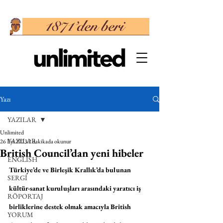
Yazı
YAZILAR
Unlimited
YAZILAR
26 Eyl 2023
2 dakikada okunur
British Council’dan yeni hibeler
ENGLISH
Türkiye’de ve Birleşik Krallık’da bulunan 
SERGİ
kültür-sanat kuruluşları arasındaki yaratıcı iş 
RÖPORTAJ
birliklerine destek olmak amacıyla British 
YORUM