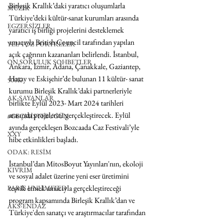
Birleşik Krallık’daki yaratıcı oluşumlarla 
MÜZİK
Türkiye’deki kültür-sanat kurumları arasında 
EGZERSİZLER
yaratıcı iş birliği projelerini desteklemek 
amacıyla British Council tarafından yapılan 
YEL TOZ PORTRELER
açık çağrının kazananları belirlendi. İstanbul, 
ON SORULUK SOHBETLER
Ankara, İzmir, Adana, Çanakkale, Gaziantep, 
Hatay ve Eskişehir’de bulunan 11 kültür- sanat 
500K
kurumu Birleşik Krallık’daki partnerleriyle 
AK-SAYANLAR
birlikte Eylül 2023- Mart 2024 tarihleri 
arasında projelerini gerçekleştirecek. Eylül 
#GEÇMİŞTEBUGÜN
ayında gerçekleşen Bozcaada Caz Festivali’yle 
XXY
hibe etkinlikleri başladı. 
ODAK: RESİM
İstanbul’dan MitosBoyut Yayınları'nın, ekoloji 
KIVRIM
ve sosyal adalet üzerine yeni eser üretimini 
teşvik etmek amacıyla gerçekleştireceği 
PARIS UNLIMITED
program kapsamında Birleşik Krallık’dan ve 
AKS-ENDAZ
Türkiye'den sanatçı ve araştırmacılar tarafından 