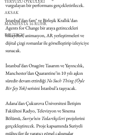
YERYÜZÜ ÖYKÜLERİ
vurgulayan bir performans gerçekletirilecek.
AKSAK
İstanbul’dan fam° ve Birleşik Krallık’dan 
MANIFESTA 16 RUHR
Agents for Change bir araya getirecekleri 
DEUTSCH
hikayeleri, animasyon, AR yerleştirmeleri ve 
dijital çizgi romanlar ile görselleştirip izleyiciye 
sunacak.
İstanbul’dan Onagöre Tasarım ve Yayıncılık, 
Manchester’dan Quarantine’in 10 yılı aşkın 
süredir devam ettirdiği 
No Such Thing (Öyle 
Bir Şey Yok)
 serisini İstanbul’a taşıyacak.
Adana’dan Çukurova Üniversitesi İletişim 
Fakültesi Radyo, Televizyon ve Sinema 
Bölümü, 
Suriye’nin Tedarikçileri
 projelerini 
gerçekleştirecek. Proje kapsamında Suriyeli 
mülteciler ile yaratıcı görsel çalışmalar 