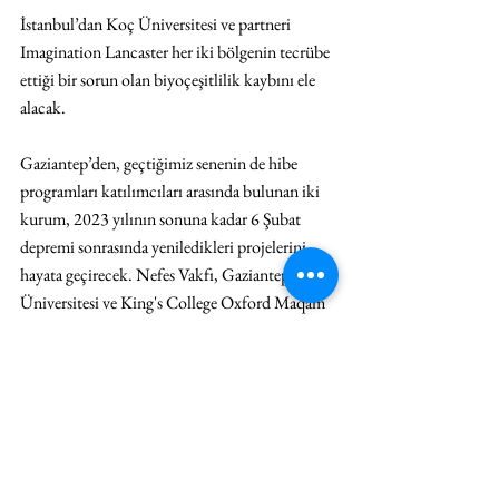
İstanbul’dan Koç Üniversitesi ve partneri 
Imagination Lancaster her iki bölgenin tecrübe 
ettiği bir sorun olan biyoçeşitlilik kaybını ele 
alacak. 
Gaziantep’den, geçtiğimiz senenin de hibe 
programları katılımcıları arasında bulunan iki 
kurum, 2023 yılının sonuna kadar 6 Şubat 
depremi sonrasında yeniledikleri projelerini 
hayata geçirecek. Nefes Vakfı, Gaziantep 
Üniversitesi ve King's College Oxford Maqam 
Topluluğu ile üretimler gerçekleştirecek ve 
bunları Kasım ayında paylaşacak. Gönül 
Köprüsü ve Yardımlaşma Derneği ise 
Londra’dan Resonance FM yayıncı ve 
programcısı Donald Hyslop ve Gaziantep’den 
Rozana Radyosu ile kültürel çeşitliliğin 
üzerinde duran podcast serisini yıl sonuna 