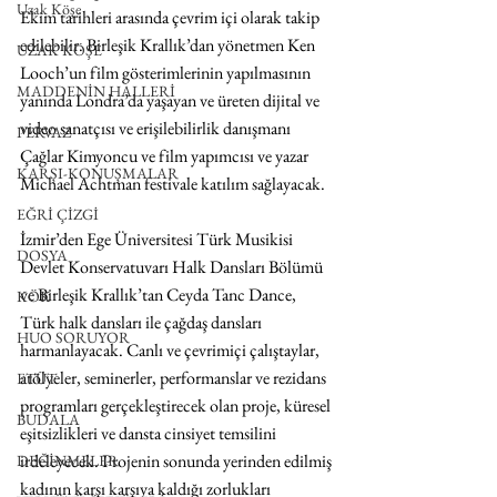
Uzak Köşe
Ekim tarihleri arasında çevrim içi olarak takip 
edilebilir. Birleşik Krallık’dan yönetmen Ken 
UZAK KÖŞE
Looch’un film gösterimlerinin yapılmasının 
MADDENİN HALLERİ
yanında Londra’da yaşayan ve üreten dijital ve 
video sanatçısı ve erişilebilirlik danışmanı 
PERVAZ
Çağlar Kimyoncu ve film yapımcısı ve yazar 
KARŞI-KONUŞMALAR
Michael Achtman festivale katılım sağlayacak.
EĞRİ ÇİZGİ
İzmir’den Ege Üniversitesi Türk Musikisi 
DOSYA
Devlet Konservatuvarı Halk Dansları Bölümü 
ve Birleşik Krallık’tan Ceyda Tanc Dance, 
KÖK
Türk halk dansları ile çağdaş dansları 
HUO SORUYOR
harmanlayacak. Canlı ve çevrimiçi çalıştaylar, 
atölyeler, seminerler, performanslar ve rezidans 
ETÜT
programları gerçekleştirecek olan proje, küresel 
BUDALA
eşitsizlikleri ve dansta cinsiyet temsilini 
irdeleyecek. Projenin sonunda yerinden edilmiş 
DEĞİNMELER
kadının karşı karşıya kaldığı zorlukları 