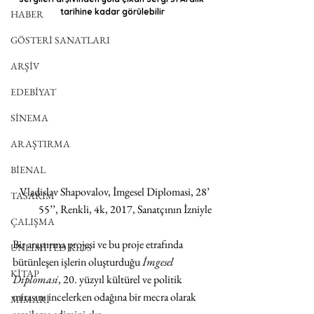
tarihine kadar görülebilir
HABER
GÖSTERİ SANATLARI
ARŞİV
EDEBİYAT
SİNEMA
ARAŞTIRMA
BİENAL
Vladislav Shapovalov, İmgesel Diplomasi, 28’ 
TASARIM
55’’, Renkli, 4k, 2017, Sanatçının İzniyle
ÇALIŞMA
Bir araştırma projesi ve bu proje etrafında 
UNLIMITED KIDS
bütünleşen işlerin oluşturduğu 
İmgesel 
KİTAP
Diplomasi
, 20. yüzyıl kültürel ve politik 
mirasını incelerken odağına bir mecra olarak 
MİMARİ