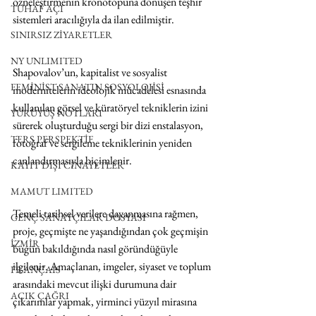
özneleştirmenin kronotopuna dönüşen teşhir 
TUHAF AÇI
sistemleri aracılığıyla da ilan edilmiştir.
SINIRSIZ ZİYARETLER
NY UNLIMITED
Shapovalov’un, kapitalist ve sosyalist 
FEMİNİST SANATIN SOSYOLOJİSİ
modernitelerin ideolojik mücadelesi esnasında 
kullanılan görsel ve küratöryel tekniklerin izini 
YÜRÜYÜŞ NOTLARI
sürerek oluşturduğu sergi bir dizi enstalasyon, 
TERS PERSPEKTİF
fotoğraf ve sergileme tekniklerinin yeniden 
canlandırmasıyla biçimlenir.
KAYIT DIŞI CİNAYETLER
MAMUT LIMITED
Temeli tarihsel verilere dayanmasına rağmen, 
GENÇ SANATÇILAR DOSYASI
proje, geçmişte ne yaşandığından çok geçmişin 
İZMİR
bugün bakıldığında nasıl göründüğüyle 
ilgilenir. Amaçlanan, imgeler, siyaset ve toplum 
FRANÇAIS
arasındaki mevcut ilişki durumuna dair 
AÇIK ÇAĞRI
çıkarımlar yapmak, yirminci yüzyıl mirasına 