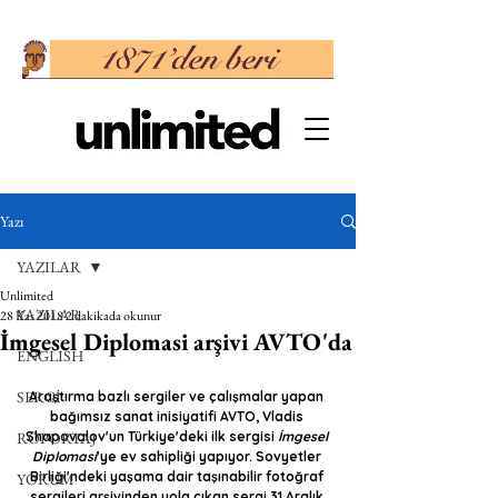
Yazı
YAZILAR
Unlimited
YAZILAR
28 Kas 2018
2 dakikada okunur
İmgesel Diplomasi arşivi AVTO'da
ENGLISH
SERGİ
Araştırma bazlı sergiler ve çalışmalar yapan 
bağımsız sanat inisiyatifi AVTO, Vladis 
RÖPORTAJ
Shapovalov'un Türkiye'deki ilk sergisi 
İmgesel 
Diplomasi
'ye ev sahipliği yapıyor. Sovyetler 
Birliği'ndeki yaşama dair taşınabilir fotoğraf 
YORUM
sergileri arşivinden yola çıkan sergi 31 Aralık 