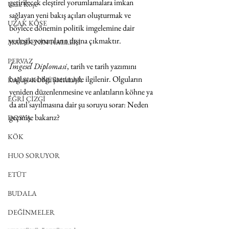
getirilecek eleştirel yorumlamalara imkan 
Uzak Köşe
sağlayan yeni bakış açıları oluşturmak ve 
UZAK KÖŞE
böylece dönemin politik imgelemine dair 
yerleşik yorumların dışına çıkmaktır. 
MADDENİN HALLERİ
PERVAZ
İmgesel Diplomasi
, tarih ve tarih yazımını 
bağlayan bilgi üretimiyle ilgilenir. Olguların 
KARŞI-KONUŞMALAR
yeniden düzenlenmesine ve anlatıların köhne ya 
EĞRİ ÇİZGİ
da atıl sayılmasına dair şu soruyu sorar: Neden 
geçmişe bakarız?
DOSYA
KÖK
HUO SORUYOR
ETÜT
BUDALA
DEĞİNMELER