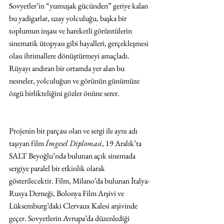
Sovyetler’in “yumuşak gücünden” geriye kalan 
bu yadigarlar, uzay yolculuğu, başka bir 
toplumun inşası ve hareketli görüntülerin 
sinematik ütopyası gibi hayalleri, gerçekleşmesi 
olası ihtimallere dönüştürmeyi amaçladı. 
Rüyayı andıran bir ortamda yer alan bu 
nesneler, yolculuğun ve görünün günümüze 
özgü birlikteliğini gözler önüne serer.
Projenin bir parçası olan ve sergi ile aynı adı 
taşıyan film 
İmgesel Diplomasi
, 19 Aralık’ta 
SALT Beyoğlu’nda bulunan açık sinemada 
sergiye paralel bir etkinlik olarak 
gösterilecektir. Film, Milano’da bulunan İtalya-
Rusya Derneği, Bolonya Film Arşivi ve 
Lüksemburg’daki Clervaux Kalesi arşivinde 
geçer. Sovyetlerin Avrupa’da düzenlediği 