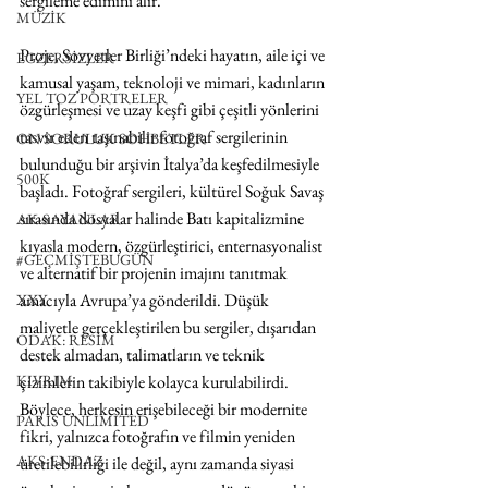
sergileme edimini alır.
MÜZİK
Proje, Sovyetler Birliği’ndeki hayatın, aile içi ve 
EGZERSİZLER
kamusal yaşam, teknoloji ve mimari, kadınların 
YEL TOZ PORTRELER
özgürleşmesi ve uzay keşfi gibi çeşitli yönlerini 
tasvir eden taşınabilir fotoğraf sergilerinin 
ON SORULUK SOHBETLER
bulunduğu bir arşivin İtalya’da keşfedilmesiyle 
500K
başladı. Fotoğraf sergileri, kültürel Soğuk Savaş 
sırasında dosyalar halinde Batı kapitalizmine 
AK-SAYANLAR
kıyasla modern, özgürleştirici, enternasyonalist 
#GEÇMİŞTEBUGÜN
ve alternatif bir projenin imajını tanıtmak 
amacıyla Avrupa’ya gönderildi. Düşük 
XXY
maliyetle gerçekleştirilen bu sergiler, dışarıdan 
ODAK: RESİM
destek almadan, talimatların ve teknik 
çizimlerin takibiyle kolayca kurulabilirdi. 
KIVRIM
Böylece, herkesin erişebileceği bir modernite 
PARIS UNLIMITED
fikri, yalnızca fotoğrafın ve filmin yeniden 
AKS-ENDAZ
üretilebilirliği ile değil, aynı zamanda siyasi 