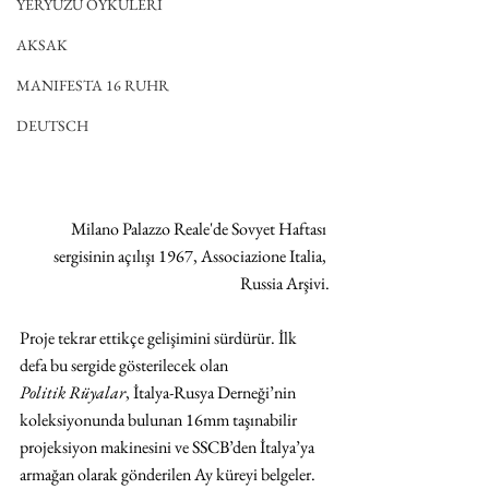
YERYÜZÜ ÖYKÜLERİ
AKSAK
MANIFESTA 16 RUHR
DEUTSCH
Milano Palazzo Reale'de Sovyet Haftası 
sergisinin açılışı 1967, Associazione Italia, 
Russia Arşivi.
Proje tekrar ettikçe gelişimini sürdürür. İlk 
defa bu sergide gösterilecek olan 
Politik Rüyalar
, İtalya-Rusya Derneği’nin 
koleksiyonunda bulunan 16mm taşınabilir 
projeksiyon makinesini ve SSCB’den İtalya’ya 
armağan olarak gönderilen Ay küreyi belgeler. 