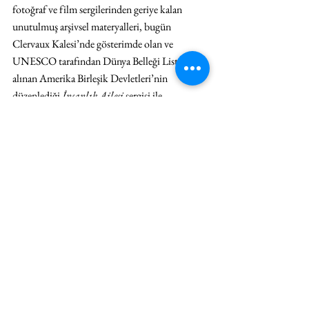
fotoğraf ve film sergilerinden geriye kalan 
unutulmuş arşivsel materyalleri, bugün 
Clervaux Kalesi’nde gösterimde olan ve 
UNESCO tarafından Dünya Belleği Listesi’ne 
alınan Amerika Birleşik Devletleri’nin 
düzenlediği 
İnsanlık Ailesi
 sergisi ile 
karşılaştırır. Film, “teşhir diplomasisi” alanında 
Birleşmiş Milletler ve SSCB arasındaki rekabeti 
kayıt altına alır ve sosyalist enternasyonalizmin 
yazılmamış tarihini irdeler.
#artunlimited
#unlimitedrag
#AVTO
#VladisShapovalov
#İtalyaRusyaDerneği
#SALTBeyoğlu
#UNESCO
#BolonyaFilmArşivi
SERGİ
HABER