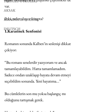
YERYÜZÜ ÖYKÜLERİ
var.
AKSAK
Peki, neler oluyor kitapta?
MANIFESTA 16 RUHR
DEUTSCH
1.Karasinek Senfonisi
Romanın sonunda Kalben’in seslenişi dikkat 
çekiyor:
“Bu romanı senelerdir yazıyorum ve ancak 
tamamlayabildim. Hatta tamamlamadım. 
Sadece ondan uzaklaşıp hayata devam etmeyi 
seçebildim sonunda. Yeni hayatıma...”
Bu cümlelerin son mu yoksa başlangıç mı 
olduğunu tartışmak gerek.