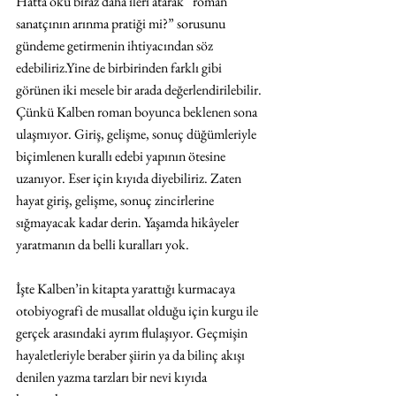
Hatta oku biraz daha ileri atarak “roman 
sanatçının arınma pratiği mi?” sorusunu 
gündeme getirmenin ihtiyacından söz 
edebiliriz.Yine de birbirinden farklı gibi 
görünen iki mesele bir arada değerlendirilebilir. 
Çünkü Kalben roman boyunca beklenen sona 
ulaşmıyor. Giriş, gelişme, sonuç düğümleriyle 
biçimlenen kurallı edebi yapının ötesine 
uzanıyor. Eser için kıyıda diyebiliriz. Zaten 
hayat giriş, gelişme, sonuç zincirlerine 
sığmayacak kadar derin. Yaşamda hikâyeler 
yaratmanın da belli kuralları yok.
İşte Kalben’in kitapta yarattığı kurmacaya 
otobiyografi de musallat olduğu için kurgu ile 
gerçek arasındaki ayrım flulaşıyor. Geçmişin 
hayaletleriyle beraber şiirin ya da bilinç akışı 
denilen yazma tarzları bir nevi kıyıda 