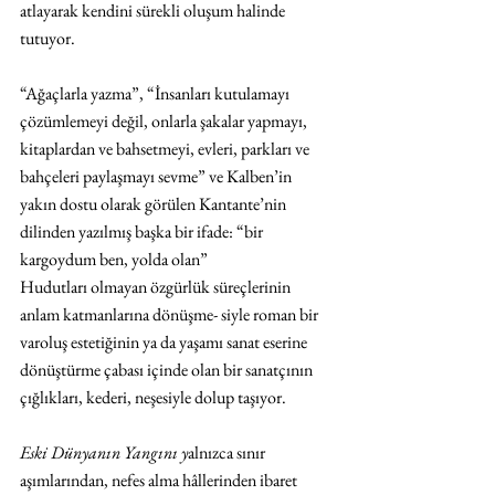
atlayarak kendini sürekli oluşum halinde 
tutuyor.
“Ağaçlarla yazma”, “İnsanları kutulamayı 
çözümlemeyi değil, onlarla şakalar yapmayı, 
kitaplardan ve bahsetmeyi, evleri, parkları ve 
bahçeleri paylaşmayı sevme” ve Kalben’in 
yakın dostu olarak görülen Kantante’nin 
dilinden yazılmış başka bir ifade: “bir 
kargoydum ben, yolda olan”
Hudutları olmayan özgürlük süreçlerinin 
anlam katmanlarına dönüşme- siyle roman bir 
varoluş estetiğinin ya da yaşamı sanat eserine 
dönüştürme çabası içinde olan bir sanatçının 
çığlıkları, kederi, neşesiyle dolup taşıyor.
Eski Dünyanın Yangını y
alnızca sınır 
aşımlarından, nefes alma hâllerinden ibaret 