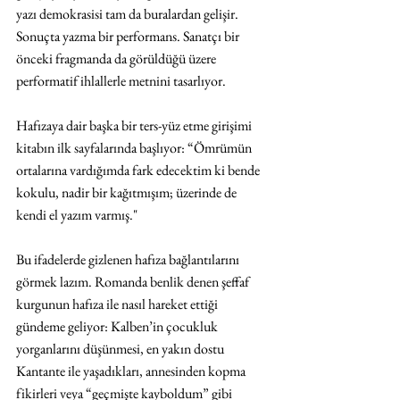
yazı demokrasisi tam da buralardan gelişir. 
Sonuçta yazma bir performans. Sanatçı bir 
önceki fragmanda da görüldüğü üzere 
performatif ihlallerle metnini tasarlıyor.
Hafızaya dair başka bir ters-yüz etme girişimi 
kitabın ilk sayfalarında başlıyor: “Ömrümün 
ortalarına vardığımda fark edecektim ki bende 
kokulu, nadir bir kağıtmışım; üzerinde de 
kendi el yazım varmış."
Bu ifadelerde gizlenen hafıza bağlantılarını 
görmek lazım. Romanda benlik denen şeffaf 
kurgunun hafıza ile nasıl hareket ettiği 
gündeme geliyor: Kalben’in çocukluk 
yorganlarını düşünmesi, en yakın dostu 
Kantante ile yaşadıkları, annesinden kopma 
fikirleri veya “geçmişte kayboldum” gibi 