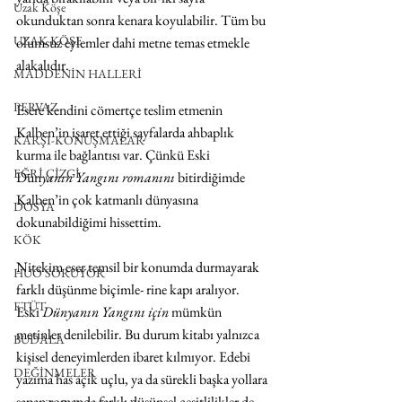
Uzak Köşe
okunduktan sonra kenara koyulabilir. Tüm bu 
UZAK KÖŞE
olumsuz eylemler dahi metne temas etmekle 
alakalıdır.
MADDENİN HALLERİ
PERVAZ
Esere kendini cömertçe teslim etmenin 
Kalben’in işaret ettiği sayfalarda ahbaplık 
KARŞI-KONUŞMALAR
kurma ile bağlantısı var. Çünkü Eski 
EĞRİ ÇİZGİ
Dün
yanın Yangını romanını 
bitirdiğimde 
Kalben’in çok katmanlı dünyasına 
DOSYA
dokunabildiğimi hissettim.
KÖK
Nitekim eser temsil bir konumda durmayarak 
HUO SORUYOR
farklı düşünme biçimle- rine kapı aralıyor.
ETÜT
Eski
 Dünyanın Yangını için 
mümkün 
metinler denilebilir. Bu durum kitabı yalnızca 
BUDALA
kişisel deneyimlerden ibaret kılmıyor. Edebi 
DEĞİNMELER
yazıma has açık uçlu, ya da sürekli başka yollara 
sapan romanda farklı düşünsel çeşitlilikler de 