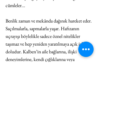
cümleler...
Benlik zaman ve mekânda dağınık hareket eder. 
Saçılmalarla, sapmalarla yaşar. Hafızanın 
sıçrayışı böylelikle sadece öznel nitelikler 
taşımaz ve hep yeniden yaratılmaya açık izlerle 
doludur. Kalben’in aile bağlarına, ilişki 
deneyimlerine, kendi çığlıklarına veya 
etkilendiği eserlere dönme fa- aliyetleri onun 
mücadelesine dair veya kendini yeniden 
yaratma arzusunun izlerinin altını çiziyor. 
Sayfalardan taşan şiirleri, kısa notları da 
Kalben’in yazarken koştuğunu hissettiriyor.
O zaman kitapta gönderme yapılan doğum her 
şekilde hafızada biriken olay örgüleriyle 
yüzleşme, onları yeniden yaratarak dönüştürme 
ve yaratma eylemini sürekli hedefte tutarak 
şekilleniyor.