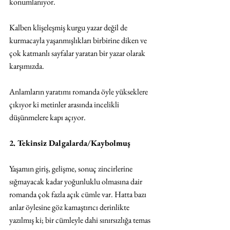
konumlanıyor.
Kalben klişeleşmiş kurgu yazar değil de 
kurmacayla yaşanmışlıkları birbirine diken ve 
çok katmanlı sayfalar yaratan bir yazar olarak 
karşımızda.
Anlamların yaratımı romanda öyle yükseklere 
çıkıyor ki metinler arasında incelikli 
düşünmelere kapı açıyor.
2. Tekinsiz Dalgalarda/Kaybolmuş
Yaşamın giriş, gelişme, sonuç zincirlerine 
sığmayacak kadar yoğunluklu olmasına dair 
romanda çok fazla açık cümle var. Hatta bazı 
anlar öylesine göz kamaştırıcı derinlikte 
yazılmış ki; bir cümleyle dahi sınırsızlığa temas 