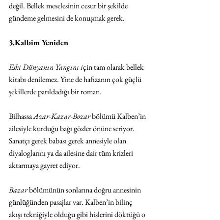
değil. Bellek meselesinin cesur bir şekilde 
gündeme gelmesini de konuşmak gerek.
3.Kalbim Yeniden
Eski Dünyanın Yangını i
çin tam olarak bellek 
kitabı denilemez. Yine de hafızanın çok güçlü 
şekillerde parıldadığı bir roman.
Bilhassa 
Azar-Kazar-Bozar 
bölümü Kalben’in 
ailesiyle kurduğu bağı gözler önüne seriyor. 
Sanatçı gerek babası gerek annesiyle olan 
diyaloglarını ya da ailesine dair tüm krizleri 
aktarmaya gayret ediyor.
Bazar 
bölümünün sonlarına doğru annesinin 
günlüğünden pasajlar var. Kalben’in bilinç 
akışı tekniğiyle olduğu gibi hislerini döktüğü o 