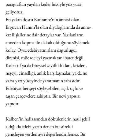
paragraftan yayılan keder hissiyle yüz yüze 
geliyoruz.
En yakın dostu Kantante’nin annesi olan 
Erguvan Hanım’la olan diyaloglarında da anne-
kız ilişkilerine dair detaylar var. Yazılanların 
anneden kopma ile alakalı olduğunu söylemek 
kolay. Oysa edebiyatın alanı özgürlüğü, 
direnişi, mücadeleyi yazmaktan ibaret değil. 
Kolektif ya da bireysel zayıflıklıkları, krizleri, 
neşeyi, cinselliği, anlık karşılaşmaları ya da ne 
varsa yazı yüzeyinde yaratmanın sahasıdır. 
Edebiyat her şeyi söyleyebilen, açık uçlu ve 
taşan çerçevelere sahiptir. Bir nevi yapısız 
yapıdır.
Kalben’in hafızasından dökülenlerin nasıl şekil 
aldığı da edebi yazın denen bu sürekli 
genişleyen yerden ayrı değerlendirilemez. Bir 