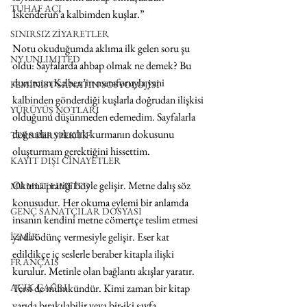
TUHAF AÇI
İskenderun’a kalbimden kuşlar.”
SINIRSIZ ZİYARETLER
Notu okuduğumda aklıma ilk gelen soru şu 
NY UNLIMITED
oldu: Sayfalarda ahbap olmak ne demek? Bu 
durumun Kalben’in metaforuyla yani 
FEMİNİST SANATIN SOSYOLOJİSİ
kalbinden gönderdiği kuşlarla doğrudan ilişkisi 
YÜRÜYÜŞ NOTLARI
olduğunu düşünmeden edemedim. Sayfalarla 
doğrudan yakınlık kurmanın dokusunu 
TERS PERSPEKTİF
oluşturmam gerektiğini hissettim.
KAYIT DIŞI CİNAYETLER
Okuma pratiği böyle gelişir. Metne dalış söz 
MAMUT LIMITED
konusudur. Her okuma eylemi bir anlamda 
GENÇ SANATÇILAR DOSYASI
insanın kendini metne cömertçe teslim etmesi 
ya da ödünç vermesiyle gelişir. Eser kat 
İZMİR
edildikçe iç seslerle beraber kitapla ilişki 
FRANÇAIS
kurulur. Metinle olan bağlantı akışlar yaratır. 
Tersi de mümkündür. Kimi zaman bir kitap 
AÇIK ÇAĞRI
yarıda bırakılabilir veya bir-iki sayfa 