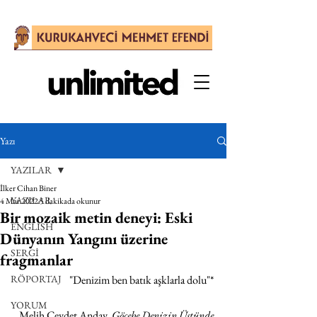
Yazı
YAZILAR
İlker Cihan Biner
YAZILAR
4 Mar 2022
5 dakikada okunur
Bir mozaik metin deneyi: Eski
ENGLISH
Dünyanın Yangını üzerine
SERGİ
fragmanlar
RÖPORTAJ
"Denizim ben batık aşklarla dolu"*
YORUM
Melih Cevdet Anday, 
Göçebe Denizin Üstünde