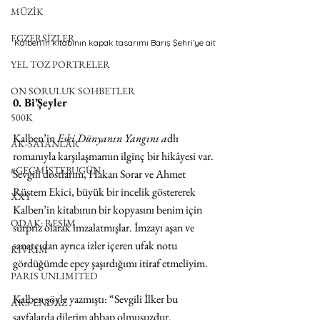
MÜZİK
EGZERSİZLER
Kalben’in kitabının kapak tasarımı Barış Şehri’ye ait
YEL TOZ PORTRELER
ON SORULUK SOHBETLER
0. Bi’Şeyler
500K
Kalben’in 
Eski Dünyanın Yangını a
dlı 
AK-SAYANLAR
romanıyla karşılaşmamın ilginç bir hikâyesi var.
#GEÇMİŞTEBUGÜN
Sevgili dostlarım, Hakan Sorar ve Ahmet 
Rüstem Ekici, büyük bir incelik göstererek 
XXY
Kalben’in kitabının bir kopyasını benim için 
ODAK: RESİM
sürpriz olarak imzalatmışlar. İmzayı aşan ve 
sanatçıdan ayrıca izler içeren ufak notu 
KIVRIM
gördüğümde epey şaşırdığımı itiraf etmeliyim.
PARIS UNLIMITED
Kalben şöyle yazmıştı: “Sevgili İlker bu 
AKS-ENDAZ
sayfalarda dilerim ahbap olmuşuzdur. 