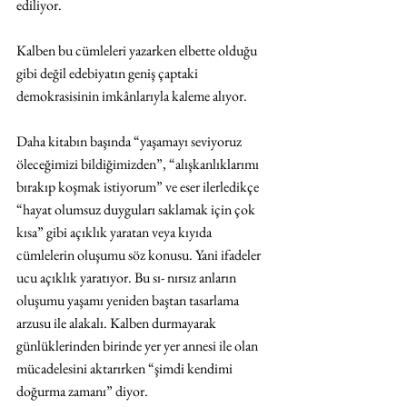
ediliyor.
Kalben bu cümleleri yazarken elbette olduğu 
gibi değil edebiyatın geniş çaptaki 
demokrasisinin imkânlarıyla kaleme alıyor.
Daha kitabın başında “yaşamayı seviyoruz 
öleceğimizi bildiğimizden”, “alışkanlıklarımı 
bırakıp koşmak istiyorum” ve eser ilerledikçe 
“hayat olumsuz duyguları saklamak için çok 
kısa” gibi açıklık yaratan veya kıyıda 
cümlelerin oluşumu söz konusu. Yani ifadeler 
ucu açıklık yaratıyor. Bu sı- nırsız anların 
oluşumu yaşamı yeniden baştan tasarlama 
arzusu ile alakalı. Kalben durmayarak 
günlüklerinden birinde yer yer annesi ile olan 
mücadelesini aktarırken “şimdi kendimi 
doğurma zamanı” diyor.