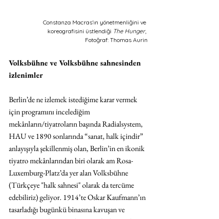
Constanza Macras'ın yönetmenliğini ve 
koreografisini üstlendiği 
The Hunger
, 
Fotoğraf: Thomas Aurin
Volksbühne ve Volksbühne sahnesinden 
izlenimler 
Berlin’de ne izlemek istediğime karar vermek 
için programını incelediğim 
mekânların/tiyatroların başında Radialsystem, 
HAU ve 1890 sonlarında “sanat, halk içindir” 
anlayışıyla şekillenmiş olan, Berlin’in en ikonik 
tiyatro mekânlarından biri olarak am Rosa-
Luxemburg-Platz’da yer alan Volksbühne 
(Türkçeye "halk sahnesi" olarak da tercüme 
edebiliriz) geliyor. 1914’te Oskar Kaufmann’ın 
tasarladığı bugünkü binasına kavuşan ve 