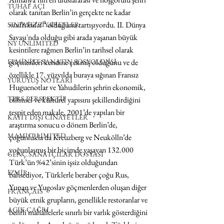
TUHAF AÇI
olarak tanıtan Berlin’in gerçekte ne kadar 
multikulti 
²
olduğunu tartışıyordu. II. Dünya 
SINIRSIZ ZİYARETLER
Savaşı'nda olduğu gibi arada yaşanan büyük 
NY UNLIMITED
kesintilere rağmen Berlin’in tarihsel olarak 
FEMİNİST SANATIN SOSYOLOJİSİ
göçmenleri kendine çekmiş olduğunu ve de 
özellikle 17. yüzyılda buraya sığınan Fransız 
YÜRÜYÜŞ NOTLARI
Huguenotlar ve Yahudilerin şehrin ekonomik, 
TERS PERSPEKTİF
bilimsel ve kültürel yapısını şekillendirdiğini 
tespit eden makale, 2001’de yapılan bir 
KAYIT DIŞI CİNAYETLER
araştırma sonucu o dönem Berlin’de, 
MAMUT LIMITED
çoğunlukla da Kreuzberg ve Neukölln’de 
yoğunlaşmış bir biçimde yaşayan 132.000 
GENÇ SANATÇILAR DOSYASI
Türk’ün %42’sinin işsiz olduğundan 
İZMİR
bahsediyor, Türklerle beraber çoğu Rus, 
Yunan ve Yugoslav göçmenlerden oluşan diğer 
FRANÇAIS
büyük etnik grupların, genellikle restoranlar ve 
AÇIK ÇAĞRI
belirli mahallelerle sınırlı bir varlık gösterdiğini 