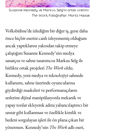
Susanne Kennedy ve Markus Selg'in ortak üretimi 
The Work
, Fotoğraflar: Moritz Haase
Volksbühne’de izlediğim bir diğer iş, gene daha 
önce hiçbir eserini canlı izleyememiş olduğum 
ancak yaptıklarını yakından takip etmeye 
çalıştığım Susanne Kennedy’nin medya 
sanatçısı ve sahne tasarımcısı Markus Selg ile 
birlikte ortak projeleri 
The Work
 oldu. 
Kennedy, yeni medya ve teknolojiyi sahnede 
kullanımı, sahne üzerinde oyuncularına 
giydirdiği maskeleri ve performansçıların 
seslerine dijital manipülasyonla mekanik ve 
yapay tonlar ekleyerek adeta yabancılaştırıcı bir 
unsur gibi kullanması ve özellikle kimlik ve 
bedeni sorgulayan işleri ile ön plana çıkan bir 
yönetmen. Kennedy’nin 
The Work
 adlı eseri, 