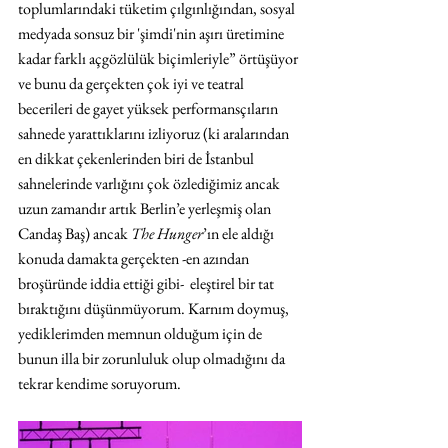
toplumlarındaki tüketim çılgınlığından, sosyal 
medyada sonsuz bir 'şimdi'nin aşırı üretimine 
kadar farklı açgözlülük biçimleriyle” örtüşüyor 
ve bunu da gerçekten çok iyi ve teatral 
becerileri de gayet yüksek performansçıların 
sahnede yarattıklarını izliyoruz (ki aralarından 
en dikkat çekenlerinden biri de İstanbul 
sahnelerinde varlığını çok özlediğimiz ancak 
uzun zamandır artık Berlin’e yerleşmiş olan 
Candaş Baş) ancak 
The Hunger
’ın ele aldığı 
konuda damakta gerçekten -en azından 
broşüründe iddia ettiği gibi-  eleştirel bir tat 
bıraktığını düşünmüyorum. Karnım doymuş, 
yediklerimden memnun olduğum için de 
bunun illa bir zorunluluk olup olmadığını da 
tekrar kendime soruyorum.  