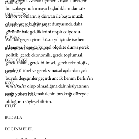
söylüyordu. Ancak üçüncü kuşak Türklerin 
Uzak Köşe
bu izolasyonu kırmaya başladıklarından söz 
UZAK KÖŞE
ediyor ve onların iş dünyası ile başta müzik 
olmak üzere kültür sanat dünyasında daha 
MADDENİN HALLERİ
görünür hale geldiklerini tespit ediyordu. 
PERVAZ
Aradan geçen yirmi küsur yıl içinde ise hem 
Almanya, hem de küresel ölçekte dünya gerek 
KARŞI-KONUŞMALAR
politik, gerek ekonomik, gerek toplumsal, 
EĞRİ ÇİZGİ
gerek ahlâki, gerek bilimsel, gerek teknolojik, 
gerek kültürel ve gerek sanatsal açılardan çok 
DOSYA
büyük değişimler geçirdi ancak benim Berlin’in 
KÖK
multikulti
 olup olmadığına dair hissiyatımın 
aşağı yukarı hâlâ makalenin bıraktığı düzeyde 
HUO SORUYOR
olduğunu söyleyebilirim.
ETÜT
BUDALA
DEĞİNMELER