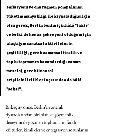
enflasyonu ve ona rağmen pompalanan 
tüketim manyaklığı ile kıyasladığım için 
olsa gerek, Berlin benim için hâlâ "fakir" 
ve belki de henüz  şehre yeni olduğum için 
ulaştığım sanatsal aktivitelerin 
çeşitliliği,  gerek zamansal (trafik ve 
toplu taşımanın kazandırdığı zaman 
mesela), gerek finansal 
erişilebilirlikleri açısından da hâlâ 
"seksi"...
Birkaç ay önce, Berlin’in önemli 
tiyatrolarından biri olan ve göçmenlik 
deneyimi ile göçmen toplumların farklı 
kültürler, kimlikler ve entegrasyon sorunlarını, 