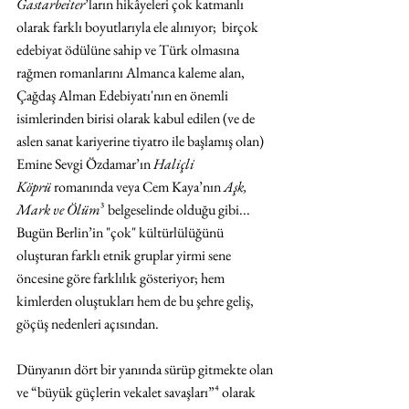
Gastarbeiter
’ların hikâyeleri çok katmanlı 
olarak farklı boyutlarıyla ele alınıyor;  birçok 
edebiyat ödülüne sahip ve Türk olmasına 
rağmen romanlarını Almanca kaleme alan, 
Çağdaş Alman Edebiyatı'nın en önemli 
isimlerinden birisi olarak kabul edilen (ve de 
aslen sanat kariyerine tiyatro ile başlamış olan) 
Emine Sevgi Özdamar’ın 
Haliçli 
Köprü
 romanında veya Cem Kaya’nın 
Aşk, 
Mark ve Ölüm
³ belgeselinde olduğu gibi... 
Bugün Berlin’in "çok" kültürlülüğünü 
oluşturan farklı etnik gruplar yirmi sene 
öncesine göre farklılık gösteriyor; hem 
kimlerden oluştukları hem de bu şehre geliş, 
göçüş nedenleri açısından. 
Dünyanın dört bir yanında sürüp gitmekte olan 
ve “büyük güçlerin vekalet savaşları”⁴ olarak 