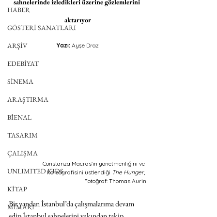
sahnelerinde izledikleri üzerine gözlemlerini 
HABER
aktarıyor
GÖSTERİ SANATLARI
ARŞİV
Yazı: 
Ayşe Draz
EDEBİYAT
SİNEMA
ARAŞTIRMA
BİENAL
TASARIM
ÇALIŞMA
Constanza Macras'ın yönetmenliğini ve 
UNLIMITED KIDS
koreografisini üstlendiği 
The Hunger
, 
Fotoğraf: Thomas Aurin
KİTAP
Bir yandan İstanbul’da çalışmalarıma devam 
MİMARİ
edip İstanbul sahnelerini yakından takip 