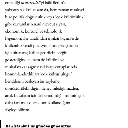
etmediği 
multikulti
’yi hâlâ Berlin’e 
yakıştırarak kullansam da, hem zaman maalesef 
bize politik doğruculuk veya "çok kültürlülük" 
gibi kavramların nasıl mevcut siyasi, 
ekonomik, kültürel ve teknolojik 
hegemonyalar tarafından riyakâr biçimlerde 
kullanılıp kendi pozisyonlarını pekiştirmek 
için birer araç haline getirilebileceğini 
gösterdiğinden, hem de kültürel ve 
muhafazakar sağın nasıl karşı kutuplarında 
konumlandırdıkları "çok kültürlülüğü" 
kendilerini besleyen bir söyleme 
dönüştürülebildiğini deneyimlediğimizden, 
artık bu sıfatın içinde barındırdığı ironinin çok 
daha farkında olarak onu kullandığımı 
söyleyebilirim.  
Ben İstanbul’un günden güne artan 