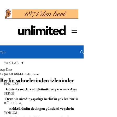
Yazı
YAZILAR
Ayşe Draz
YAZILAR
18 Şub 2025
10 dakikada okunur
Berlin sahnelerinden izlenimler
ENGLISH
Gösteri sanatları editörümüz ve yazarımız Ayşe 
SERGİ
Draz bir süredir yaşadığı Berlin'in çok kültürlü 
RÖPORTAJ
strüktürünün devingen gündemi ve şehrin 
YORUM