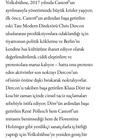
Volksbühne, 2017 yılında Castorf’un 
ayrılmasıyla yönetiminde büyük krizler yaşıyor; 
ilk önce, Castorf’un ardından başa getirilen 
eski Tate Modern Direktörü Chris Dercon 
uluslararası prodüksiyonlara odaklandığı için 
tiyatronun politik köklerine ve Berlin’in 
kendine has kültürüne ihanet ediyor olarak 
değerlendirilerek ciddi eleştirilere ve 
protestolara maruz kalıyor – hatta onu protesto 
eden aktivistler son noktayı Dercon’un 
ofisinin önüne dışkı bırakarak noktalıyorlar. 
Dercon’u takiben başa getirilen Klaus Dörr ise 
kısa bir zaman içinde cinsel taciz suçlamaları 
sebebiyle istifa ediyor; Dörr’ün ardından başa 
getirilen René
Pollesch hem Castorf’un 
mirasını benimsediği hem de Florentina 
Holzinger gibi yenilikçi sanatçılarla iş birliği 
yaptığı için Volksbühne’ye yeniden geniş bir 