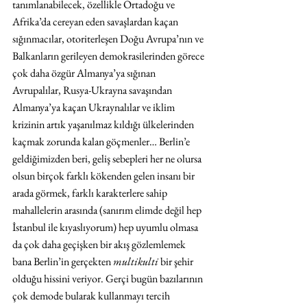
tanımlanabilecek, özellikle Ortadoğu ve 
Afrika’da cereyan eden savaşlardan kaçan 
sığınmacılar, otoriterleşen Doğu Avrupa’nın ve 
Balkanların gerileyen demokrasilerinden görece 
çok daha özgür Almanya’ya sığınan 
Avrupalılar, Rusya-Ukrayna savaşından 
Almanya’ya kaçan Ukraynalılar ve iklim 
krizinin artık yaşanılmaz kıldığı ülkelerinden 
kaçmak zorunda kalan göçmenler… Berlin’e 
geldiğimizden beri, geliş sebepleri her ne olursa 
olsun birçok farklı kökenden gelen insanı bir 
arada görmek, farklı karakterlere sahip 
mahallelerin arasında (sanırım elimde değil hep 
İstanbul ile kıyaslıyorum) hep uyumlu olmasa 
da çok daha geçişken bir akış gözlemlemek 
bana Berlin’in gerçekten 
multikulti
 bir şehir 
olduğu hissini veriyor. Gerçi bugün bazılarının 
çok demode bularak kullanmayı tercih 