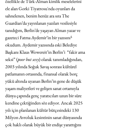
özellikle de Türk-Alman kimlik meselelerini 
ele alan Gorki Tiyatrosu'nda oyunları da 
sahnelenen, benim henüz ara sıra The 
Guardian’da yayınlanan yazıları vesilesiyle 
tanıdığım, Berlin’de yaşayan Alman yazar ve 
gazeteci Fatma Aydemir’in bir yazısını⁵ 
okudum. Aydemir yazısında eski Belediye 
Başkanı Klaus Wowereit’in Berlin’i  “fakir ama 
seksi” (
poor but sexy
) olarak tanımladığından, 
2003 yılında Soğuk Savaş sonrası kültürel 
patlamanın ortasında, finansal olarak borç 
yükü altında uyanan Berlin’in gene de düşük 
yaşam maliyetleri ve gelişen sanat ortamıyla 
dünya çapında genç yaratıcıları uzun bir süre 
kendine çektiğinden söz ediyor. Ancak 2025 
yılı için planlanan kültür bütçesindeki 130 
Milyon Avroluk kesintinin sanat dünyasında 
çok haklı olarak büyük bir endişe yarattığını 