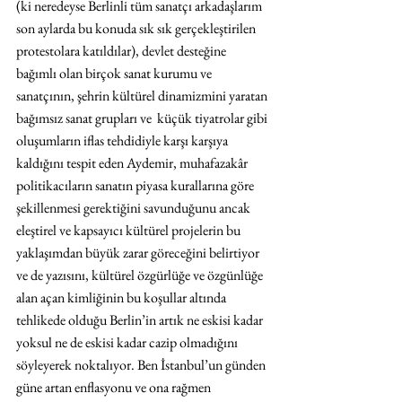
(ki neredeyse Berlinli tüm sanatçı arkadaşlarım 
son aylarda bu konuda sık sık gerçekleştirilen 
protestolara katıldılar), devlet desteğine 
bağımlı olan birçok sanat kurumu ve 
sanatçının, şehrin kültürel dinamizmini yaratan 
bağımsız sanat grupları ve  küçük tiyatrolar gibi 
oluşumların iflas tehdidiyle karşı karşıya 
kaldığını tespit eden Aydemir, muhafazakâr 
politikacıların sanatın piyasa kurallarına göre 
şekillenmesi gerektiğini savunduğunu ancak 
eleştirel ve kapsayıcı kültürel projelerin bu 
yaklaşımdan büyük zarar göreceğini belirtiyor 
ve de yazısını, kültürel özgürlüğe ve özgünlüğe 
alan açan kimliğinin bu koşullar altında 
tehlikede olduğu Berlin’in artık ne eskisi kadar 
yoksul ne de eskisi kadar cazip olmadığını 
söyleyerek noktalıyor. Ben İstanbul’un günden 
güne artan enflasyonu ve ona rağmen 