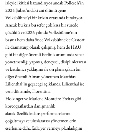
izleyici kitlesi kazandırıyor ancak Pollesch’in 
2024 Şubat’ındaki ani ölümü gene 
Volksbühne’yi bir krizin ortasında bırakıyor. 
Ancak bu kriz bu sefer çok kısa bir sürede 
çözüldü ve 2026 yılında Volksbühne’nin 
başına hem daha önce Volksbühne’de Castorf 
ile dramaturg olarak çalışmış, hem de HAU 
gibi bir diğer önemli Berlin kurumunda sanat 
yönetmenliği yapmış, deneysel, disiplinlerarası 
ve katılımcı yaklaşımı ile ön plana çıkan bir 
diğer önemli Alman yönetmen Matthias 
Lilienthal’in geçeceği açıklandı. Lilienthal ise 
yeni dönemde, Florentina 
Holzinger ve Marlene Monteiro Freitas gibi 
koreograflardan danışmanlık 
alarak
özellikle dans performanslarını 
çoğaltmayı ve uluslararası yönetmenlerin 
eserlerine daha fazla yer vermeyi planladığını 