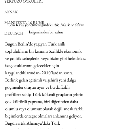
YERYÜZÜ ÖYKÜLERİ
AKSAK
MANIFESTA 16 RUHR
Cem Kaya yönetmenliğindeki 
Aşk, Mark ve Ölüm 
belgeselinden bir sahne
DEUTSCH
Bugün Berlin’de yaşayan Türk asıllı 
toplulukların bir kısmını özellikle ekonomik 
ve politik sebeplerle -veya bizim gibi hele de kız 
ise çocuklarının gelecekleri için 
kaygılandıklarından- 2010’lardan sonra 
Berlin’e gelen eğitimli ve şehirli yeni dalga 
göçmenler oluşturuyor ve bu da farklı 
profillere sahip Türk kökenli grupların şehrin 
çok kültürlü yapısına, biri diğerinden daha 
olumlu veya olumsuz olarak değil ancak farklı 
biçimlerde entegre olmaları anlamına geliyor. 
Bugün artık Almanya’daki Türk 