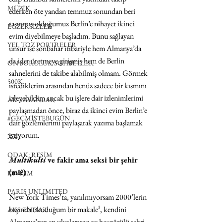
MÜZİK
ederken öte yandan temmuz sonundan beri 
taşınmış olduğumuz Berlin’e nihayet ikinci 
EGZERSİZLER
evim diyebilmeye başladım. Bunu sağlayan 
YEL TOZ PORTRELER
unsur ise sonbahar itibariyle hem Almanya’da 
da işler üretmeye girişmiş hem de Berlin 
ON SORULUK SOHBETLER
sahnelerini de takibe alabilmiş olmam. Görmek 
500K
istediklerim arasından henüz sadece bir kısmını 
izleyebildim ancak bu işlere dair izlenimlerimi 
AK-SAYANLAR
paylaşmadan önce, biraz da ikinci evim Berlin’e 
#GEÇMİŞTEBUGÜN
dair gözlemlerimi paylaşarak yazıma başlamak 
istiyorum.     
XXY
ODAK: RESİM
Multikulti
 ve fakir ama seksi bir şehir 
(mi?) 
KIVRIM
PARIS UNLIMITED
New York Times’ta, yanılmıyorsam 2000’lerin 
başında okuduğum bir makale¹, kendini 
AKS-ENDAZ
Almanya’nın en uluslararası ve hoşgörülü şehri 