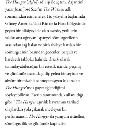
The Hunger
 (
Açlık
) adlı işi ile açtım. Arjantinli 
yazar Juan José Saer’in 
The Witness
 adlı 
romanından esinlenerek 16. yüzyılın başlarında 
Güney Amerika’daki Rio de la Plata bölgesinde 
geçen bir hikâyeyi ele alan eserde, yerlilerin 
saldırısına uğrayan İspanyol sömürgecilerin 
arasından sağ kalan ve bir kabileye katılan bir 
sömürgecinin başından geçenleri parçalı ve 
hareketli tablolar halinde, 
kitsch
 olarak 
tanımlayabileceğim bir estetik içinde, geçmiş 
ve günümüz arasında gidip gelen bir seyirde ve 
absürt bir mizahla sahneye taşıyan Macras’ın 
The Hunger
’ında gayet eğlendiğimi 
söyleyebilirim. Eserin tanıtımında kullanıldığı 
gibi  “
The Hunger
 aşırılık kavramını tarihsel 
olaylardan yola çıkarak inceleyen bir 
performans… 
The Hunger’
da yamyam ritüelleri, 
sömürgecilik ve günümüz kapitalist 