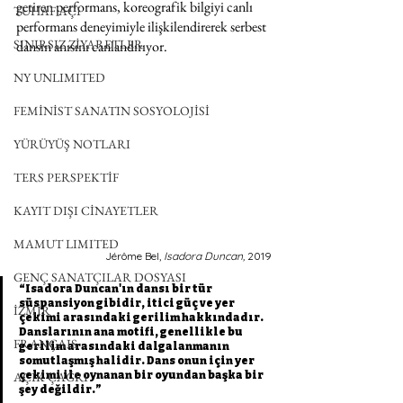
getiren performans, koreografik bilgiyi canlı 
TUHAF AÇI
performans deneyimiyle ilişkilendirerek serbest 
SINIRSIZ ZİYARETLER
dansın anısını canlandırıyor.
NY UNLIMITED
FEMİNİST SANATIN SOSYOLOJİSİ
YÜRÜYÜŞ NOTLARI
TERS PERSPEKTİF
KAYIT DIŞI CİNAYETLER
MAMUT LIMITED
Jérôme Bel, 
Isadora Duncan, 
2019
GENÇ SANATÇILAR DOSYASI
“Isadora Duncan'ın dansı bir tür 
süspansiyon gibidir, itici güç ve yer 
İZMİR
çekimi arasındaki gerilim hakkındadır. 
Danslarının ana motifi, genellikle bu 
FRANÇAIS
gerilim arasındaki dalgalanmanın 
somutlaşmış halidir. Dans onun için yer 
çekimi ile oynanan bir oyundan başka bir 
AÇIK ÇAĞRI
şey değildir.” 