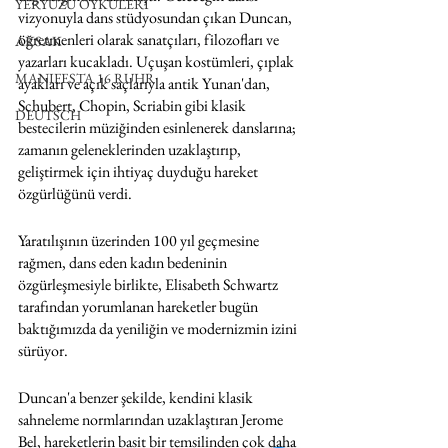
YERYÜZÜ ÖYKÜLERİ
vizyonuyla dans stüdyosundan çıkan Duncan, 
öğretmenleri olarak sanatçıları, filozofları ve 
AKSAK
yazarları kucakladı. Uçuşan kostümleri, çıplak 
MANIFESTA 16 RUHR
ayakları ve açık saçlarıyla antik Yunan'dan, 
Schubert, Chopin, Scriabin gibi klasik 
DEUTSCH
bestecilerin müziğinden esinlenerek danslarına; 
zamanın geleneklerinden uzaklaştırıp, 
geliştirmek için ihtiyaç duyduğu hareket 
özgürlüğünü verdi.
Yaratılışının üzerinden 100 yıl geçmesine 
rağmen, dans eden kadın bedeninin 
özgürleşmesiyle birlikte, Elisabeth Schwartz 
tarafından yorumlanan hareketler bugün 
baktığımızda da yeniliğin ve modernizmin izini 
sürüyor.
Duncan'a benzer şekilde, kendini klasik 
sahneleme normlarından uzaklaştıran Jerome 
Bel, hareketlerin basit bir temsilinden çok daha 