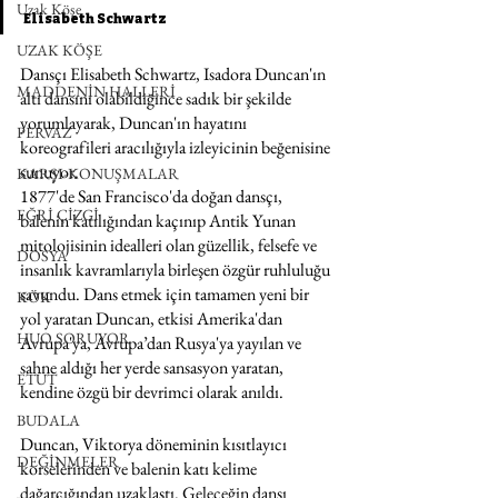
Uzak Köşe
Elisabeth Schwartz
UZAK KÖŞE
Dansçı Elisabeth Schwartz, Isadora Duncan'ın 
MADDENİN HALLERİ
altı dansını olabildiğince sadık bir şekilde 
yorumlayarak, Duncan'ın hayatını 
PERVAZ
koreografileri aracılığıyla izleyicinin beğenisine 
sunuyor.
KARŞI-KONUŞMALAR
1877'de San Francisco'da doğan dansçı, 
EĞRİ ÇİZGİ
balenin katılığından kaçınıp Antik Yunan 
mitolojisinin idealleri olan güzellik, felsefe ve 
DOSYA
insanlık kavramlarıyla birleşen özgür ruhluluğu 
savundu. Dans etmek için tamamen yeni bir 
KÖK
yol yaratan Duncan, etkisi Amerika'dan 
HUO SORUYOR
Avrupa'ya, Avrupa’dan Rusya'ya yayılan ve 
sahne aldığı her yerde sansasyon yaratan, 
ETÜT
kendine özgü bir devrimci olarak anıldı.
BUDALA
Duncan, Viktorya döneminin kısıtlayıcı 
DEĞİNMELER
korselerinden ve balenin katı kelime 
dağarcığından uzaklaştı. Geleceğin dansı 