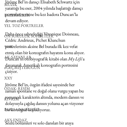
Jérôme Bel’in dansçı Elisabeth Schwartz için 
MÜZİK
yarattığı bu eser, 2004 yılında başlattığı dansçı 
portreleri serisine bu kez Isadora Duncan’la 
EGZERSİZLER
devam ediyor.
YEL TOZ PORTRELER
Daha önce sahnelediği Véronique Doisneau, 
ON SORULUK SOHBETLER
Cédric Andrieux, Pichet Klunchun 
portrelerinin aksine Bel burada ilk kez vefat 
500K
etmiş olan bir koreografın hayatını konu alıyor. 
AK-SAYANLAR
Duncan’in otobiyografik kitabi olan 
My Life
'a 
dayanarak Amerikalı koreografın portresini 
#GEÇMİŞTEBUGÜN
çiziyor.
XXY
Jérôme Bel’in, özgün ifadesi sayesinde her 
ODAK: RESİM
zaman spontane ve doğal olana vurgu yapan bu 
romanesk karakterin altında, modern dansın ve 
KIVRIM
dolayısıyla çağdaş dansın yolunu açan vizyoner 
bir koreograf keşfediyoruz.
PARIS UNLIMITED
AKS-ENDAZ
Sözlü bölümleri ve solo dansları bir araya 