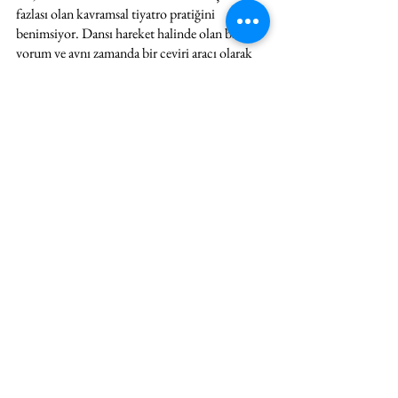
fazlası olan kavramsal tiyatro pratiğini 
benimsiyor. Dansı hareket halinde olan bir 
yorum ve aynı zamanda bir çeviri aracı olarak 
izleyiciyle buluşturuyor.
PARIS UNLIMITED
Hepsini Gör
İlgili Yazılar