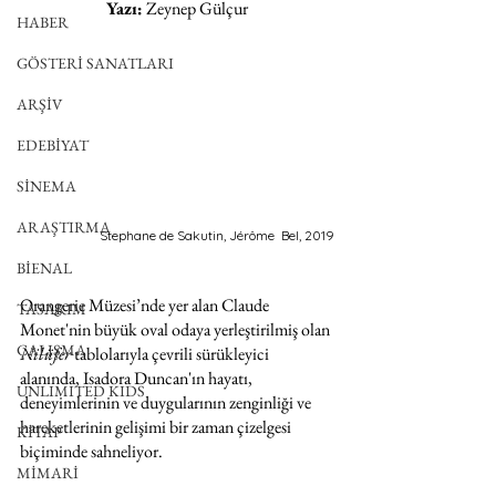
Yazı:
 Zeynep Gülçur
HABER
GÖSTERİ SANATLARI
ARŞİV
EDEBİYAT
SİNEMA
ARAŞTIRMA
Stephane de Sakutin, Jérôme  Bel, 2019
BİENAL
Orangerie Müzesi’nde yer alan Claude 
TASARIM
Monet'nin büyük oval odaya yerleştirilmiş olan 
ÇALIŞMA
Nilüfer 
tablolarıyla çevrili sürükleyici 
alanında, Isadora Duncan'ın hayatı, 
UNLIMITED KIDS
deneyimlerinin ve duygularının zenginliği ve 
hareketlerinin gelişimi bir zaman çizelgesi 
KİTAP
biçiminde sahneliyor.
MİMARİ