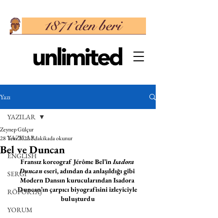
Yazı
YAZILAR
Zeynep Gülçur
YAZILAR
28 Tem 2022
2 dakikada okunur
Bel ve Duncan
ENGLISH
Fransız koreograf Jérôme Bel’in 
Isadora 
Duncan
 eseri, adından da anlaşıldığı gibi 
SERGİ
Modern Dansın kurucularından Isadora 
Duncan’ın çarpıcı biyografisini izleyiciyle 
RÖPORTAJ
buluşturdu
YORUM