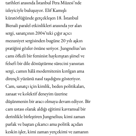
tarihleri arasında İstanbul Pera Müzesi’nde 
izleyiciyle buluşuyor. Elif Kamışlı 
küratörlüğünde gerçekleşen 18. İstanbul 
Bienali paralel etkinlikleri arasında yer alan 
sergi, sanatçının 2004’teki çığır açıcı 
mezuniyet sergisinden bugüne 20 yılı aşkın 
pratiğini gözler önüne seriyor. Jungnelius’un 
camı öfkeli bir feminist haykırıştan şiirsel ve 
felsefi bir dile dönüştürme sürecini yansıtan 
sergi, camın hâlâ modernitenin kırılgan ama 
dirençli yüzünü nasıl taşıdığını gösteriyor. 
Cam, sanatçı için kimlik, beden politikaları, 
zanaat ve kolektif deneyim üzerine 
düşünmenin bir aracı olmaya devam ediyor. Bir 
cam ustası olarak aldığı eğitimi kavramsal bir 
derinlikle birleştiren Jungnelius; kimi zaman 
parlak ve baştan çıkarıcı ama politik açıdan 
keskin işler, kimi zaman yerçekimi ve zamanın 