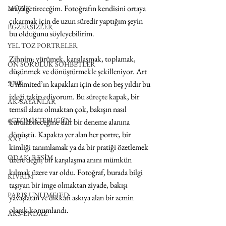
araya getireceğim. Fotoğrafın kendisini ortaya 
MÜZİK
çıkarmak için de uzun süredir yaptığım şeyin 
EGZERSİZLER
bu olduğunu söyleyebilirim.
YEL TOZ PORTRELER
Zihnim; yürümek, karşılaşmak, toplamak, 
ON SORULUK SOHBETLER
düşünmek ve dönüştürmekle şekilleniyor. Art 
500K
Unlimited’ın kapakları için de son beş yıldır bu 
izleği takip ediyorum. Bu süreçte kapak, bir 
AK-SAYANLAR
temsil alanı olmaktan çok, bakışın nasıl 
#GEÇMİŞTEBUGÜN
kurulabileceğine dair bir deneme alanına 
dönüştü. Kapakta yer alan her portre, bir 
XXY
kimliği tanımlamak ya da bir pratiği özetlemek 
ODAK: RESİM
üzere değil; bir karşılaşma anını mümkün 
kılmak üzere var oldu. Fotoğraf, burada bilgi 
KIVRIM
taşıyan bir imge olmaktan ziyade, bakışı 
PARIS UNLIMITED
yavaşlatan ve dikkati askıya alan bir zemin 
olarak konumlandı.
AKS-ENDAZ