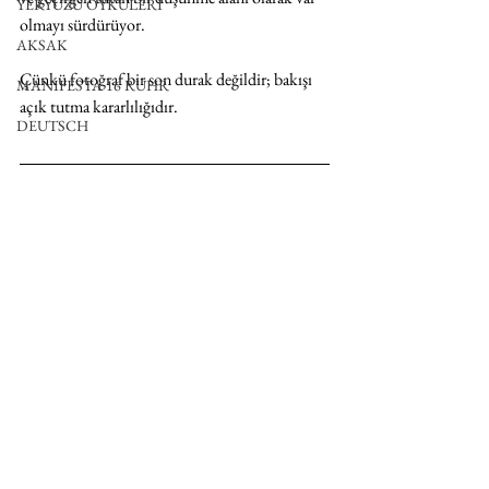
YERYÜZÜ ÖYKÜLERİ
olmayı sürdürüyor.
AKSAK
Çünkü fotoğraf bir son durak değildir; bakışı 
MANIFESTA 16 RUHR
açık tutma kararlılığıdır.
DEUTSCH