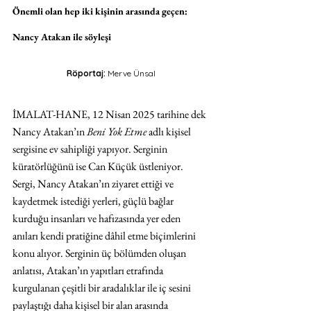
Önemli olan hep iki kişinin arasında geçen: 
Nancy Atakan ile söyleşi
Röportaj: 
Merve Ünsal
İMALAT-HANE, 12 Nisan 2025 tarihine dek 
Nancy Atakan’ın 
Beni Yok Etme
 adlı kişisel 
sergisine ev sahipliği yapıyor. Serginin 
küratörlüğünü ise Can Küçük üstleniyor. 
Sergi, Nancy Atakan’ın ziyaret ettiği ve 
kaydetmek istediği yerleri, güçlü bağlar 
kurduğu insanları ve hafızasında yer eden 
anıları kendi pratiğine dâhil etme biçimlerini 
konu alıyor. Serginin üç bölümden oluşan 
anlatısı, Atakan’ın yapıtları etrafında 
kurgulanan çeşitli bir aradalıklar ile iç sesini 
paylaştığı daha kişisel bir alan arasında 