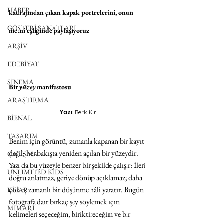
HABER
kadrajından çıkan kapak portrelerini, onun 
GÖSTERİ SANATLARI
metni eşliğinde paylaşıyoruz
ARŞİV
EDEBİYAT
SİNEMA
Bir 
yüzey
 manifestosu
ARAŞTIRMA
Yazı: 
Berk Kır
BİENAL
TASARIM
Benim için görüntü, zamanla kapanan bir kayıt 
değil; her bakışta yeniden açılan bir yüzeydir. 
ÇALIŞMA
Yazı da bu yüzeyle benzer bir şekilde çalışır: İleri 
UNLIMITED KIDS
doğru anlatmaz, geriye dönüp açıklamaz; daha 
çok eş zamanlı bir düşünme hâli yaratır. Bugün 
KİTAP
fotoğrafa dair birkaç şey söylemek için 
MİMARİ
kelimeleri seçeceğim, biriktireceğim ve bir 