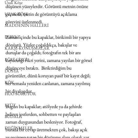
Uzak Köşe
düşünen yüzeylerdir. Görüntü metnin önüne 
geçmedi; metin de görüntüyü açıklama 
UZAK KÖŞE
görevini üstlenmedi.
MADDENİN HALLERİ
PERVAZ
Zaman içinde bu kapaklar, birikimli bir yapıya 
dönüştü. Yüzler çoğaldıkça, bakışlar ve 
KARŞI-KONUŞMALAR
duruşlar da çoğaldı; fotoğrafın tek bir anı 
EĞRİ ÇİZGİ
kaydettiği fikri yerini, zamana yayılan bir görsel 
düşünceye bıraktı.  Biriktirdiğim bu 
DOSYA
görüntüler, dünü koruyan pasif bir kayıt değil; 
KÖK
her temasla yeniden canlanan, zamana yayılmış 
bir diyalogdur.
HUO SORUYOR
ETÜT
Bugün bu kapaklar; atölyede ya da şehirde 
beliren jestlerden, sohbetten ve paylaşılan 
BUDALA
zaman duygusundan besleniyor. Fotoğraf, 
DEĞİNMELER
burada bir cevap üretmekten çok, bakışı açık 
ve geçirgen tutan bir düşünme alanı olarak var 