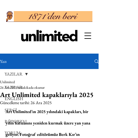
Yazı
YAZILAR
Unlimited
YAZILAR
26 Ara 2025
4 dakikada okunur
Art Unlimited kapaklarıyla 2025
ENGLISH
Güncelleme tarihi:
26 Ara 2025
SERGİ
Art Unlimited’ın 2025 yılındaki kapakları, bir 
RÖPORTAJ
yılın hafızasını yeniden kurmak üzere yan yana 
YORUM
geliyor. Fotoğraf editörümüz Berk Kır’ın 