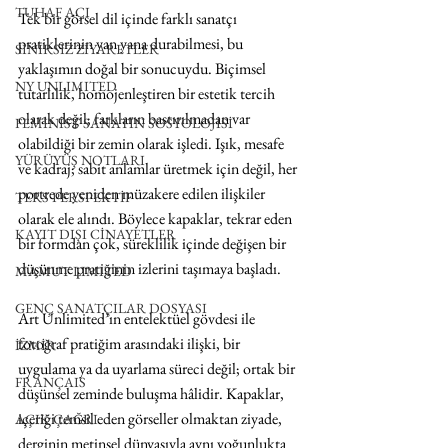
TUHAF AÇI
Tek bir görsel dil içinde farklı sanatçı 
pratiklerinin yan yana durabilmesi, bu 
SINIRSIZ ZİYARETLER
yaklaşımın doğal bir sonucuydu. Biçimsel 
NY UNLIMITED
tutarlılık, homojenleştiren bir estetik tercih 
olarak değil; farkların bastırılmadan var 
FEMİNİST SANATIN SOSYOLOJİSİ
olabildiği bir zemin olarak işledi. Işık, mesafe 
YÜRÜYÜŞ NOTLARI
ve kadraj; sabit anlamlar üretmek için değil, her 
portrede yeniden müzakere edilen ilişkiler 
TERS PERSPEKTİF
olarak ele alındı. Böylece kapaklar, tekrar eden 
KAYIT DIŞI CİNAYETLER
bir formdan çok, süreklilik içinde değişen bir 
düşünme pratiğinin izlerini taşımaya başladı.
MAMUT LIMITED
GENÇ SANATÇILAR DOSYASI
Art Unlimited’ın entelektüel gövdesi ile 
fotoğraf pratiğim arasındaki ilişki, bir 
İZMİR
uygulama ya da uyarlama süreci değil; ortak bir 
FRANÇAIS
düşünsel zeminde buluşma hâlidir. Kapaklar, 
içeriği temsil eden görseller olmaktan ziyade, 
AÇIK ÇAĞRI
derginin metinsel dünyasıyla aynı yoğunlukta 