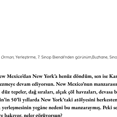
n Orman
, Yerleştirme, 7. Sinop Bienali'nden görünüm,Buzhane, Sino
w Mexico’dan New York’a henüz döndüm, sen ise Kara
gezmeye devam ediyorsun. New Mexico’nun manzarasına 
 düz tepeler, dağ sıraları, alçak çöl havzaları, devasa b
’in 50’li yıllarda New York’taki atölyesini herkesten
yerleşmesinin yegâne nedeni bu manzaraymış. Peki s
e bakıyor, neler görüyorsun? 