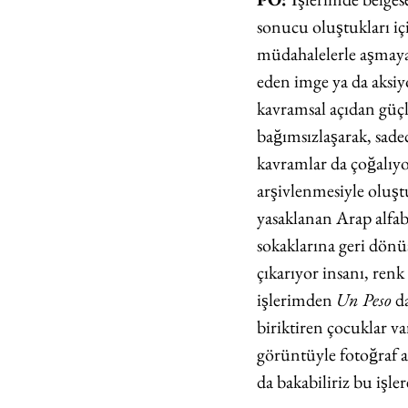
sonucu oluştukları ic
müdahalelerle aşmaya
eden imge ya da aksiy
kavramsal açıdan gü
bağımsızlaşarak, sad
kavramlar da çoğalıyo
arşivlenmesiyle oluş
yasaklanan Arap alfabes
sokaklarına geri dönüs
çıkarıyor insanı, renk
işlerimden 
Un Peso 
d
biriktiren çocuklar v
görüntüyle fotoğraf
da bakabiliriz bu işl