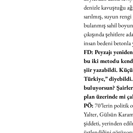
denizle kavuştuğu ağı
sarılmış, suyun rengi
bulanmış sahil boyunca 
çıkışında şehitlere 
insan bedeni betonla ye
FD: Peyzajı yeniden
bu iki metodu kendi 
şiir yazabildi. Küçu
Türkiye,” diyebildi.
buluyorsun? Şairler
plan üzerinde mi çal
PÖ:
 70’lerin politik o
Yalter, Gülsün Karamu
şiddeti, yerinden edi
üstlendiğini görüy