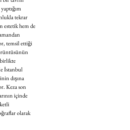
 yaptığım 
nlukla tekrar 
m estetik hem de 
 zamandan 
 temsil ettiği 
̈rüntüsünün 
irlikte 
e İstanbul 
inin dışına 
yor. Keza son 
rının içinde 
etli 
ğraflar olarak 