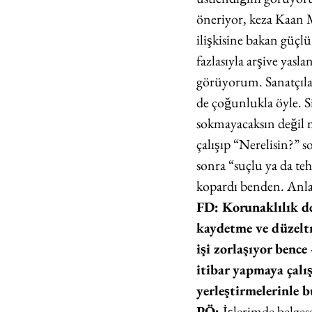
öneriyor, keza Kaan 
ilişkisine bakan güç
fazlasıyla arşive yasla
görüyorum. Sanatçıl
de çoğunlukla öyle. 
sokmayacaksın değil 
çalışıp “Nerelisin?”
sonra “suçlu ya da teh
kopardı benden. Anlatm
FD: Korunaklılık dem
kaydetme ve düzeltme
işi zorlaşıyor bence
itibar yapmaya çalıs
yerleştirmelerinle b
PÖ: 
İşlerimde belge