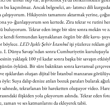
̧in bu kaçınılmaz. Ancak belgeselci, an- latımcı dili kurguda
 çalışıyorum. Hikâyenin tamamını aktarmak yerine, çoğu
ona yo- ğunlaşıyorum son kertede. Zira tekrar ve rutini he
çlü buluyorum. Tekrar eden imge bir süre sonra mekân ve
ece kendi formundan kaynaklanan özgün bir dile kavu- şuyor,
r böylece. 
LED Işıklı Şehir İstanbul 
işi yüzlerce reklam go
tu. I. Dünya Savaşı’ndan sonra Cumhuriyetin kuruluşuyla b
inin yaklaşık 100 yıl kadar sonra başka bir savaşın etkisiyl
̧ünün öyküsü. Bir süre baktıktan sonra kavramsal çerçeves
 ve ışıklardan oluşan dijital bir İstanbul manzarası görülü
a öyle: Suya dalıp denize atılan bozuk paraları bularak ağızla
ar sahnede, tekrarlanan bir hareketten oluşuyor video. Harek
 arasındaki ilişkiden yola çıkıyorum aslında. Tekrar eden foto
ere, zaman ve ses katmanlarını da ekleyerek tabii.