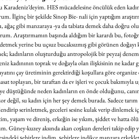
u Karadeniz’deyim. HES mücadelesine öncülük eden kadın
orum. İlginç bir şekilde Sinop Bie- nali için yaptığım araş
 ağaç gibi manzaraya -ya da tabiata demek daha doğru olur- 
rum. Araştırmamın başında aldığım bir karardı bu, fotoğr
ydetmek yerine bu uçsuz bucaksızmış gibi görünen doğayı k
emek; kadınların oluşturduğu antropolojik bir peyzaj denemes
iz kadınının toprak ve doğayla olan ilişkisinin ne kadar gu
yatını çay üretiminin gerektirdiği koşullara göre organize
 hasat toplayan, bir taraftan da ev işleri ve çocuk bakımıyla u
ye düştüğünde neden kadınların en önde olduğunu, canını
zor değil, su kadın için her şey demek burada. Sadece tarım ic
ndirip serinletmek, geceleri sesine kulak verip dinlemek iç
im, yaşam ve direniş, erkeğin ise yıkım, şiddet ve hatta ölu
düm. Güney-kuzey aksında akan coşkun dereleri takip edip y
sindeki şehirlere indim, şehirlere indikçe manzara erkekles