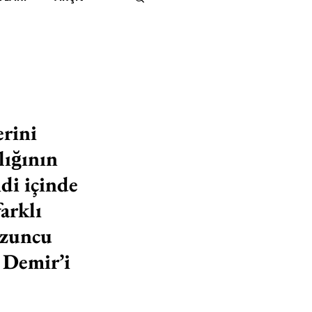
IMITED KIDS
KİTAP
ER
500K
rini 
ığının 
 UNLIMITED
di içinde 
arklı 
uzuncu 
t Demir’i 