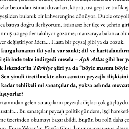
zlar betondan istinat duvarları, köprü, üst geçit ve trafik ış
 yeşilden bulanık bir kahverengine dönüyor. Duble otoyoll
batıya doğru ilerliyorum, istisnasız her ilçe ve şehrin giris
adanmış üstgeçitler takılıyor gözüme; manzaraya bakınca ölu
r değiştiriyor âdeta... Hasta bir peyzaj gibi ya da bozuk. 
 kurgulamanın iki yolu var sanki; dil ve haritalandır
şiirinde teke indirgedi mesela –
Açık Atlas 
gibi her y
̈k İskender’in 
Türkiye 
şiiri ya da “böyle masum böy
 Sen şimdi üretilmekte olan sanatın peyzajla ilişkisini
 kadar tehlikeli mi sanatçılar da, yoksa aslında mevcut
ışıyorlar? 
rtamından gelen sanatçıların peyzajla ilişkisi çok güçlüydu
stafa... Bu sanatçılar peyzajı politik gündem, işçi hareketl
lme üzerinden okumayı başarabildi. Bugün bu rolü daha c
orum. Emre Yeksan’ın 
Körfez 
filmi, İzmir manzarasına alternat