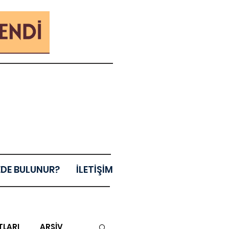
EDE BULUNUR?
İLETİŞİM
TLARI
ARŞİV