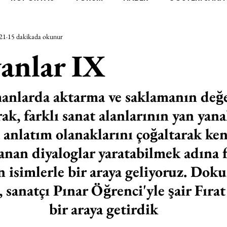
21
15 dakikada okunur
RAŞTIRMA
BİENAL
TASARIM
ÇALIŞMA
UNL
anlar IX
SİZLER
YEL TOZ PORTRELER
ON SORULUK SOHBETL
anlarda aktarma ve saklamanın değe
ak, farklı sanat alanlarının yan yanal
TEBUGÜN
XXY
ODAK: RESİM
KIVRIM
PARIS
 anlatım olanaklarını çoğaltarak ken
nan diyaloglar yaratabilmek adına f
SINIRSIZ ZİYARETLER
n isimlerle bir araya geliyoruz. Dok
sanatçı Pınar Öğrenci'yle şair Fıra
bir araya getirdik