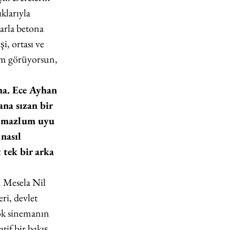
ıklarıyla 
arla betona 
̧i, ortası ve 
̈m görüyorsun, 
ma. Ece Ayhan 
ana sızan bir 
le mazlum uyu 
 nasıl 
 tek bir arka 
̈. Mesela Nil 
eri, devlet 
̧ok sinemanın 
if bir bakış 