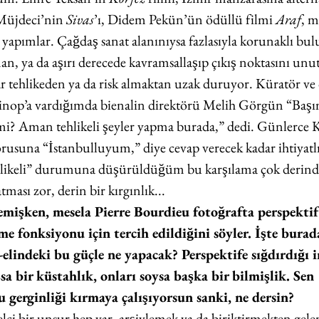
Müjdeci’nin 
Sivas
’ı, Didem Pekün’ün ödüllü filmi 
Araf
, m
lü yapımlar. Çağdaş sanat alanınıysa fazlasıyla korunaklı b
nan, ya da aşırı derecede kavramsallaşıp çıkış noktasını unut
ar tehlikeden ya da risk almaktan uzak duruyor. Küratör ve 
Sinop’a vardığımda bienalin direktörü Melih Görgün “Başı
mi? Aman tehlikeli şeyler yapma burada,” dedi. Günlerce 
 sorusuna “İstanbulluyum,” diye cevap verecek kadar ihtiyat
likeli” durumuna düşürüldüğüm bu karşılama çok derinde
ası zor, derin bir kırgınlık... 
işken, mesela Pierre Bourdieu fotoğrafta perspektifi
 fonksiyonu için tercih edildiğini söyler. İşte burad
 -elindeki bu güçle ne yapacak? Perspektife sığdırdığı 
̧sa bir küstahlık, onları soysa başka bir bilmişlik. Sen 
u gerginliği kırmaya çalışıyorsun sanki, ne dersin? 
selci bir unsur hep var, arşivlemek ya da biriktirmekten gelen