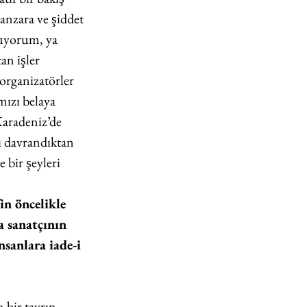
anzara ve şiddet 
uluyorum, ya 
an işler 
organizatörler 
mızı belaya 
Karadeniz’de 
lı davrandıktan 
 bir şeyleri 
n öncelikle 
a sanatçının 
insanlara iade-i 
 bir tavrın 