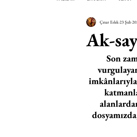
Çınar Eslek
23 Şub 20
EDEBİYAT
SİNEMA
A
Ak-say
MİMARİ
MÜZİK
EGZER
Son zam
vurgulayar
AK-SAYANLAR
#GEÇMİŞ
imkânlarıyla
katmanla
AKS-ENDAZ
TUHAF AÇI
alanlarda
dosyamızda, 