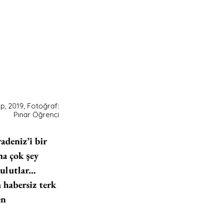
p, 2019, Fotoğraf: 
Pınar Öğrenci 
deniz’i bir 
çok şey 
ulutlar... 
 habersiz terk 
en 