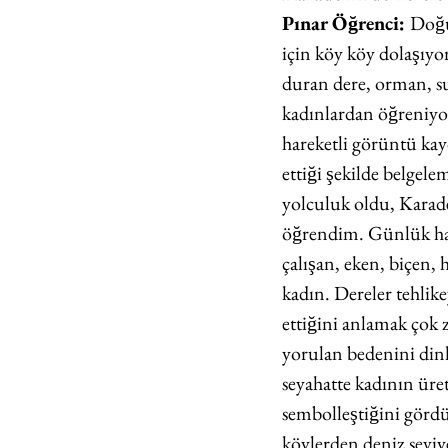
Pınar Öğrenci: 
Doğ
için köy köy dolaşıy
duran dere, orman, su,
kadınlardan öğreniyo
hareketli görüntü ka
ettiği şekilde belgel
yolculuk oldu, Karaden
öğrendim. Günlük ha
çalışan, eken, biçen,
kadın. Dereler tehlike
ettiğini anlamak çok 
yorulan bedenini dinle
seyahatte kadının üret
sembolleştiğini gör
köylerden deniz seviye