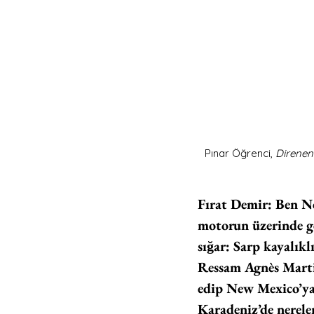
Pınar Öğrenci, 
Direne
Fırat Demir: Ben Ne
motorun üzerinde 
sığar: Sarp kayalıklı
Ressam Agnès Martin
edip New Mexico’ya 
Karadeniz’de nereler