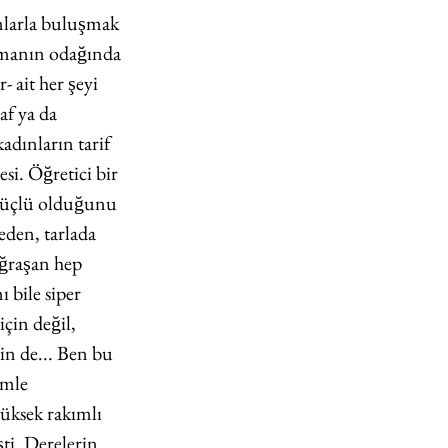
larla buluşmak 
tırmanın odağında 
ait her şeyi 
af ya da 
adınların tarif 
i. Öğretici bir 
̈çlü olduğunu 
 eden, tarlada 
ğraşan hep 
 bile siper 
̧in değil, 
in de... Ben bu 
̈mle 
üksek rakımlı 
̧ti. Derelerin 