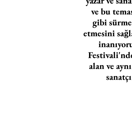
yazar ve sana
ve bu temas 
gibi sürm
etmesini sağl
inanıyoru
Festivali'nd
alan ve ayn
sanatç