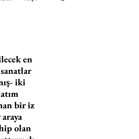
IMITED KIDS
KİTAP
ER
500K
lecek en 
 sanatlar 
 UNLIMITED
ş- iki 
latım 
an bir iz 
 araya 
hip olan 