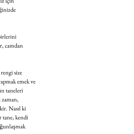
z için 
̆inizde 
irlerini 
ar, camdan 
rengi size 
e yapmak emek ve 
̈n taneleri 
̆ı zaman, 
ir. Nasıl ki 
r tane, kendi 
oğunlaşmak 