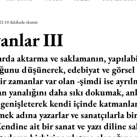
21
10 dakikada okunur
RAŞTIRMA
BİENAL
TASARIM
ÇALIŞMA
UNL
anlar III
SİZLER
YEL TOZ PORTRELER
ON SORULUK SOHBETL
rda aktarma ve saklamanın, yapılabi
uğunu düşünerek, edebiyat ve görsel
TEBUGÜN
XXY
ODAK: RESİM
KIVRIM
PARIS
r zamanlar var olan -şimdi ise ayrılmı
an yanalığını daha sıkı dokumak, an
SINIRSIZ ZİYARETLER
genişleterek kendi içinde katmanlan
ek adına yazarlar ve sanatçılarla bir
endine ait bir sanat ve yazı diline sa