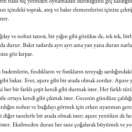
̈llerin nasıl hiç yerinden oynamadan durduğunu geç kaldığını
içindeki toprak, ateş ve bakır elementlerini içinize çektig
ner. 
̆day ve nohut tanesi, bir yığın gibi gözükse de, tek tek, birb
rada durur. Bakır taslarda ayrı ayrı ama yan yana duran narl
ize göz kırpar. 
ademlerin, fındıkların ve fıstıkların tereyağı sarılığındaki 
gibi bakar. Evet, aşure gibi bir arada olmak zordur. Aşur
 her bir farklı çeşit kendi gibi durmak ister. Her farklı türu
e bile ortaya kendi gibi çıkmak ister. Gecenin gündüze çaldıg
ırdığın nohut ve buğdayı görmek için erken uyanman gerek
i diğer tanelerle bir arada olmak ister; aşure yenirken de he
ı ister. Eksilmeden duran her tane çoğalarak büyümek ve y