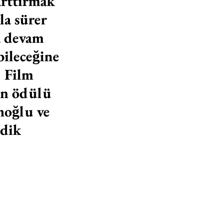
 arttırmak 
a sürer 
a devam 
ileceğine 
l Film 
 ödülü 
oğlu ve 
rdik 