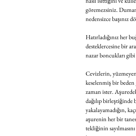
nasıl ısıttığını ve ku
göremezsiniz. Dumanın 
nedensizce başınız dö
Hatırladığınız her bug
desteklercesine bir a
nazar boncukları gibi s
Cevizlerin, yüzmeyen b
keselenmiş bir beden 
zaman ister. Aşuredeki
dağılıp birleştiğind
yakalayamadığın, kaç
aşurenin her bir tanes
tekliğinin sayılmasın