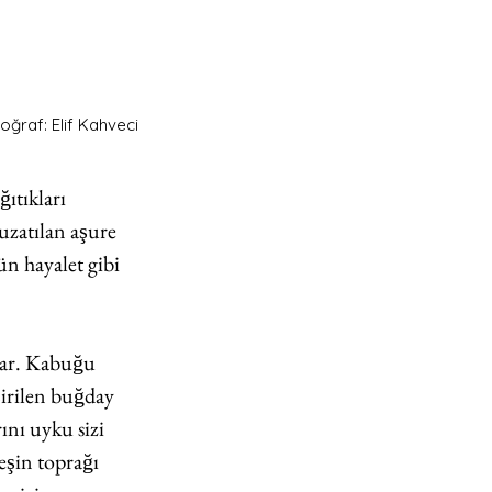
oğraf: Elif Kahveci
̆ıtıkları 
 uzatılan aşure 
ün hayalet gibi 
lar. Kabuğu 
̧irilen buğday 
rını uyku sizi 
şin toprağı 