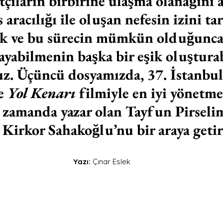
tçıların birbirine ulaşma olanağını
aracılığı ile oluşan nefesin izini tarl
ek ve bu sürecin mümkün olduğunc
ayabilmenin başka bir eşik oluşturab
z. Üçüncü dosyamızda, 37. İstanbu
e 
Yol Kenarı 
filmiyle en iyi yönetmen
ı zamanda yazar olan Tayfun Pirselim
ı Kirkor Sahakoğlu’nu bir araya geti
Yazı:
 Çınar Eslek