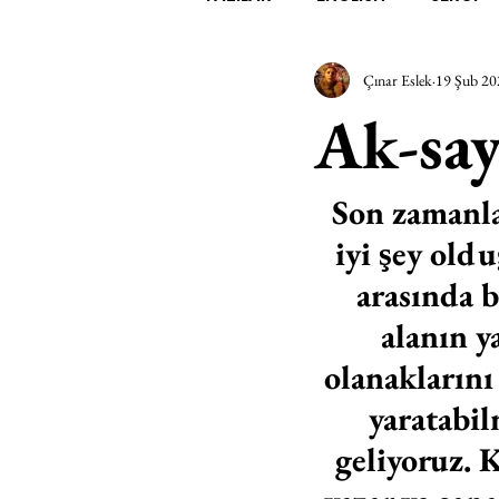
Çınar Eslek
19 Şub 20
EDEBİYAT
SİNEMA
A
Ak-say
MİMARİ
MÜZİK
EGZER
Son zamanla
iyi şey old
AK-SAYANLAR
#GEÇMİŞ
arasında bi
alanın y
AKS-ENDAZ
TUHAF AÇI
olanaklarını 
yaratabilm
geliyoruz. K