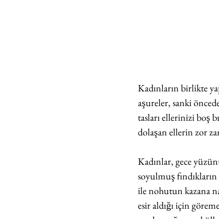
Kadınların birlikte yapt
aşureler, sanki öncede
tasları ellerinizi boş 
dolaşan ellerin zor za
Kadınlar, gece yüzün
soyulmuş fındıkların v
ile nohutun kazana nası
esir aldığı için göre