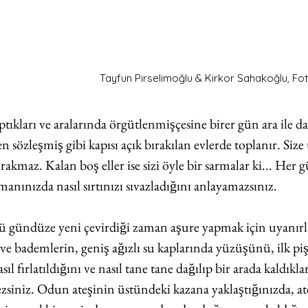
Tayfun Pirselimoğlu & Kirkor Sahakoğlu, Fot
ıkları ve aralarında örgütlenmişçesine birer gün ara ile dag
n sözleşmiş gibi kapısı açık bırakılan evlerde toplanır. Size
bırakmaz. Kalan boş eller ise sizi öyle bir sarmalar ki... Her g
manınızda nasıl sırtınızı sıvazladığını anlayamazsınız. 
ü gündüze yeni çevirdiği zaman aşure yapmak için uyanır
e bademlerin, geniş ağızlı su kaplarında yüzüşünü, ilk pis
l fırlatıldığını ve nasıl tane tane dağılıp bir arada kaldıkla
mezsiniz. Odun ateşinin üstündeki kazana yaklaştığınızda, ate