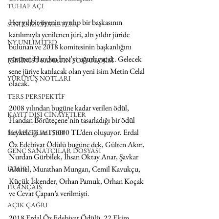
TUHAF AÇI
Her yıl bir üyenin ayrılıp bir başkasının 
SINIRSIZ ZİYARETLER
katılımıyla yenilenen jüri, altı yıldır jüride 
NY UNLIMITED
bulunan ve 2018 komitesinin başkanlığını 
yürüten Handan İnci’yi uğurlayacak. Gelecek 
FEMİNİST SANATIN SOSYOLOJİSİ
sene jüriye katılacak olan yeni isim Metin Celal 
YÜRÜYÜŞ NOTLARI
olacak. 
TERS PERSPEKTİF
2008 yılından bugüne kadar verilen ödül, 
KAYIT DIŞI CİNAYETLER
Handan Börüteçene’nin tasarladığı bir ödül 
heykelciği ve 15.000 TL’den oluşuyor. Erdal 
MAMUT LIMITED
Öz Edebiyat Ödülü bugüne dek, Gülten Akın, 
GENÇ SANATÇILAR DOSYASI
Nurdan Gürbilek, İhsan Oktay Anar, Şavkar 
Altınel, Murathan Mungan, Cemil Kavukçu, 
İZMİR
Küçük İskender, Orhan Pamuk, Orhan Koçak 
FRANÇAIS
ve Cevat Çapan’a verilmişti.
AÇIK ÇAĞRI
2018 Erdal Öz Edebiyat Ödülü, 22 Ekim 