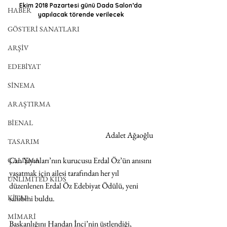
Ekim 2018 Pazartesi günü Dada Salon’da 
HABER
yapılacak törende verilecek
GÖSTERİ SANATLARI
ARŞİV
EDEBİYAT
SİNEMA
ARAŞTIRMA
BİENAL
Adalet Ağaoğlu
TASARIM
Can Yayınları’nın kurucusu Erdal Öz’ün anısını 
ÇALIŞMA
yaşatmak için ailesi tarafından her yıl 
UNLIMITED KIDS
düzenlenen Erdal Öz Edebiyat Ödülü, yeni 
KİTAP
sahibini buldu.
MİMARİ
Başkanlığını Handan İnci’nin üstlendiği, 