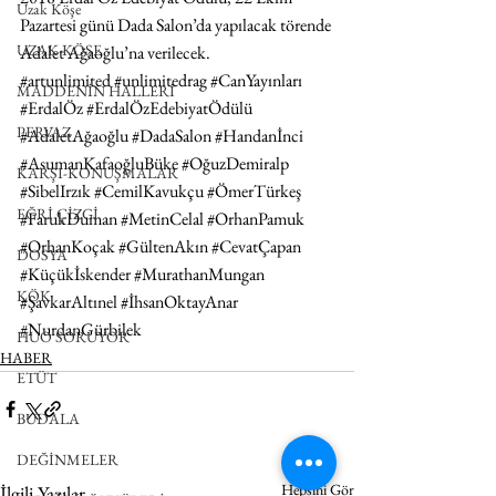
Uzak Köşe
Pazartesi günü Dada Salon’da yapılacak törende 
UZAK KÖŞE
Adalet Ağaoğlu’na verilecek.
#artunlimited
#unlimitedrag
#CanYayınları
MADDENİN HALLERİ
#ErdalÖz
#ErdalÖzEdebiyatÖdülü
PERVAZ
#AdaletAğaoğlu
#DadaSalon
#Handanİnci
#AsumanKafaoğluBüke
#OğuzDemiralp
KARŞI-KONUŞMALAR
#SibelIrzık
#CemilKavukçu
#ÖmerTürkeş
EĞRİ ÇİZGİ
#FarukDuman
#MetinCelal
#OrhanPamuk
#OrhanKoçak
#GültenAkın
#CevatÇapan
DOSYA
#Küçükİskender
#MurathanMungan
KÖK
#ŞavkarAltınel
#İhsanOktayAnar
#NurdanGürbilek
HUO SORUYOR
HABER
ETÜT
BUDALA
DEĞİNMELER
Hepsini Gör
İlgili Yazılar