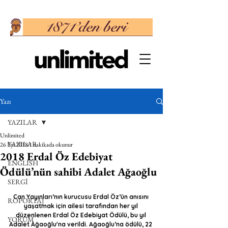
Yazı
YAZILAR
Unlimited
YAZILAR
26 Eyl 2018
1 dakikada okunur
2018 Erdal Öz Edebiyat
ENGLISH
Ödülü’nün sahibi Adalet Ağaoğlu
SERGİ
Can Yayınları’nın kurucusu Erdal Öz’ün anısını 
RÖPORTAJ
yaşatmak için ailesi tarafından her yıl 
düzenlenen Erdal Öz Edebiyat Ödülü, bu yıl 
YORUM
Adalet Ağaoğlu'na verildi. Ağaoğlu’na ödülü, 22 