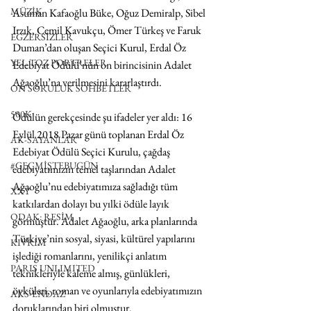
MÜZİK
Asuman Kafaoğlu Büke, Oğuz Demiralp, Sibel 
Irzık, Cemil Kavukçu, Ömer Türkeş ve Faruk 
EGZERSİZLER
Duman’dan oluşan Seçici Kurul, Erdal Öz 
YEL TOZ PORTRELER
Edebiyat Ödülü’nün on birincisinin Adalet 
Ağaoğlu’na verilmesini kararlaştırdı.
ON SORULUK SOHBETLER
500K
Ödülün gerekçesinde şu ifadeler yer aldı: 16 
Eylül 2018 Pazar günü toplanan Erdal Öz 
AK-SAYANLAR
Edebiyat Ödülü Seçici Kurulu, çağdaş 
#GEÇMİŞTEBUGÜN
edebiyatımızın temel taşlarından Adalet 
Ağaoğlu’nu edebiyatımıza sağladığı tüm 
XXY
katkılardan dolayı bu yılki ödüle layık 
ODAK: RESİM
görmüştür. Adalet Ağaoğlu, arka planlarında 
Türkiye’nin sosyal, siyasi, kültürel yapılarını 
KIVRIM
işlediği romanlarını, yenilikçi anlatım 
PARIS UNLIMITED
teknikleriyle kaleme almış, günlükleri, 
öyküleri, roman ve oyunlarıyla edebiyatımızın 
AKS-ENDAZ
doruklarından biri olmuştur.