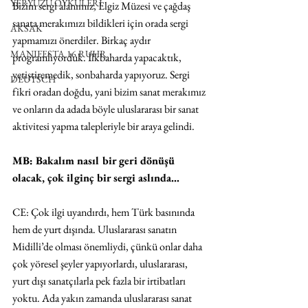
YERYÜZÜ ÖYKÜLERİ
Bizim sergi alanımız, Elgiz Müzesi ve çağdaş 
sanata merakımızı bildikleri için orada sergi 
AKSAK
yapmamızı önerdiler. Birkaç aydır 
MANIFESTA 16 RUHR
programlıyorduk. İlkbaharda yapacaktık, 
yetiştiremedik, sonbaharda yapıyoruz. Sergi 
DEUTSCH
fikri oradan doğdu, yani bizim sanat merakımız 
ve onların da adada böyle uluslararası bir sanat 
aktivitesi yapma talepleriyle bir araya gelindi.
MB: Bakalım nasıl bir geri dönüşü 
olacak, çok ilginç bir sergi aslında…
CE: Çok ilgi uyandırdı, hem Türk basınında 
hem de yurt dışında. Uluslararası sanatın 
Midilli’de olması önemliydi, çünkü onlar daha 
çok yöresel şeyler yapıyorlardı, uluslararası, 
yurt dışı sanatçılarla pek fazla bir irtibatları 
yoktu. Ada yakın zamanda uluslararası sanat 