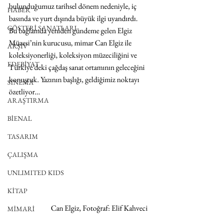
bulunduğumuz tarihsel dönem nedeniyle, iç 
HABER
basında ve yurt dışında büyük ilgi uyandırdı. 
GÖSTERİ SANATLARI
Bu bağlamda yeniden gündeme gelen Elgiz 
Müzesi’nin kurucusu, mimar Can Elgiz ile 
ARŞİV
koleksiyonerliği, koleksiyon müzeciliğini ve 
EDEBİYAT
Türkiye’deki çağdaş sanat ortamının geleceğini 
konuştuk. Yazının başlığı, geldiğimiz noktayı 
SİNEMA
özetliyor…
ARAŞTIRMA
BİENAL
TASARIM
ÇALIŞMA
UNLIMITED KIDS
KİTAP
 Can Elgiz, Fotoğraf: Elif Kahveci
MİMARİ