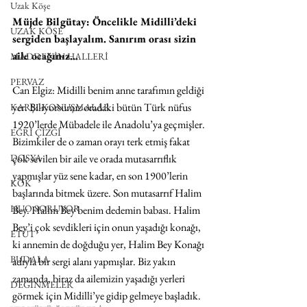
Uzak Köşe
Müjde Bilgütay: Öncelikle Midilli’deki 
UZAK KÖŞE
sergiden başlayalım. Sanırım orası sizin 
aile ocağınız...
MADDENİN HALLERİ
PERVAZ
Can Elgiz: Midilli benim anne tarafımın geldiği 
yer. Biliyorsunuz oradaki bütün Türk nüfus 
KARŞI-KONUŞMALAR
1920’lerde Mübadele ile Anadolu’ya geçmişler. 
EĞRİ ÇİZGİ
Bizimkiler de o zaman orayı terk etmiş fakat 
çok sevilen bir aile ve orada mutasarrıflık 
DOSYA
yapmışlar yüz sene kadar, en son 1900’lerin 
KÖK
başlarında bitmek üzere. Son mutasarrıf Halim 
HUO SORUYOR
Bey. Halim Bey benim dedemin babası. Halim 
Bey’i çok sevdikleri için onun yaşadığı konağı, 
ETÜT
ki annemin de doğduğu yer, Halim Bey Konağı 
BUDALA
adıyla bir sergi alanı yapmışlar. Biz yakın 
zamanda, biraz da ailemizin yaşadığı yerleri 
DEĞİNMELER
görmek için Midilli’ye gidip gelmeye başladık. 