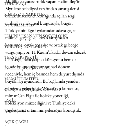
Midilli’de mutasarrıflık yapan Halim Bey’in 
TUHAF AÇI
Mytilene belediyesi tarafından sanat galerisi 
SINIRSIZ ZİYARETLER
olarak düzenlenen konağında açılan sergi 
tarihsel ve mekansal kurgusuyla, bugün 
NY UNLIMITED
Türkiye’nin Ege kıyılarından adaya geçen 
FEMİNİST SANATIN SOSYOLOJİSİ
mülteci gerçeği ve Lozan tartışmaları 
karşısında, ortak geçmişe ve ortak geleceğe 
YÜRÜYÜŞ NOTLARI
vurgu yapıyor. 11 Kasım’a kadar devam edecek 
TERS PERSPEKTİF
olan sergi, hem çarpıcı kürasyonu hem de  
içinde bulunduğumuz tarihsel dönem 
KAYIT DIŞI CİNAYETLER
nedeniyle, hem iç basında hem de yurt dışında 
MAMUT LIMITED
büyük ilgi uyandırdı. Bu bağlamda yeniden 
gündeme gelen Elgiz Müzesi’nin kurucusu, 
GENÇ SANATÇILAR DOSYASI
mimar Can Elgiz ile koleksiyonerliği, 
İZMİR
koleksiyon müzeciliğini ve Türkiye’deki 
çağdaş sanat ortamının geleceğini konuştuk.
FRANÇAIS
AÇIK ÇAĞRI
-