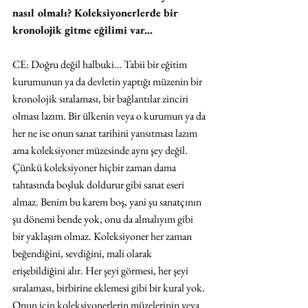
nasıl olmalı? Koleksiyonerlerde bir 
kronolojik gitme eğilimi var…
CE: Doğru değil halbuki… Tabii bir eğitim 
kurumunun ya da devletin yaptığı müzenin bir 
kronolojik sıralaması, bir bağlantılar zinciri 
olması lazım. Bir ülkenin veya o kurumun ya da 
her ne ise onun sanat tarihini yansıtması lazım 
ama koleksiyoner müzesinde aynı şey değil. 
Çünkü koleksiyoner hiçbir zaman dama 
tahtasında boşluk doldurur gibi sanat eseri 
almaz. Benim bu karem boş, yani şu sanatçının 
şu dönemi bende yok, onu da almalıyım gibi 
bir yaklaşım olmaz. Koleksiyoner her zaman 
beğendiğini, sevdiğini, mali olarak 
erişebildiğini alır. Her şeyi görmesi, her şeyi 
sıralaması, birbirine eklemesi gibi bir kural yok. 
Onun için koleksiyonerlerin müzelerinin veya 