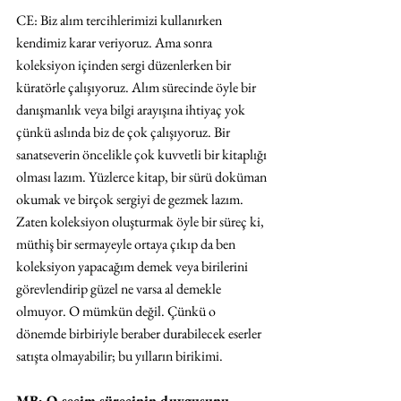
CE: Biz alım tercihlerimizi kullanırken 
kendimiz karar veriyoruz. Ama sonra 
koleksiyon içinden sergi düzenlerken bir 
küratörle çalışıyoruz. Alım sürecinde öyle bir 
danışmanlık veya bilgi arayışına ihtiyaç yok 
çünkü aslında biz de çok çalışıyoruz. Bir 
sanatseverin öncelikle çok kuvvetli bir kitaplığı 
olması lazım. Yüzlerce kitap, bir sürü doküman 
okumak ve birçok sergiyi de gezmek lazım. 
Zaten koleksiyon oluşturmak öyle bir süreç ki, 
müthiş bir sermayeyle ortaya çıkıp da ben 
koleksiyon yapacağım demek veya birilerini 
görevlendirip güzel ne varsa al demekle 
olmuyor. O mümkün değil. Çünkü o 
dönemde birbiriyle beraber durabilecek eserler 
satışta olmayabilir; bu yılların birikimi.
MB: O seçim sürecinin duygusunu 