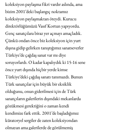
koleksiyon paylaşma fikri vardır aslında, ama 
bizim 2001’deki başlangıç noktamız 
koleksiyon paylaşmaktan öteydi. Kurucu 
direktörlüğümüzü Vasıf Kortun yapıyordu. 
Genç sanatçılara biraz yer açmayı amaçladık. 
Çünkü ondan önce biz koleksiyon için yurt 
dışına gidip gelirken tanıştığımız sanatseverler 
Türkiye’de çağdaş sanat var mı diye 
soruyorlardı. O kadar kapalıydık ki 15-16 sene 
önce yurt dışında hiçbir yerde kimse 
Türkiye’deki çağdaş sanatı tanımazdı. Bunun 
Türk sanatçılar için büyük bir eksiklik 
olduğunu, onun giderilmesi için de Türk 
sanatçıların galerilerin dışındaki mekanlarda 
gözükmesi gerektiğini o zaman kendi 
kendimize fark ettik. 2001’de başladığımız 
küratoryel sergiler de zaten koleksiyondan 
olmayan ama galerilerde de görülmemiş 