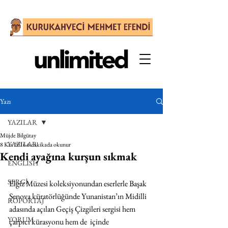
Yazı
YAZILAR
Müjde Bilgütay
YAZILAR
8 Kas 2016
6 dakikada okunur
Kendi ayağına kurşun sıkmak
ENGLISH
SERGİ
Elgiz Müzesi koleksiyonundan eserlerle Başak 
Şenova küratörlüğünde Yunanistan’ın Midilli 
RÖPORTAJ
adasında açılan Geçiş Çizgileri sergisi hem 
YORUM
çarpıcı kürasyonu hem de  içinde 