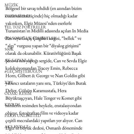
MÜZİK
Bölgesel bir savaş tehdidi (en azından bizim 
ömür süremiz içinde) hiç olmadığı kadar 
EGZERSİZLER
yakınken, Elgiz Müzesi’nden eserlerle 
YEL TOZ PORTRELER
Yunanistan’ın Midilli adasında açılan In Media 
Res veya Geçiş Çizgileri sergisi, “bellek” ve 
ON SORULUK SOHBETLER
“algı” vurgusu yapan bir “diyalog girişimi” 
500K
olarak da okunabilir. Küratörlüğünü Başak 
Şenova’nın yaptığı sergide, Can ve Sevda Elgiz 
AK-SAYANLAR
koleksiyonundan Tracey Emin, Rebecca 
#GEÇMİŞTEBUGÜN
Horn, Gilbert & George ve Nan Goldin gibi 
XXY
yabancı ustaların yanı sıra, Türkiye’den Burak 
Delier, Gülsün Karamustafa, Hera 
ODAK: RESİM
Büyüktaşçıyan, Hale Tenger ve Komet gibi 
KIVRIM
isimlerin resimden heykele, enstalasyondan 
objeye, fotoğraftan film ve videoya kadar 
PARIS UNLIMITED
çeşitli mecralardaki yapıtları yer alıyor. Can 
AKS-ENDAZ
Elgiz’in büyük dedesi, Osmanlı döneminde 