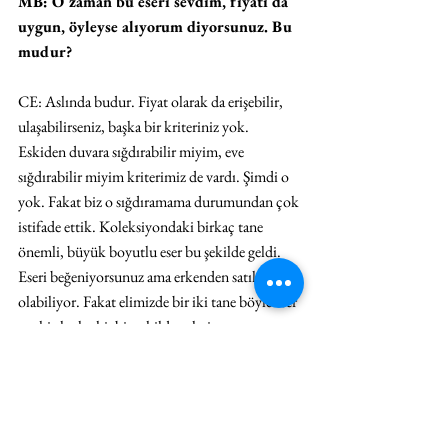
MB: O zaman bu eseri sevdim, fiyatı da 
uygun, öyleyse alıyorum diyorsunuz. Bu 
mudur?
CE: Aslında budur. Fiyat olarak da erişebilir, 
ulaşabilirseniz, başka bir kriteriniz yok. 
Eskiden duvara sığdırabilir miyim, eve 
sığdırabilir miyim kriterimiz de vardı. Şimdi o 
yok. Fakat biz o sığdıramama durumundan çok 
istifade ettik. Koleksiyondaki birkaç tane 
önemli, büyük boyutlu eser bu şekilde geldi. 
Eseri beğeniyorsunuz ama erkenden satılmış 
olabiliyor. Fakat elimizde bir iki tane böyle eser 
var ki alanlar hiçbir şekilde evlerine 
sığdıramadıkları için iade etmek zorunda 
kalmışlar.
MB: İstanbul geçtiğimiz bu 10-15 yıl 