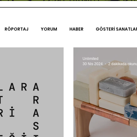
RÖPORTAJ
YORUM
HABER
GÖSTERİ SANATLA
İENAL
TASARIM
ÇALIŞMA
UNLIMITED KIDS
K
Unlimited
30 Nis 2024
2 dakikada okun
TRELER
ON SORULUK SOHBETLER
500K
AK-SAYA
ODAK: RESİM
KIVRIM
PARIS UNLIMITED
AKS-