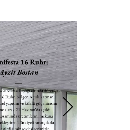
ifesta 16 Ruhr:
Ayzit Bostan
ot a church
başlığı altında düzenlenen
 16 Ruhr, bölgenin çok katmanlı
rel yapısını ve köklü göç mirasını
e alarak 21 Haziran'da açıldı.
apsamında üretimlerini mekâna
ekleştiren Türkiyeli sanatçılarla
eştirdiğimiz söyleşi serimizin