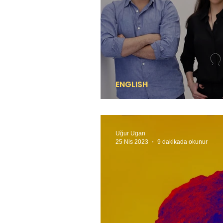
ENGLISH
Both local and intern
Uğur Ugan
25 Nis 2023
9 dakikada okunur