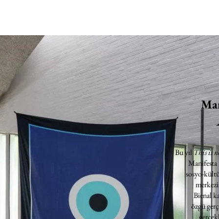
Man
Bu yıl
This is n
Manifesta
sosyo-kültü
merkezin
Bienal k
özgü gerç
gerçekl