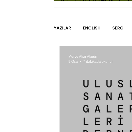
YAZILAR
ENGLISH
SERGİ
SİNEMA
ARAŞTIRMA
B
Merve Akar Akgün
9 Oca
7 dakikada okunur
EGZERSİZLER
YEL TOZ POR
#GEÇMİŞTEBUGÜN
XXY
SINIRSIZ ZİYARETLER