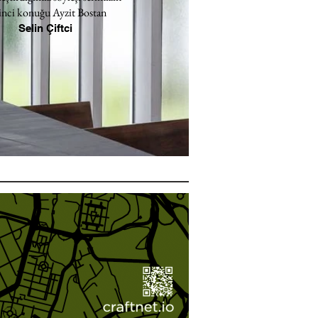
inci konuğu Ayzit Bostan
Selin Çiftci