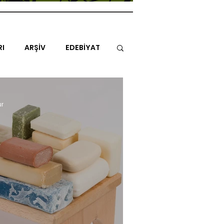
RI
ARŞİV
EDEBİYAT
İTAP
MİMARİ
MÜZİK
ur
NLAR
ENDAZ
TUHAF AÇI