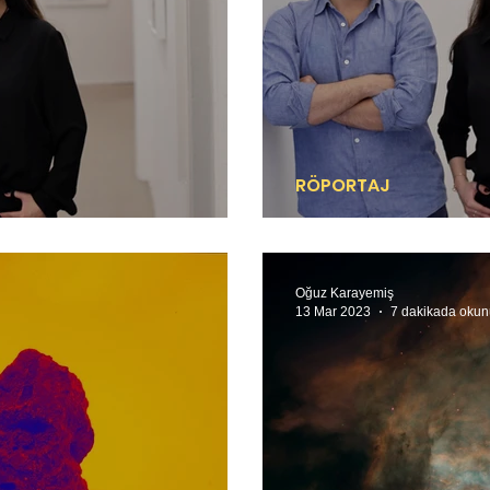
RÖPORTAJ
ational
Hem yerel hem ulu
Oğuz Karayemiş
13 Mar 2023
7 dakikada okun