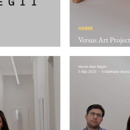
HABER
Versus Art Project
yanışma: USGD sahnede
bir sergi
Merve Akar Akgün
5 Ağu 2023
4 dakikada okunu