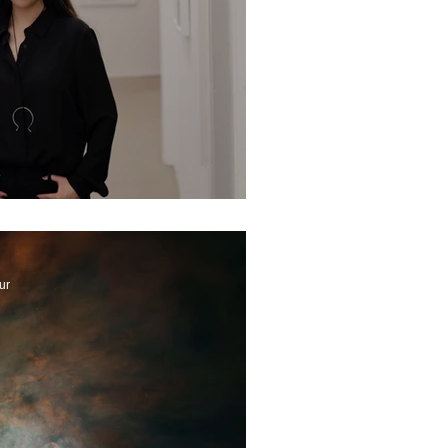
slararası
ur