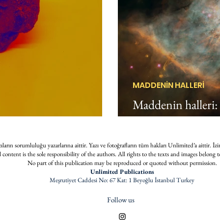
MADDENİN HALLERİ
Maddenin halleri
 yabancı
maddeleri
ların sorumluluğu yazarlarına aittir. Yazı ve fotoğrafların tüm hakları Unlimited’a aittir. İzi
l content is the sole responsibility of the authors. All rights to the texts and images belong
No part of this publication may be reproduced or quoted without permission.
Unlimited Publications
Meşrutiyet Caddesi No: 67 Kat: 1 Beyoğlu İstanbul Turkey
Follow us