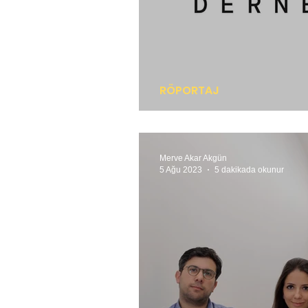
RÖPORTAJ
Birlik, şeffaflık, da
Merve Akar Akgün
5 Ağu 2023
5 dakikada okunur