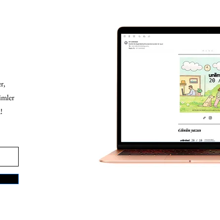
r,
imler
!