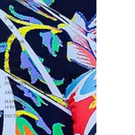
KONUŞMALAR
EĞRİ ÇİZGİ
DOSYA
KÖK
HUO
SORUYOR
ETÜT
BUDALA
DEĞİNMELER
YERYÜZÜ
ÖYKÜLERİ
AKSAK
MANIFESTA
16 RUHR
DEUTSCH