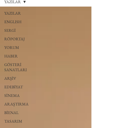
YAZILAR
YAZILAR
ENGLISH
SERGİ
RÖPORTAJ
YORUM
HABER
GÖSTERİ
SANATLARI
ARŞİV
EDEBİYAT
SİNEMA
ARAŞTIRMA
BİENAL
TASARIM