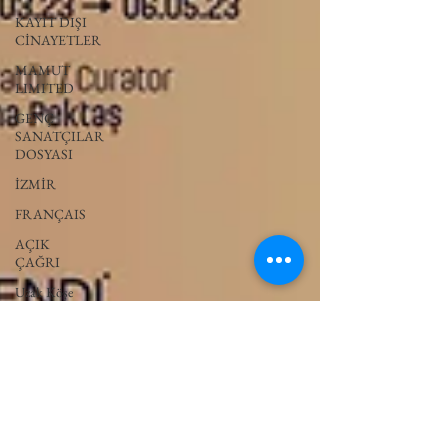
KAYIT DIŞI
CİNAYETLER
MAMUT
LIMITED
GENÇ
SANATÇILAR
DOSYASI
İZMİR
FRANÇAIS
AÇIK
ÇAĞRI
Uzak Köşe
UZAK KÖŞE
MADDENİN
HALLERİ
PERVAZ
KARŞI-