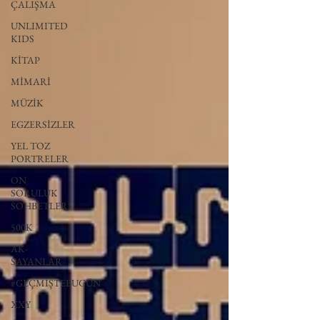
ÇALIŞMA
UNLIMITED
KIDS
KİTAP
MİMARİ
MÜZİK
EGZERSİZLER
YEL TOZ
PORTRELER
ON
SORULUK
SOHBETLER
500K
AK-
SAYANLAR
#GEÇMİŞTEBUGÜN
XXY