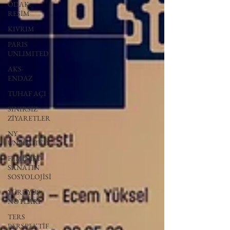
ODAK:
RESİM
KIVRIM
PARIS
UNLIMITED
AKS-
ENDAZ
TUHAF AÇI
SINIRSIZ
ZİYARETLER
NY
UNLIMITED
FEMİNİST
SANATIN
SOSYOLOJİSİ
YÜRÜYÜŞ
NOTLARI
TERS
PERSPEKTİF