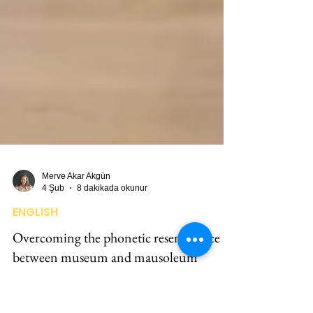
Merve Akar Akgün
4 Şub
8 dakikada okunur
ENGLISH
Overcoming the phonetic resemblance
between museum and mausoleum