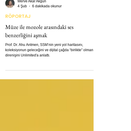
Merve Akar Akgün
4 Şub
6 dakikada okunur
RÖPORTAJ
Müze ile mozole arasındaki ses
benzerliğini aşmak
Prof. Dr. Ahu Antmen, SSM’nin yeni yol haritasını,
koleksiyonun geleceğini ve dijital çağda “birlikte” olmanın
direnişini Unlimited'a anlattı.