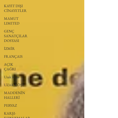
KAYIT DIŞI
CİNAYETLER
MAMUT
LIMITED
GENÇ
SANATÇILAR
DOSYASI
İZMİR
FRANÇAIS
AÇIK
ÇAĞRI
Uzak Köşe
UZAK KÖŞE
MADDENİN
HALLERİ
PERVAZ
KARŞI-