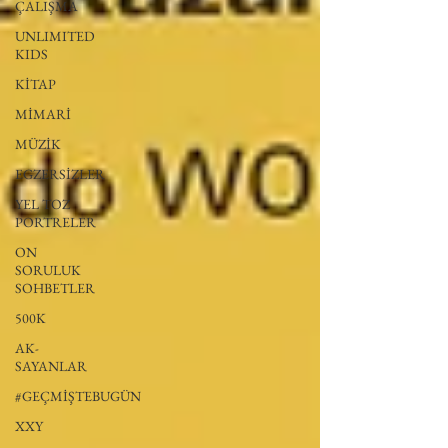
ÇALIŞMA
UNLIMITED
KIDS
KİTAP
MİMARİ
MÜZİK
EGZERSİZLER
YEL TOZ
PORTRELER
ON
SORULUK
SOHBETLER
500K
AK-
SAYANLAR
#GEÇMİŞTEBUGÜN
XXY