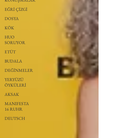
KONUŞMALAR
EĞRİ ÇİZGİ
DOSYA
KÖK
HUO
SORUYOR
ETÜT
BUDALA
DEĞİNMELER
YERYÜZÜ
ÖYKÜLERİ
AKSAK
MANIFESTA
16 RUHR
DEUTSCH