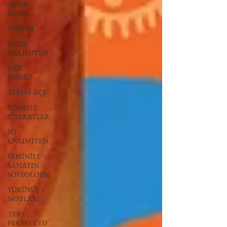
ODAK:
RESİM
KIVRIM
PARIS
UNLIMITED
AKS-
ENDAZ
TUHAF AÇI
SINIRSIZ
ZİYARETLER
NY
UNLIMITED
FEMİNİST
SANATIN
SOSYOLOJİSİ
YÜRÜYÜŞ
NOTLARI
TERS
PERSPEKTİF