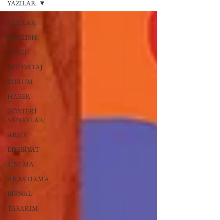
YAZILAR
YAZILAR
ENGLISH
SERGİ
RÖPORTAJ
YORUM
HABER
GÖSTERİ
SANATLARI
ARŞİV
EDEBİYAT
SİNEMA
ARAŞTIRMA
BİENAL
TASARIM