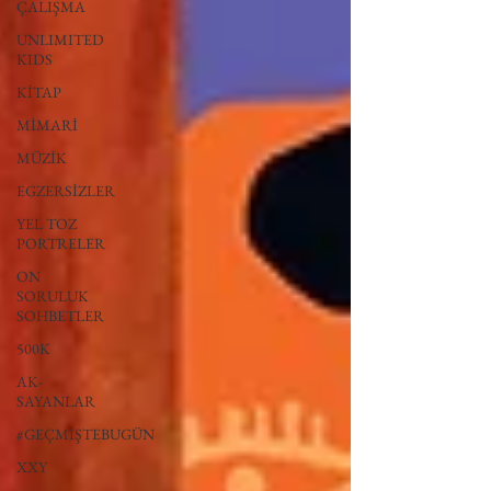
ÇALIŞMA
UNLIMITED
KIDS
KİTAP
MİMARİ
MÜZİK
EGZERSİZLER
YEL TOZ
PORTRELER
ON
SORULUK
SOHBETLER
500K
AK-
SAYANLAR
#GEÇMİŞTEBUGÜN
XXY