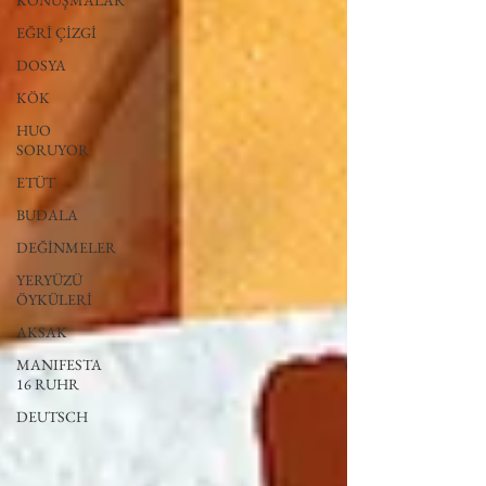
KONUŞMALAR
EĞRİ ÇİZGİ
DOSYA
KÖK
HUO
SORUYOR
ETÜT
BUDALA
DEĞİNMELER
YERYÜZÜ
ÖYKÜLERİ
AKSAK
MANIFESTA
16 RUHR
DEUTSCH