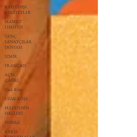
KAYIT DIŞI
CİNAYETLER
MAMUT
LIMITED
GENÇ
SANATÇILAR
DOSYASI
İZMİR
FRANÇAIS
AÇIK
ÇAĞRI
Uzak Köşe
UZAK KÖŞE
MADDENİN
HALLERİ
PERVAZ
KARŞI-