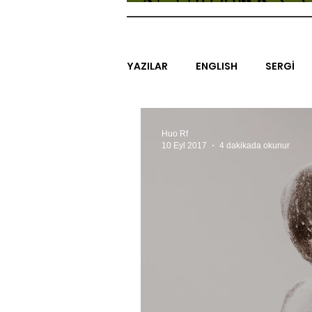
YAZILAR
ENGLISH
SERGİ
SİNEMA
ARAŞTIRMA
B
Huo Rf
10 Eyl 2017
4 dakikada okunur
EGZERSİZLER
YEL TOZ POR
#GEÇMİŞTEBUGÜN
XXY
SINIRSIZ ZİYARETLER