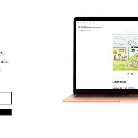
r,
imler
!