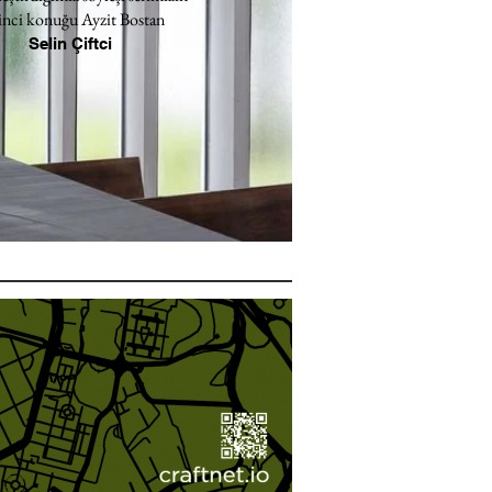
inci konuğu Ayzit Bostan
Selin Çiftci