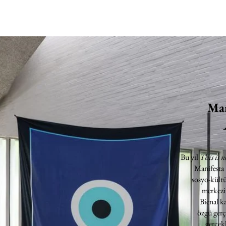
Man
Bu yıl
This is n
Manifesta
sosyo-kültü
merkezin
Bienal k
özgü gerç
gerçekl