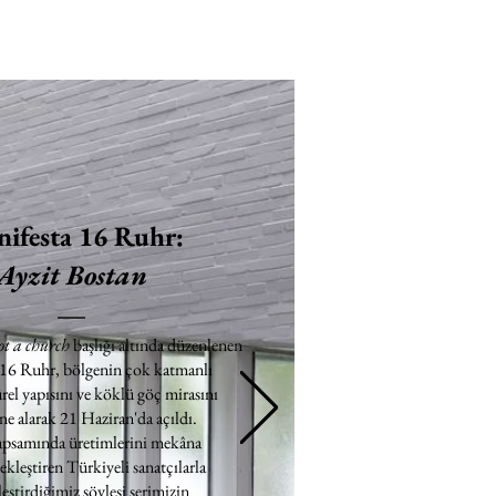
ifesta 16 Ruhr:
Ayzit Bostan
ot a church
başlığı altında düzenlenen
 16 Ruhr, bölgenin çok katmanlı
rel yapısını ve köklü göç mirasını
e alarak 21 Haziran'da açıldı.
apsamında üretimlerini mekâna
ekleştiren Türkiyeli sanatçılarla
eştirdiğimiz söyleşi serimizin