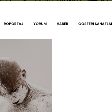
RÖPORTAJ
YORUM
HABER
GÖSTERİ SANATLA
İENAL
TASARIM
ÇALIŞMA
UNLIMITED KIDS
K
TRELER
ON SORULUK SOHBETLER
500K
AK-SAYA
ODAK: RESİM
KIVRIM
PARIS UNLIMITED
AKS-