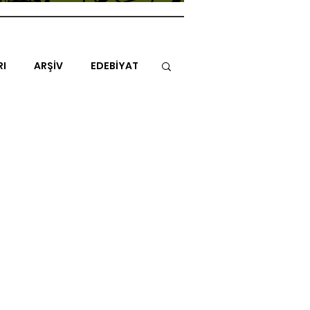
RI
ARŞİV
EDEBİYAT
İTAP
MİMARİ
MÜZİK
NLAR
ENDAZ
TUHAF AÇI