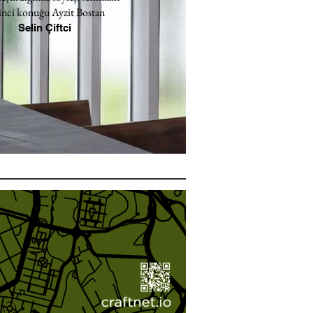
inci konuğu Ayzit Bostan
Selin Çiftci