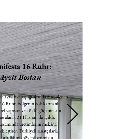
ifesta 16 Ruhr:
Ayzit Bostan
ot a church
başlığı altında düzenlenen
 16 Ruhr, bölgenin çok katmanlı
rel yapısını ve köklü göç mirasını
e alarak 21 Haziran'da açıldı.
apsamında üretimlerini mekâna
ekleştiren Türkiyeli sanatçılarla
eştirdiğimiz söyleşi serimizin