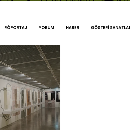
RÖPORTAJ
YORUM
HABER
GÖSTERİ SANATLA
İENAL
TASARIM
ÇALIŞMA
UNLIMITED KIDS
K
TRELER
ON SORULUK SOHBETLER
500K
AK-SAYA
ODAK: RESİM
KIVRIM
PARIS UNLIMITED
AKS-