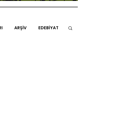
RI
ARŞİV
EDEBİYAT
İTAP
MİMARİ
MÜZİK
NLAR
ENDAZ
TUHAF AÇI