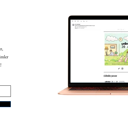
r,
imler
!