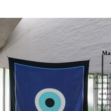
Man
Bu yıl
This is n
Manifesta
sosyo-kültü
merkezin
Bienal k
özgü gerç
gerçekl