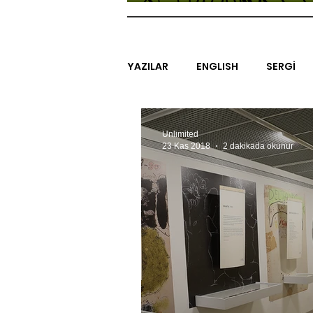
YAZILAR
ENGLISH
SERGİ
SİNEMA
ARAŞTIRMA
B
Unlimited
23 Kas 2018
2 dakikada okunur
EGZERSİZLER
YEL TOZ POR
#GEÇMİŞTEBUGÜN
XXY
SINIRSIZ ZİYARETLER