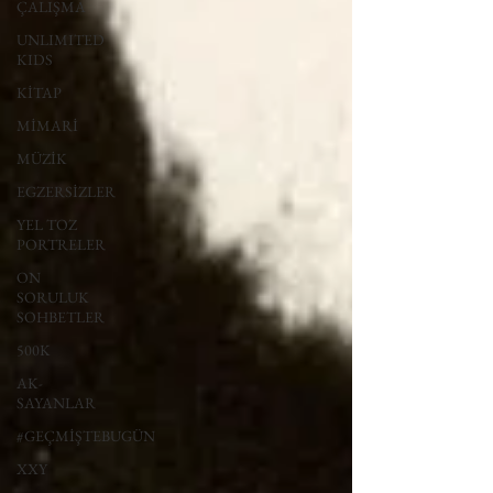
ÇALIŞMA
UNLIMITED
KIDS
KİTAP
MİMARİ
MÜZİK
EGZERSİZLER
YEL TOZ
PORTRELER
ON
SORULUK
SOHBETLER
500K
AK-
SAYANLAR
#GEÇMİŞTEBUGÜN
XXY