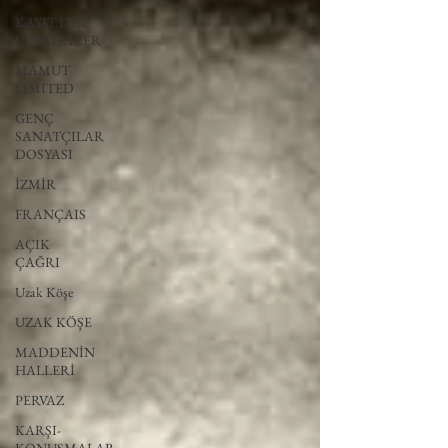
KAYIT DIŞI
CİNAYETLER
MAMUT
LIMITED
GENÇ
SANATÇILAR
DOSYASI
İZMİR
FRANÇAIS
AÇIK
ÇAĞRI
Uzak Köşe
UZAK KÖŞE
MADDENİN
HALLERİ
PERVAZ
KARŞI-