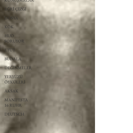
KONUŞMALAR
EĞRİ ÇİZGİ
DOSYA
KÖK
HUO
SORUYOR
ETÜT
BUDALA
DEĞİNMELER
YERYÜZÜ
ÖYKÜLERİ
AKSAK
MANIFESTA
16 RUHR
DEUTSCH