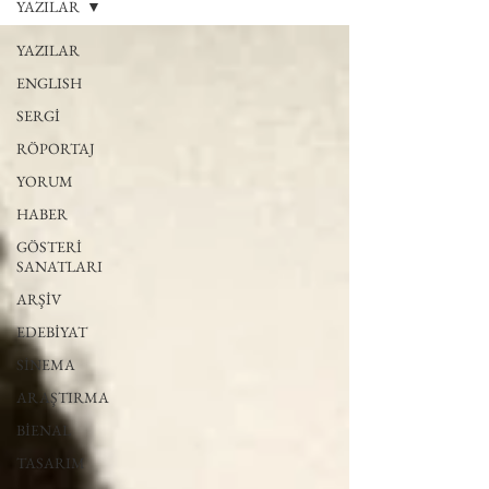
YAZILAR
YAZILAR
ENGLISH
SERGİ
RÖPORTAJ
YORUM
HABER
GÖSTERİ
SANATLARI
ARŞİV
EDEBİYAT
SİNEMA
ARAŞTIRMA
BİENAL
TASARIM