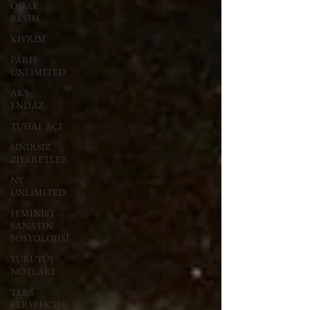
ODAK:
RESİM
KIVRIM
PARIS
UNLIMITED
AKS-
ENDAZ
TUHAF AÇI
SINIRSIZ
ZİYARETLER
NY
UNLIMITED
FEMİNİST
SANATIN
SOSYOLOJİSİ
YÜRÜYÜŞ
NOTLARI
TERS
PERSPEKTİF