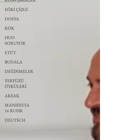
KONUŞMALAR
EĞRİ ÇİZGİ
DOSYA
KÖK
HUO
SORUYOR
ETÜT
BUDALA
DEĞİNMELER
YERYÜZÜ
ÖYKÜLERİ
AKSAK
MANIFESTA
16 RUHR
DEUTSCH