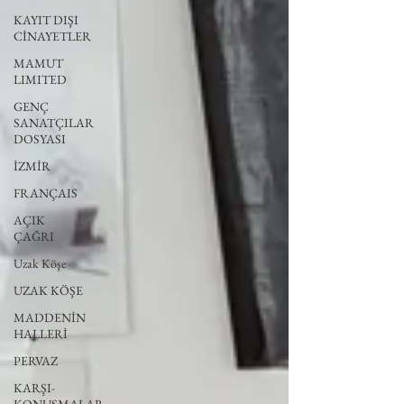
KAYIT DIŞI
CİNAYETLER
MAMUT
LIMITED
GENÇ
SANATÇILAR
DOSYASI
İZMİR
FRANÇAIS
AÇIK
ÇAĞRI
Uzak Köşe
UZAK KÖŞE
MADDENİN
HALLERİ
PERVAZ
KARŞI-