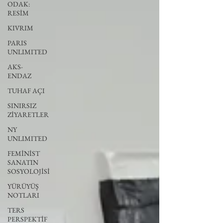
ODAK:
RESİM
KIVRIM
PARIS
UNLIMITED
AKS-
ENDAZ
TUHAF AÇI
SINIRSIZ
ZİYARETLER
NY
UNLIMITED
FEMİNİST
SANATIN
SOSYOLOJİSİ
YÜRÜYÜŞ
NOTLARI
TERS
PERSPEKTİF