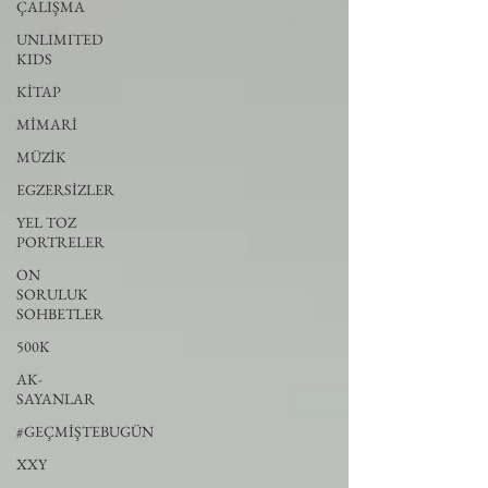
ÇALIŞMA
UNLIMITED
KIDS
KİTAP
MİMARİ
MÜZİK
EGZERSİZLER
YEL TOZ
PORTRELER
ON
SORULUK
SOHBETLER
500K
AK-
SAYANLAR
#GEÇMİŞTEBUGÜN
XXY