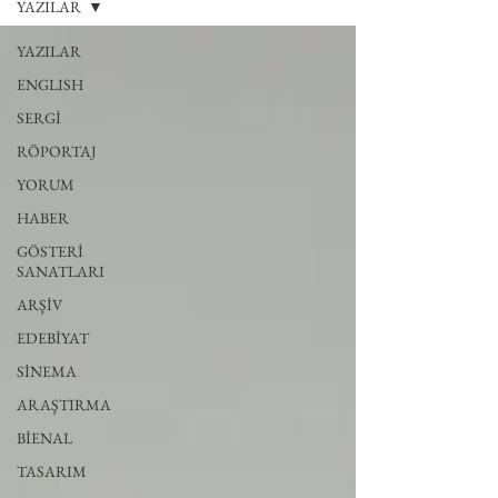
YAZILAR
YAZILAR
ENGLISH
SERGİ
RÖPORTAJ
YORUM
HABER
GÖSTERİ
SANATLARI
ARŞİV
EDEBİYAT
SİNEMA
ARAŞTIRMA
BİENAL
TASARIM