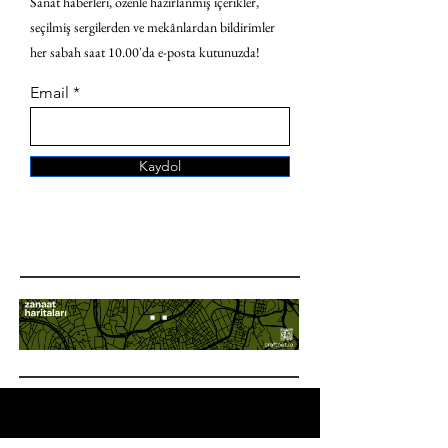
Sanat haberleri, özenle hazırlanmış içerikler,
seçilmiş sergilerden ve mekânlardan bildirimler
her sabah saat 10.00'da e-posta kutunuzda!
Email
Kaydol
ANA SAYFA