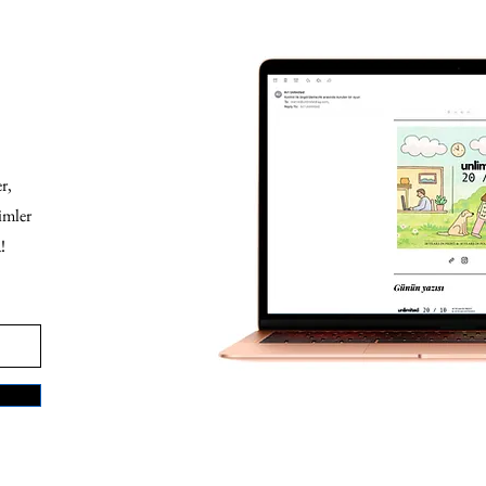
r,
imler
!