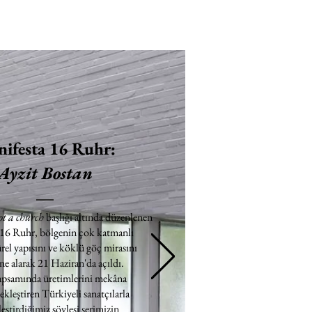
ifesta 16 Ruhr:
Ayzit Bostan
ot a church
başlığı altında düzenlenen
 16 Ruhr, bölgenin çok katmanlı
rel yapısını ve köklü göç mirasını
e alarak 21 Haziran'da açıldı.
apsamında üretimlerini mekâna
ekleştiren Türkiyeli sanatçılarla
eştirdiğimiz söyleşi serimizin