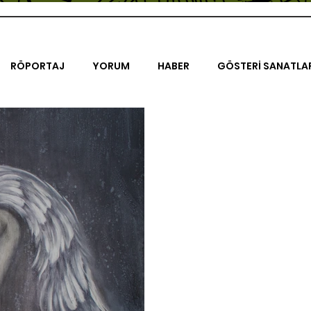
RÖPORTAJ
YORUM
HABER
GÖSTERİ SANATLA
İENAL
TASARIM
ÇALIŞMA
UNLIMITED KIDS
K
TRELER
ON SORULUK SOHBETLER
500K
AK-SAYA
ODAK: RESİM
KIVRIM
PARIS UNLIMITED
AKS-