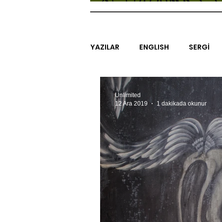
YAZILAR
ENGLISH
SERGİ
SİNEMA
ARAŞTIRMA
B
Unlimited
12 Ara 2019
1 dakikada okunur
EGZERSİZLER
YEL TOZ POR
#GEÇMİŞTEBUGÜN
XXY
SINIRSIZ ZİYARETLER