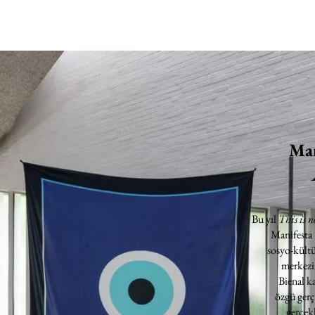
Man
Bu yıl
This is n
Manifesta
sosyo-kültü
merkezin
Bienal k
özgü gerç
gerçekl