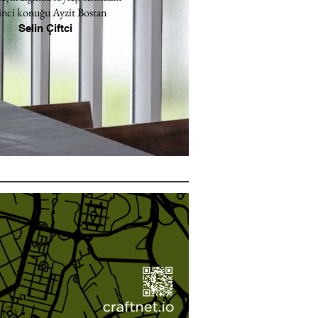
inci konuğu Ayzit Bostan
Selin Çiftci