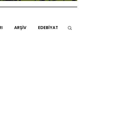
RI
ARŞİV
EDEBİYAT
İTAP
MİMARİ
MÜZİK
NLAR
ENDAZ
TUHAF AÇI