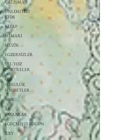
ÇALIŞMA
UNLIMITED
KIDS
KİTAP
MİMARİ
MÜZİK
EGZERSİZLER
YEL TOZ
PORTRELER
ON
SORULUK
SOHBETLER
500K
AK-
SAYANLAR
#GEÇMİŞTEBUGÜN
XXY