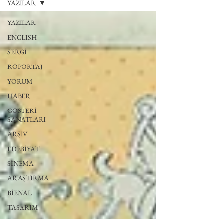
YAZILAR
YAZILAR
ENGLISH
SERGİ
RÖPORTAJ
YORUM
HABER
GÖSTERİ
SANATLARI
ARŞİV
EDEBİYAT
SİNEMA
ARAŞTIRMA
BİENAL
TASARIM