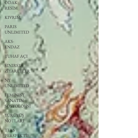
ODAK:
RESİM
KIVRIM
PARIS
UNLIMITED
AKS-
ENDAZ
TUHAF AÇI
SINIRSIZ
ZİYARETLER
NY
UNLIMITED
FEMİNİST
SANATIN
SOSYOLOJİSİ
YÜRÜYÜŞ
NOTLARI
TERS
PERSPEKTİF