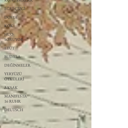
KONUŞMALAR
EĞRİ ÇİZGİ
DOSYA
KÖK
HUO
SORUYOR
ETÜT
BUDALA
DEĞİNMELER
YERYÜZÜ
ÖYKÜLERİ
AKSAK
MANIFESTA
16 RUHR
DEUTSCH