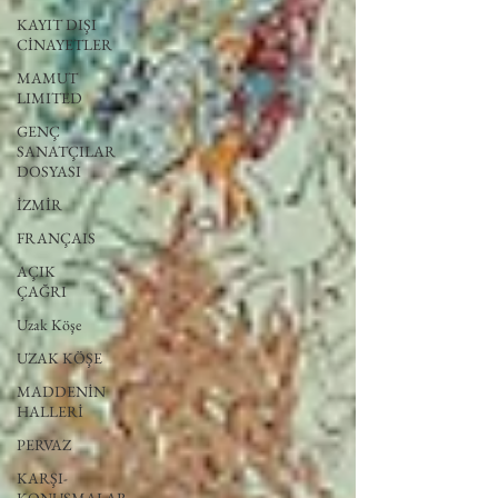
KAYIT DIŞI
CİNAYETLER
MAMUT
LIMITED
GENÇ
SANATÇILAR
DOSYASI
İZMİR
FRANÇAIS
AÇIK
ÇAĞRI
Uzak Köşe
UZAK KÖŞE
MADDENİN
HALLERİ
PERVAZ
KARŞI-