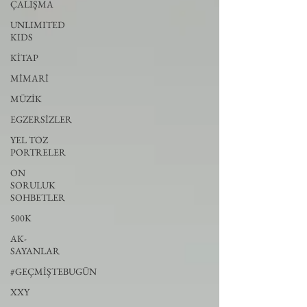
ÇALIŞMA
UNLIMITED
KIDS
KİTAP
MİMARİ
MÜZİK
EGZERSİZLER
YEL TOZ
PORTRELER
ON
SORULUK
SOHBETLER
500K
AK-
SAYANLAR
#GEÇMİŞTEBUGÜN
XXY