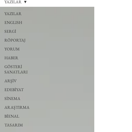
YAZILAR
YAZILAR
ENGLISH
SERGİ
RÖPORTAJ
YORUM
HABER
GÖSTERİ
SANATLARI
ARŞİV
EDEBİYAT
SİNEMA
ARAŞTIRMA
BİENAL
TASARIM