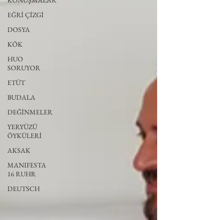
KONUŞMALAR
EĞRİ ÇİZGİ
DOSYA
KÖK
HUO
SORUYOR
ETÜT
BUDALA
DEĞİNMELER
YERYÜZÜ
ÖYKÜLERİ
AKSAK
MANIFESTA
16 RUHR
DEUTSCH