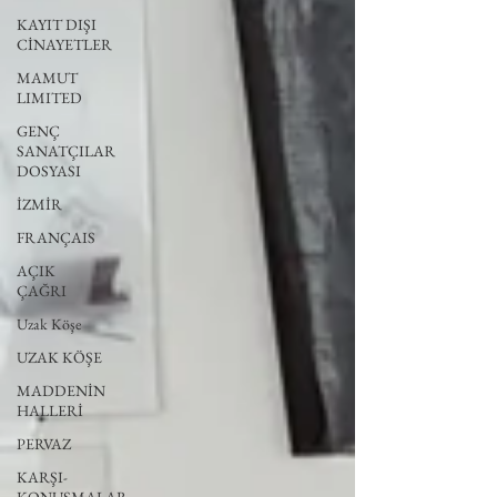
KAYIT DIŞI
CİNAYETLER
MAMUT
LIMITED
GENÇ
SANATÇILAR
DOSYASI
İZMİR
FRANÇAIS
AÇIK
ÇAĞRI
Uzak Köşe
UZAK KÖŞE
MADDENİN
HALLERİ
PERVAZ
KARŞI-