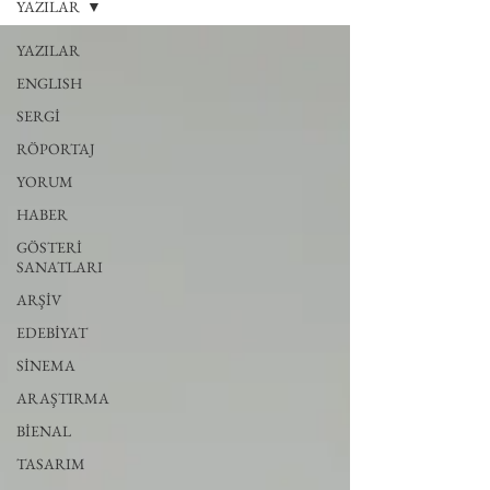
YAZILAR
YAZILAR
ENGLISH
SERGİ
RÖPORTAJ
YORUM
HABER
GÖSTERİ
SANATLARI
ARŞİV
EDEBİYAT
SİNEMA
ARAŞTIRMA
BİENAL
TASARIM