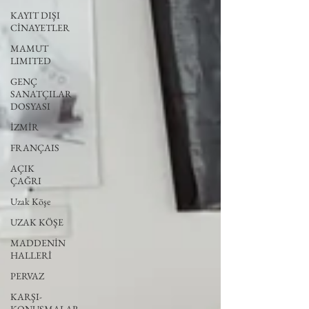
KAYIT DIŞI
CİNAYETLER
MAMUT
LIMITED
GENÇ
SANATÇILAR
DOSYASI
İZMİR
FRANÇAIS
AÇIK
ÇAĞRI
Uzak Köşe
UZAK KÖŞE
MADDENİN
HALLERİ
PERVAZ
KARŞI-