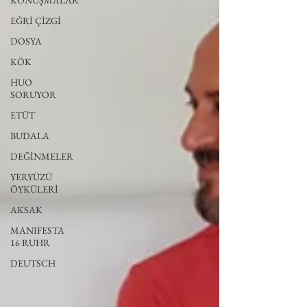
KONUŞMALAR
EĞRİ ÇİZGİ
DOSYA
KÖK
HUO
SORUYOR
ETÜT
BUDALA
DEĞİNMELER
YERYÜZÜ
ÖYKÜLERİ
AKSAK
MANIFESTA
16 RUHR
DEUTSCH