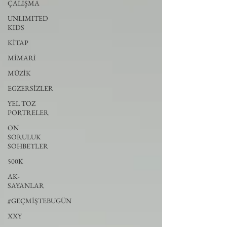
ÇALIŞMA
UNLIMITED
KIDS
KİTAP
MİMARİ
MÜZİK
EGZERSİZLER
YEL TOZ
PORTRELER
ON
SORULUK
SOHBETLER
500K
AK-
SAYANLAR
#GEÇMİŞTEBUGÜN
XXY