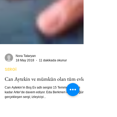
Nora Tataryan
18 May 2018
11 dakikada okunur
SERGİ
Can Aytekin ve mümkün olan tüm evler
Can Aytekin’in Boş Ev adlı sergisi 15 Temmuz 2018’e
kadar Arter’de davem ediyor. Eda Berkmen küratörlüğünde