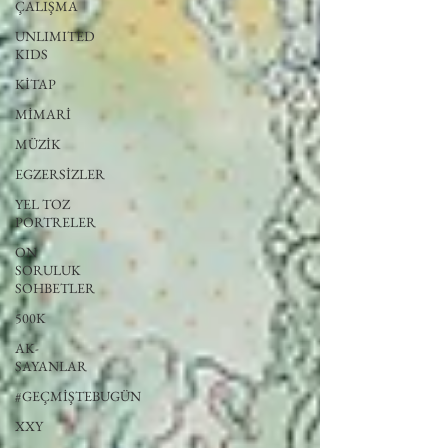
ÇALIŞMA
UNLIMITED
KIDS
KİTAP
MİMARİ
MÜZİK
EGZERSİZLER
YEL TOZ
PORTRELER
ON
SORULUK
SOHBETLER
500K
AK-
SAYANLAR
#GEÇMİŞTEBUGÜN
XXY