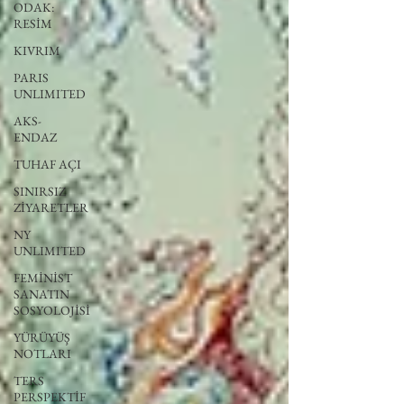
ODAK:
RESİM
KIVRIM
PARIS
UNLIMITED
AKS-
ENDAZ
TUHAF AÇI
SINIRSIZ
ZİYARETLER
NY
UNLIMITED
FEMİNİST
SANATIN
SOSYOLOJİSİ
YÜRÜYÜŞ
NOTLARI
TERS
PERSPEKTİF