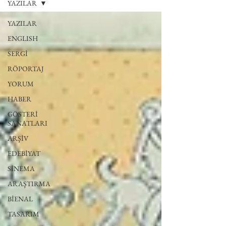
YAZILAR
YAZILAR
ENGLISH
SERGİ
RÖPORTAJ
YORUM
HABER
GÖSTERİ
SANATLARI
ARŞİV
EDEBİYAT
SİNEMA
ARAŞTIRMA
BİENAL
TASARIM