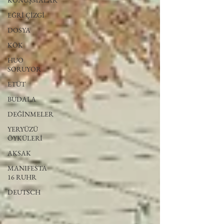
KONUŞMALAR
EĞRİ ÇİZGİ
DOSYA
KÖK
HUO
SORUYOR
ETÜT
BUDALA
DEĞİNMELER
YERYÜZÜ
ÖYKÜLERİ
AKSAK
MANIFESTA
16 RUHR
DEUTSCH