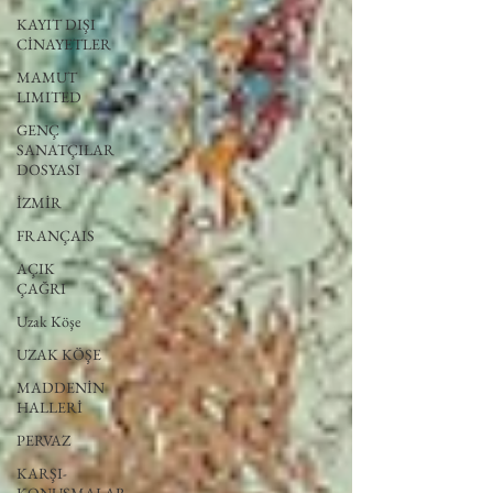
KAYIT DIŞI
CİNAYETLER
MAMUT
LIMITED
GENÇ
SANATÇILAR
DOSYASI
İZMİR
FRANÇAIS
AÇIK
ÇAĞRI
Uzak Köşe
UZAK KÖŞE
MADDENİN
HALLERİ
PERVAZ
KARŞI-