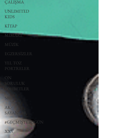
ÇALIŞMA
UNLIMITED
KIDS
KİTAP
MİMARİ
MÜZİK
EGZERSİZLER
YEL TOZ
PORTRELER
ON
SORULUK
SOHBETLER
500K
AK-
SAYANLAR
#GEÇMİŞTEBUGÜN
XXY