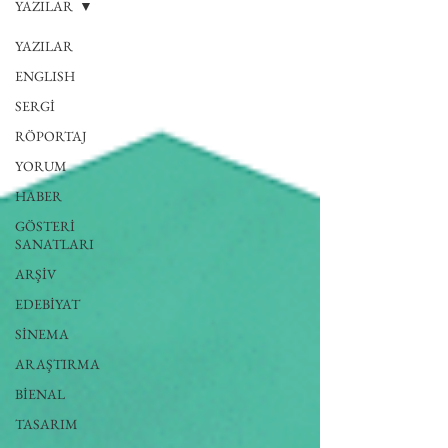
YAZILAR
YAZILAR
ENGLISH
SERGİ
RÖPORTAJ
YORUM
HABER
GÖSTERİ
SANATLARI
ARŞİV
EDEBİYAT
SİNEMA
ARAŞTIRMA
BİENAL
TASARIM