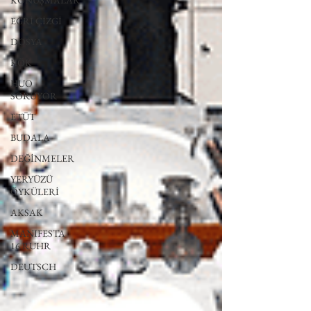
KONUŞMALAR
EĞRİ ÇİZGİ
DOSYA
KÖK
HUO
SORUYOR
ETÜT
BUDALA
DEĞİNMELER
YERYÜZÜ
ÖYKÜLERİ
AKSAK
MANIFESTA
16 RUHR
DEUTSCH