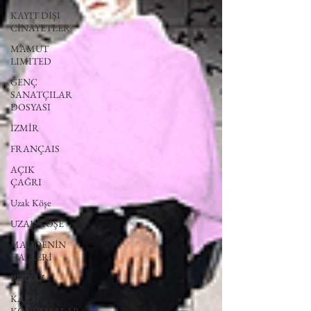
KAYIT DIŞI
CİNAYETLER
MAMUT
LIMITED
GENÇ
SANATÇILAR
DOSYASI
İZMİR
FRANÇAIS
AÇIK
ÇAĞRI
Uzak Köşe
UZAK KÖŞE
MADDENİN
HALLERİ
PERVAZ
KARŞI-