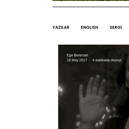
YAZILAR
ENGLISH
SERGİ
SİNEMA
ARAŞTIRMA
B
Ege Berensel
18 May 2017
4 dakikada okunur
EGZERSİZLER
YEL TOZ POR
#GEÇMİŞTEBUGÜN
XXY
SINIRSIZ ZİYARETLER