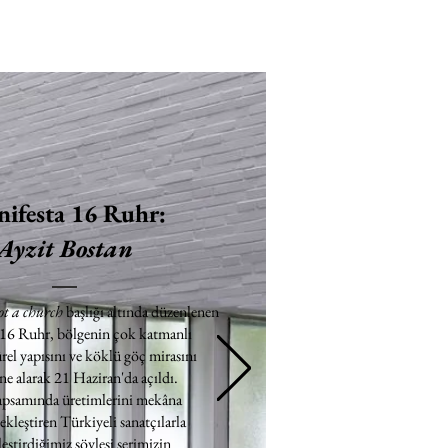
ifesta 16 Ruhr:
Ayzit Bostan
ot a church
başlığı altında düzenlenen
 16 Ruhr, bölgenin çok katmanlı
rel yapısını ve köklü göç mirasını
e alarak 21 Haziran'da açıldı.
apsamında üretimlerini mekâna
ekleştiren Türkiyeli sanatçılarla
eştirdiğimiz söyleşi serimizin