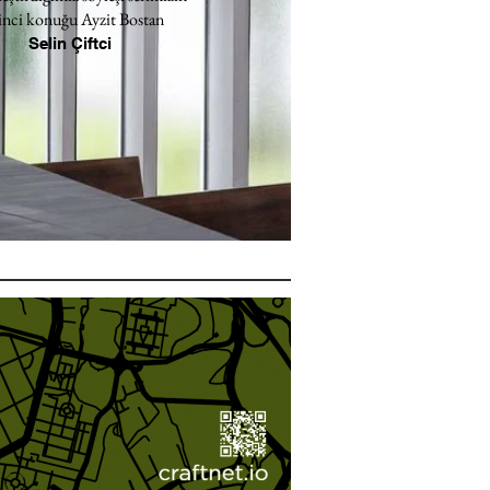
inci konuğu Ayzit Bostan
Selin Çiftci