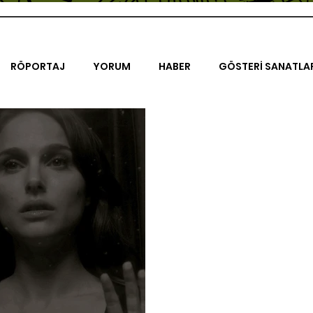
RÖPORTAJ
YORUM
HABER
GÖSTERİ SANATLA
İENAL
TASARIM
ÇALIŞMA
UNLIMITED KIDS
K
TRELER
ON SORULUK SOHBETLER
500K
AK-SAYA
ODAK: RESİM
KIVRIM
PARIS UNLIMITED
AKS-