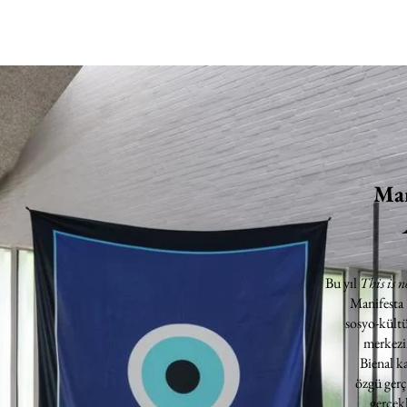
Man
Bu yıl
This is n
Manifesta
sosyo-kültü
merkezin
Bienal k
özgü gerç
gerçekl