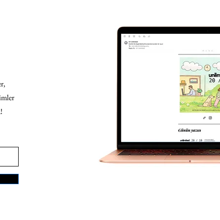
r,
imler
!