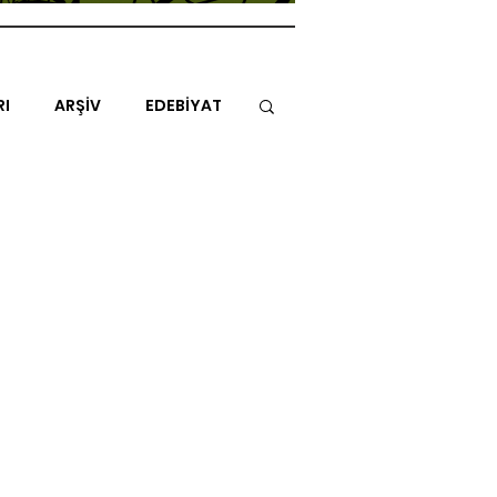
RI
ARŞİV
EDEBİYAT
İTAP
MİMARİ
MÜZİK
NLAR
ENDAZ
TUHAF AÇI