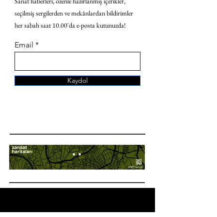
Sanat haberleri, özenle hazırlanmış içerikler,
seçilmiş sergilerden ve mekânlardan bildirimler
her sabah saat 10.00'da e-posta kutunuzda!
Email
Kaydol
ANA SAYFA