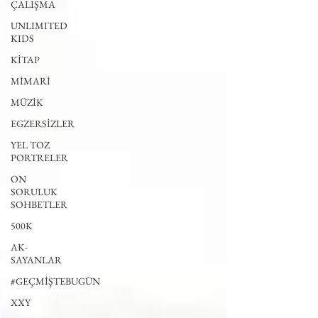
ÇALIŞMA
UNLIMITED
KIDS
KİTAP
MİMARİ
MÜZİK
EGZERSİZLER
YEL TOZ
PORTRELER
ON
SORULUK
SOHBETLER
500K
AK-
SAYANLAR
#GEÇMİŞTEBUGÜN
XXY