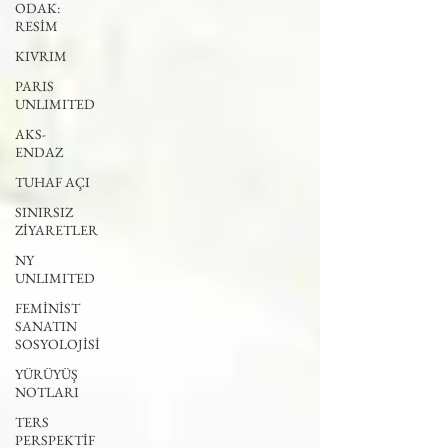
ODAK:
RESİM
KIVRIM
PARIS
UNLIMITED
AKS-
ENDAZ
TUHAF AÇI
SINIRSIZ
ZİYARETLER
NY
UNLIMITED
FEMİNİST
SANATIN
SOSYOLOJİSİ
YÜRÜYÜŞ
NOTLARI
TERS
PERSPEKTİF