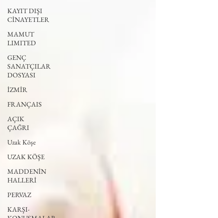
KAYIT DIŞI
CİNAYETLER
MAMUT
LIMITED
GENÇ
SANATÇILAR
DOSYASI
İZMİR
FRANÇAIS
AÇIK
ÇAĞRI
Uzak Köşe
UZAK KÖŞE
MADDENİN
HALLERİ
PERVAZ
KARŞI-