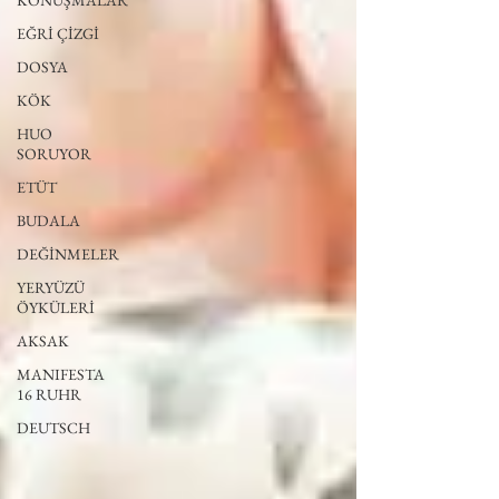
KONUŞMALAR
EĞRİ ÇİZGİ
DOSYA
KÖK
HUO
SORUYOR
ETÜT
BUDALA
DEĞİNMELER
YERYÜZÜ
ÖYKÜLERİ
AKSAK
MANIFESTA
16 RUHR
DEUTSCH