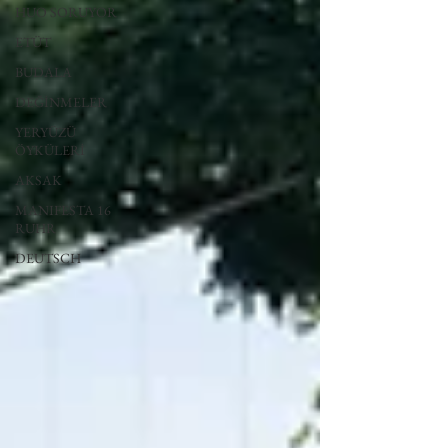
HUO SORUYOR
ETÜT
BUDALA
DEĞİNMELER
YERYÜZÜ
ÖYKÜLERİ
AKSAK
MANIFESTA 16
RUHR
DEUTSCH