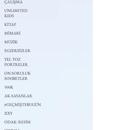
ÇALIŞMA
UNLIMITED
KIDS
KİTAP
MİMARİ
MÜZİK
EGZERSİZLER
YEL TOZ
PORTRELER
ON SORULUK
SOHBETLER
500K
AK-SAYANLAR
#GEÇMİŞTEBUGÜN
XXY
ODAK: RESİM