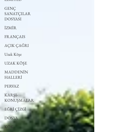
GENÇ
SANATÇILAR
DOSYASI
İZMİR
FRANÇAIS
AÇIK ÇAĞRI
Uzak Köşe
UZAK KÖŞE
MADDENİN
HALLERİ
PERVAZ
KARŞI-
KONUŞMALAR
EĞRİ ÇİZGİ
DOSYA
KÖK