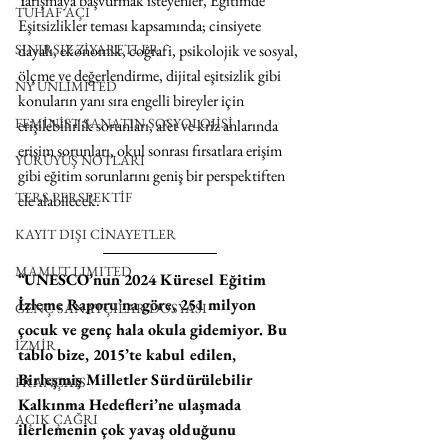
Yarışmaya başvurmak isteyenler, Eğitimde 
TUHAF AÇI
Eşitsizlikler teması kapsamında; cinsiyete 
SINIRSIZ ZİYARETLER
dayalı, ekonomik, coğrafi, psikolojik ve sosyal, 
ölçme ve değerlendirme, dijital eşitsizlik gibi 
NY UNLIMITED
konuların yanı sıra engelli bireyler için 
FEMİNİST SANATIN SOSYOLOJİSİ
erişilebilirlik sorunları, afet ve kriz anlarında 
erişim sorunları, okul sonrası fırsatlara erişim 
YÜRÜYÜŞ NOTLARI
gibi eğitim sorunlarını geniş bir perspektiften 
TERS PERSPEKTİF
ele alabilecek.
KAYIT DIŞI CİNAYETLER
MAMUT LIMITED
“UNESCO’nun 2024 Küresel Eğitim 
İzleme Raporu’na göre, 251 milyon 
GENÇ SANATÇILAR DOSYASI
çocuk ve genç hala okula gidemiyor. Bu 
İZMİR
tablo bize, 2015’te kabul edilen, 
Birleşmiş Milletler Sürdürülebilir 
FRANÇAIS
Kalkınma Hedefleri’ne ulaşmada 
AÇIK ÇAĞRI
ilerlemenin çok yavaş olduğunu 