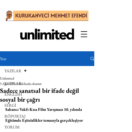
Yazı
YAZILAR
Unlimited
YAZILAR
5 Ağu 2025
3 dakikada okunur
Sadece sanatsal bir ifade değil
ENGLISH
sosyal bir çağrı
SERGİ
Sabancı Vakfı Kısa Film Yarışması 10. yılında 
RÖPORTAJ
Eğitimde Eşitsizlikler temasıyla gerçekleşiyor
YORUM