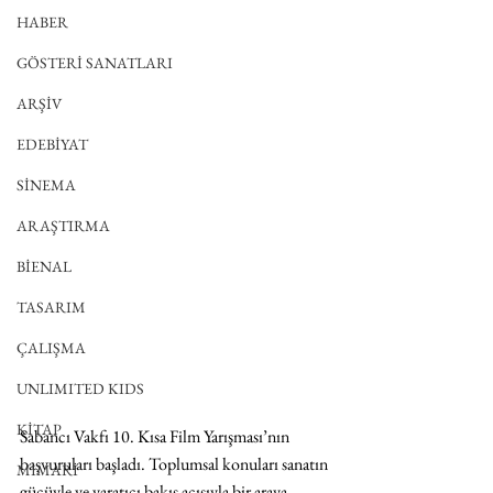
HABER
GÖSTERİ SANATLARI
ARŞİV
EDEBİYAT
SİNEMA
ARAŞTIRMA
BİENAL
TASARIM
ÇALIŞMA
UNLIMITED KIDS
KİTAP
Sabancı Vakfı 10. Kısa Film Yarışması’nın 
başvuruları başladı. Toplumsal konuları sanatın 
MİMARİ
gücüyle ve yaratıcı bakış açısıyla bir araya 