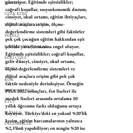
gösteriyor. Eğitimde eşitsizlikler; 
Uzak Köşe
coğrafi koşullar, sosyoekonomik durum, 
UZAK KÖŞE
cinsiyet, okul ortamı, eğitim ihtiyaçları, 
dijital araçlara erişim, ölçme-
MADDENİN HALLERİ
değerlendirme sistemleri gibi faktörler 
PERVAZ
pek çok çocuğun eğitim hakkından eşit 
şekilde yararlanmasına engel oluyor. 
KARŞI-KONUŞMALAR
Eğitimde eşitsizlikler; coğrafi koşullar, 
EĞRİ ÇİZGİ
gelir düzeyi, cinsiyet, okul ortamı, 
DOSYA
ölçme-değerlendirme sistemleri ve 
dijital araçlara erişim gibi pek çok 
KÖK
faktör nedeniyle derinleşiyor. Örneğin 
HUO SORUYOR
PISA 2022 sonuçları, fen liseleri ile 
meslek liseleri arasında ortalama 10 
ETÜT
yıllık öğrenme farkı olduğunu ortaya 
BUDALA
koyuyor. Türkiye’deki en yoksul %20’lik 
kesim, eğitim harcamalarının yalnızca 
DEĞİNMELER
%2,3’ünü yapabiliyor; en zengin %20 ise 