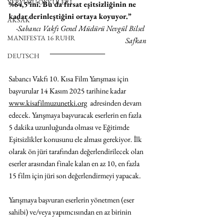
YERYÜZÜ ÖYKÜLERİ
%64,5’ini. Bu da fırsat eşitsizliğinin ne 
kadar derinleştiğini ortaya koyuyor.”
AKSAK
-Sabancı Vakfı Genel Müdürü Nevgül Bilsel 
MANIFESTA 16 RUHR
Safkan
DEUTSCH
Sabancı Vakfı 10. Kısa Film Yarışması için 
başvurular 14 Kasım 2025 tarihine kadar 
www.kisafilmuzunetki.org
  adresinden devam 
edecek. Yarışmaya başvuracak eserlerin en fazla 
5 dakika uzunluğunda olması ve Eğitimde 
Eşitsizlikler konusunu ele alması gerekiyor. İlk 
olarak ön jüri tarafından değerlendirilecek olan 
eserler arasından finale kalan en az 10, en fazla 
15 film için jüri son değerlendirmeyi yapacak.
Yarışmaya başvuran eserlerin yönetmen (eser 
sahibi) ve/veya yapımcısından en az birinin 