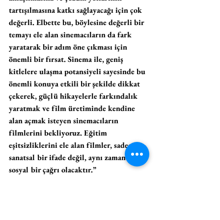
tartışılmasına katkı sağlayacağı için çok 
değerli. Elbette bu, böylesine değerli bir 
temayı ele alan sinemacıların da fark 
yaratarak bir adım öne çıkması için 
önemli bir fırsat. Sinema ile, geniş 
kitlelere ulaşma potansiyeli sayesinde bu 
önemli konuya etkili bir şekilde dikkat 
çekerek, güçlü hikayelerle farkındalık 
yaratmak ve film üretiminde kendine 
alan açmak isteyen sinemacıların 
filmlerini bekliyoruz. Eğitim 
eşitsizliklerini ele alan filmler, sadece 
sanatsal bir ifade değil, aynı zamanda 
sosyal bir çağrı olacaktır.”
-Sabancı Vakfı Kısa Film Yarışması Sanat 
Yönetmeni Zeynep Atakan