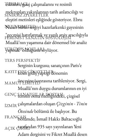
eskizleri, guaj çalışmalarını ve resimli 
TUHAF AÇI
mektupları yakınlarının tarih anlatıcılığı ve 
SINIRSIZ ZİYARETLER
eleştiri metinleri eşliğinde gösteriyor. Ebru 
NY UNLIMITED
Nalan Sülün sergiyi hazırlarkenki gayesinin 
"geçmişi hatırlatmak ve yazılı arşiv aracılığıyla 
FEMİNİST SANATIN SOSYOLOJİSİ
Muallâ’nın yaşamına dair dönemsel bir analiz 
YÜRÜYÜŞ NOTLARI
yapmak" olduğunu söylüyor.
TERS PERSPEKTİF
Serginin kurgusu; sanatçının Paris’e 
KAYIT DIŞI CİNAYETLER
kesin gidiş yaptığı dönemin 
öncesine/sonrasına tarihleniyor. Sergi, 
MAMUT LIMITED
Muallâ’nın duygu durumlarının en iyi 
GENÇ SANATÇILAR DOSYASI
temsili olma özelliğindeki, çizgisel 
çalışmalardan oluşan 
Çizginin - Tinin 
İZMİR
Ötesinde
 bölümü ile başlıyor. Bu 
FRANÇAIS
bölümde; İsmail Hakkı Baltacıoğlu 
tarafından 935 sayı yayınlanan Yeni 
AÇIK ÇAĞRI
Adam dergisini ve Fikret Muallâ desen 