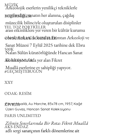
MÜZİK
Arkeolojik eserlerin yenilikçi tekniklerle 
sergilendiği, sanatın her alanına, çağdaş 
EGZERSİZLER
müzecilik bilinciyle oluşturulan disiplinler 
YEL TOZ PORTRELER
arası etkinliklere yer veren bir kültür kurumu 
olarak Ankara'da kurulan Erimtan Arkeoloji ve 
ON SORULUK SOHBETLER
Sanat Müzesi 7 Eylül 2025 tarihine dek Ebru 
500K
Nalan Sülün küratörlüğünde Hancan Sanat 
Koleksiyonu’nda yer alan Fikret 
AK-SAYANLAR
Muallâ eserlerine ev sahipliği yapıyor.
#GEÇMİŞTEBUGÜN
XXY
ODAK: RESİM
Fikret Muallâ, Au Marche, 85x78 cm, 1957, Kağıt 
KIVRIM
Üzeri Guvaş, Hancan Sanat Koleksiyonu
PARIS UNLIMITED
Zihnin Sınırlarında Bir Rota: Fikret Muallâ
AKS-ENDAZ
adlı sergi
 sanatçının farklı dönemlerine ait 