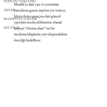
YERYÜZÜ ÖYKÜLERİ
Muallâ’ya dair yazı ve yorumları 
barındıran gazete arşivine yer veriyor. 
AKSAK
İzleyicilerin sanatçıya dair güncel 
MANIFESTA 16 RUHR
yayınları inceleyebilmesine olanak 
DEUTSCH
tanıyan “okuma alanı” ise bir 
inceleme/düşünme yeri oluşturabilme 
önceliği hedefliyor.