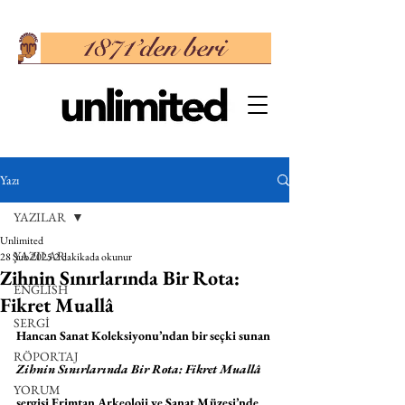
Yazı
YAZILAR
Unlimited
YAZILAR
28 Şub 2025
2 dakikada okunur
Zihnin Sınırlarında Bir Rota:
ENGLISH
Fikret Muallâ
SERGİ
Hancan Sanat Koleksiyonu’ndan bir seçki sunan 
RÖPORTAJ
Zihnin Sınırlarında Bir Rota: Fikret Muallâ
YORUM
sergisi Erimtan Arkeoloji ve Sanat Müzesi’nde 