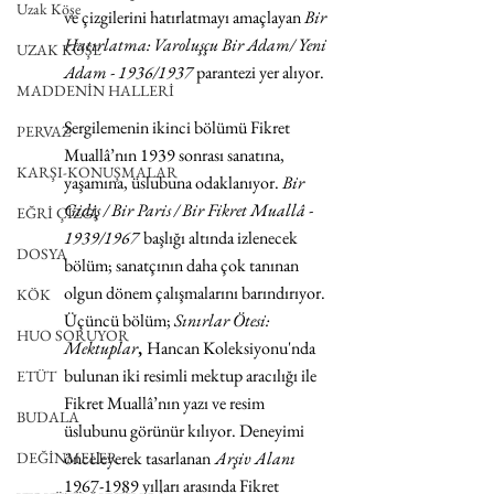
Uzak Köşe
ve çizgilerini hatırlatmayı amaçlayan 
Bir 
Hatırlatma: Varoluşçu Bir Adam/ Yeni 
UZAK KÖŞE
Adam - 1936/1937
 parantezi yer alıyor.
MADDENİN HALLERİ
Sergilemenin ikinci bölümü Fikret 
PERVAZ
Muallâ’nın 1939 sonrası sanatına, 
KARŞI-KONUŞMALAR
yaşamına, üslubuna odaklanıyor. 
Bir 
Gidiş / Bir Paris / Bir Fikret Muallâ - 
EĞRİ ÇİZGİ
1939/1967
başlığı altında izlenecek 
DOSYA
bölüm; sanatçının daha çok tanınan 
olgun dönem çalışmalarını barındırıyor. 
KÖK
Üçüncü bölüm; 
Sınırlar Ötesi: 
HUO SORUYOR
Mektuplar
, 
Hancan Koleksiyonu'nda 
bulunan iki resimli mektup aracılığı ile 
ETÜT
Fikret Muallâ’nın yazı ve resim 
BUDALA
üslubunu görünür kılıyor. Deneyimi 
önceleyerek tasarlanan
Arşiv Alanı
DEĞİNMELER
1967-1989 yılları arasında Fikret 