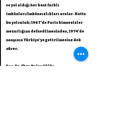
ve yol aldığı her kent farklı 
imkânları/imkânsızlıkları aralar. Hatta 
bu yolculuk; 1967’de Paris kimsesizler 
mezarlığına defnedilmesinden, 1974’de 
naaşının Türkiye’ye getirilmesine dek 
sürer.
Doç. Dr. Ebru Nalan Sülün
İzleyiciyi resimleri incelemeye, metinleri 
okumaya, arşivde gezdirmeye, tartışmaya ve 
yaşamının zorlu dönemeçlerinde, “rotasında” 
Fikret Muallâ’yı daha geniş çerçevede tanımaya 
davet eden sergiye
 atölyelerin ve söyleşilerin 
dahil olduğu kapsamlı bir etkinlik programı da 