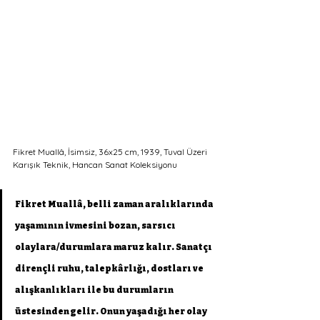
Fikret Muallâ, İsimsiz, 36x25 cm, 1939, Tuval Üzeri 
Karışık Teknik, Hancan Sanat Koleksiyonu
Fikret Muallâ, belli zaman aralıklarında 
yaşamının ivmesini bozan, sarsıcı 
olaylara/durumlara maruz kalır. Sanatçı 
dirençli ruhu, talepkârlığı, dostları ve 
alışkanlıkları ile bu durumların 
üstesinden gelir. Onun yaşadığı her olay 