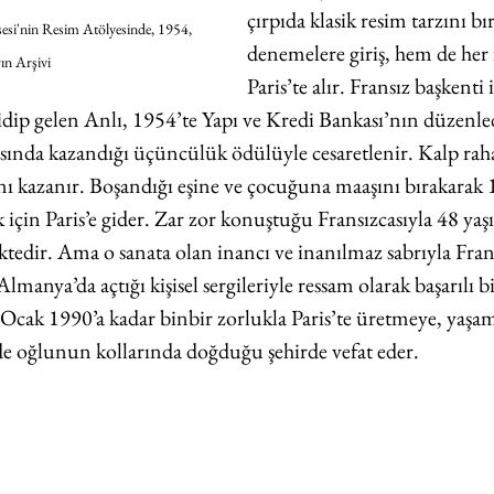
çırpıda klasik resim tarzını bı
esi'nin Resim Atölyesinde, 1954, 
denemelere giriş, hem de her f
ın Arşivi
Paris’te alır. Fransız başkenti 
idip gelen Anlı, 1954’te Yapı ve Kredi Bankası’nın düzenled
ında kazandığı üçüncülük ödülüyle cesaretlenir. Kalp rahat
nı kazanır. Boşandığı eşine ve çocuğuna maaşını bırakarak
 için Paris’e gider. Zar zor konuştuğu Fransızcasıyla 48 yaşı
ktedir. Ama o sanata olan inancı ve inanılmaz sabrıyla Fran
lmanya’da açtığı kişisel sergileriyle ressam olarak başarılı b
8 Ocak 1990’a kadar binbir zorlukla Paris’te üretmeye, yaşa
e oğlunun kollarında doğduğu şehirde vefat eder. 