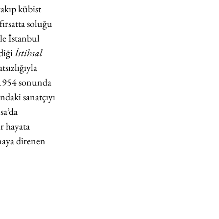
rakıp kübist 
ırsatta soluğu 
ile İstanbul 
iği 
İstihsal 
sızlığıyla 
 1954 sonunda 
ndaki sanatçıyı 
sa’da 
ir hayata 
maya direnen 