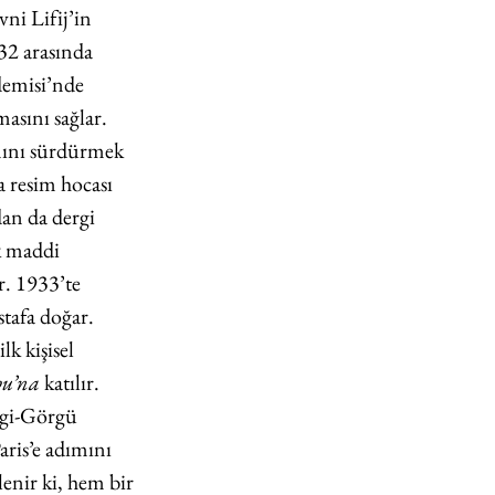
ni Lifij’in 
32 arasında 
emisi’nde 
asını sağlar. 
ını sürdürmek 
 resim hocası 
dan da dergi 
k maddi 
. 1933’te 
tafa doğar. 
k kişisel 
bu’na
 katılır. 
lgi-Görgü 
ris’e adımını 
lenir ki, hem bir 