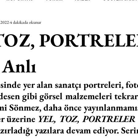
 2022
4 dakikada okunur
RAŞTIRMA
BİENAL
TASARIM
ÇALIŞMA
UNL
 TOZ, PORTRELE
SİZLER
YEL TOZ PORTRELER
ON SORULUK SOHBETL
 Anlı
TEBUGÜN
XXY
ODAK: RESİM
KIVRIM
PARIS
nde yer alan sanatçı portreleri, foto
 desen gibi görsel malzemeleri tekrar
SINIRSIZ ZİYARETLER
mi Sönmez, daha önce yayınlanmamış
r üzerine 
YEL, TOZ, PORTRELER
zırladığı yazılara devam ediyor. Seri