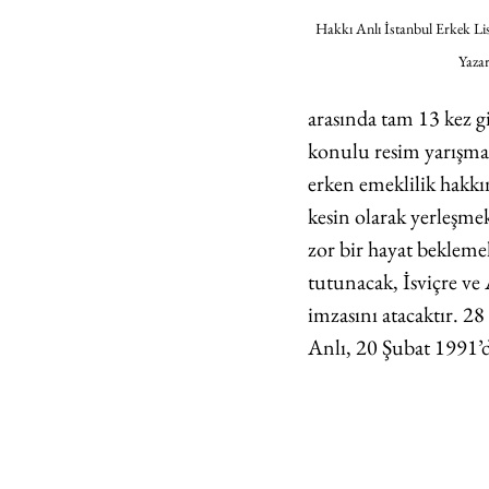
Hakkı Anlı İstanbul Erkek Lis
Yazar
arasında tam 13 kez g
konulu resim yarışmas
erken emeklilik hakkı
kesin olarak yerleşmek
zor bir hayat bekleme
tutunacak, İsviçre ve A
imzasını atacaktır. 2
Anlı, 20 Şubat 1991’d