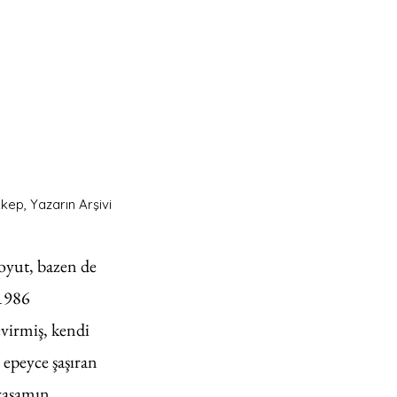
kep, Yazarın Arşivi
oyut, bazen de 
1986 
virmiş, kendi 
epeyce şaşıran 
yaşamın 