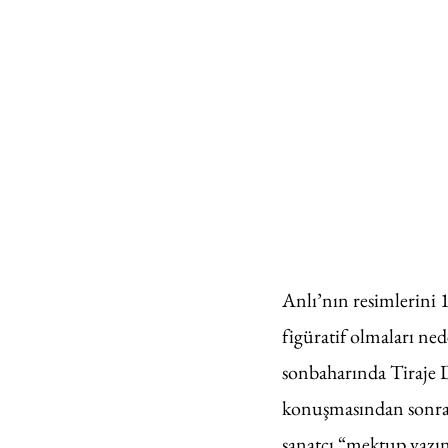
Anlı’nın resimlerini 
figüratif olmaları ne
sonbaharında Tiraje 
konuşmasından sonra t
sanatçı “mektup yazı