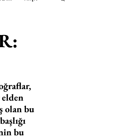
IMITED KIDS
KİTAP
R:
ER
500K
 UNLIMITED
ğraflar, 
 elden 
 olan bu 
 başlığı 
nin bu 