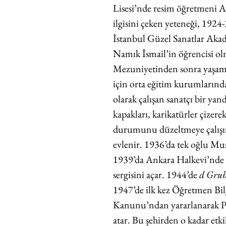
Lisesi’nde resim öğretmeni Av
ilgisini çeken yeteneği, 1924-
İstanbul Güzel Sanatlar Akad
Namık İsmail’in öğrencisi olm
Mezuniyetinden sonra yaşam
için orta eğitim kurumlarında
olarak çalışan sanatçı bir yan
kapakları, karikatürler çizere
durumunu düzeltmeye çalışır
evlenir. 1936’da tek oğlu Mus
1939’da Ankara Halkevi’nde il
sergisini açar. 1944’de 
d Gru
1947’de ilk kez Öğretmen Bi
Kanunu’ndan yararlanarak Pa
atar. Bu şehirden o kadar etki