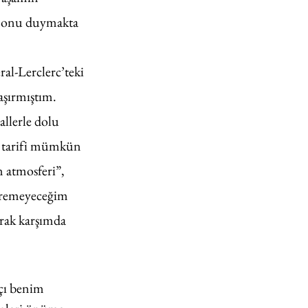
ki onu duymakta 
al-Lerclerc’teki 
aşırmıştım. 
llerle dolu 
e tarifi mümkün 
 atmosferi”, 
öremeyeceğim 
arak karşımda 
çı benim 