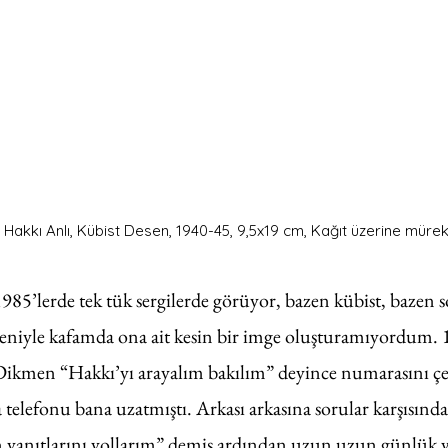
Hakkı Anlı, Kübist Desen, 1940-45, 9,5x19 cm, Kağıt üzerine mürek
1985’lerde tek tük sergilerde görüyor, bazen kübist, bazen s
deniyle kafamda ona ait kesin bir imge oluşturamıyordum. 
Dikmen “Hakkı’yı arayalım bakılım” deyince numarasını çe
elefonu bana uzatmıştı. Arkası arkasına sorular karşısında 
n yanıtlarını yollarım” demiş ardından uzun uzun günlük 