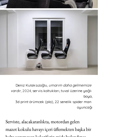
Deniz Kulaksızoğlu, 
umarım daha gelmemize 
vardır
, 2024, 
servis koltukları, tuval üzerine yağlı 
boya,
3d print örümcek (pla), 22 senelik spider man 
oyuncağı
Serviste, alacakaranlıkta, motordan gelen 
mazot kokulu havayı içeri üflemekten başka bir 
halta yaramayan kaloriferin mide bulandırıcı 