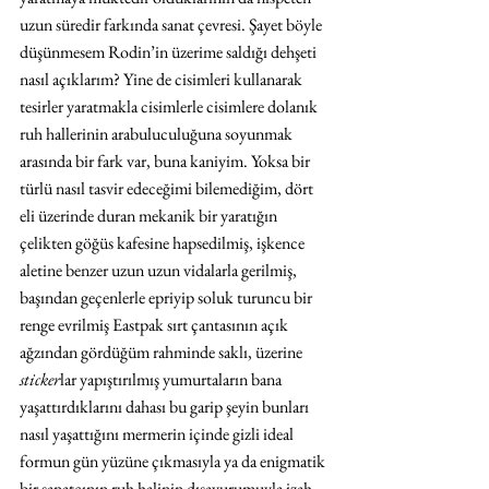
uzun süredir farkında sanat çevresi. Şayet böyle 
düşünmesem Rodin’in üzerime saldığı dehşeti 
nasıl açıklarım? Yine de cisimleri kullanarak 
tesirler yaratmakla cisimlerle cisimlere dolanık 
ruh hallerinin arabuluculuğuna soyunmak 
arasında bir fark var, buna kaniyim. Yoksa bir 
türlü nasıl tasvir edeceğimi bilemediğim, dört 
eli üzerinde duran mekanik bir yaratığın 
çelikten göğüs kafesine hapsedilmiş, işkence 
aletine benzer uzun uzun vidalarla gerilmiş, 
başından geçenlerle epriyip soluk turuncu bir 
renge evrilmiş Eastpak sırt çantasının açık 
ağzından gördüğüm rahminde saklı, üzerine 
sticker
lar yapıştırılmış yumurtaların bana 
yaşattırdıklarını dahası bu garip şeyin bunları 
nasıl yaşattığını mermerin içinde gizli ideal 
formun gün yüzüne çıkmasıyla ya da enigmatik 
bir sanatçının ruh halinin dışavurumuyla izah 