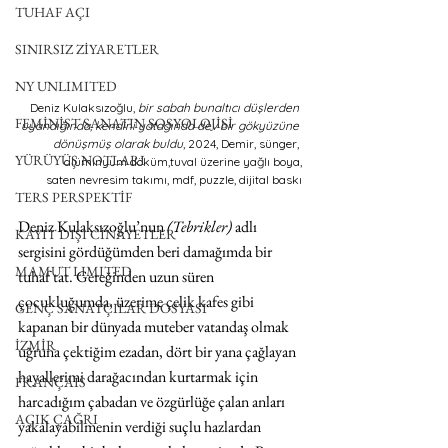
TUHAF AÇI
SINIRSIZ ZİYARETLER
NY UNLIMITED
Deniz Kulaksızoğlu, 
bir sabah bunaltıcı düşlerden 
FEMİNİST SANATIN SOSYOLOJİSİ
uyandığında, kendini yatağında dev bir gökyüzüne 
dönüşmüş olarak buldu
, 2024, Demir, sünger, 
YÜRÜYÜŞ NOTLARI
alüminyum döküm,tuval üzerine yağlı boya,
saten nevresim takımı, mdf, puzzle, dijital baskı
TERS PERSPEKTİF
Deniz Kulaksızoğlu’nun 
(Tebrikler)
 adlı 
KAYIT DIŞI CİNAYETLER
sergisini gördüğümden beri damağımda bir 
MAMUT LIMITED
tuhaf tat. Gereğinden uzun süren 
çocukluğumda, üzerime çelik kafes gibi 
GENÇ SANATÇILAR DOSYASI
kapanan bir dünyada muteber vatandaş olmak 
İZMİR
uğruna çektiğim ezadan, dört bir yana çağlayan 
hayallerimi darağacından kurtarmak için 
FRANÇAIS
harcadığım çabadan ve özgürlüğe çalan anları 
AÇIK ÇAĞRI
yakalayabilmenin verdiği suçlu hazlardan 