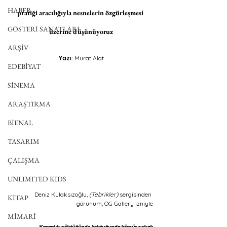
HABER
pratiği aracılığıyla nesnelerin özgürleşmesi 
GÖSTERİ SANATLARI
üzerine düşünüyoruz
ARŞİV
Yazı:
 Murat Alat
EDEBİYAT
SİNEMA
ARAŞTIRMA
BİENAL
TASARIM
ÇALIŞMA
UNLIMITED KIDS
Deniz Kulaksızoğlu, 
(Tebrikler) 
sergisinden 
KİTAP
görünüm, OG Gallery izniyle
MİMARİ
Karanlık çöktüğünde koktuğunda kömür sokak