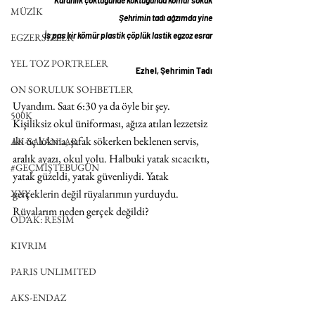
MÜZİK
Şehrimin tadı ağzımda yine
İs pas kir kömür plastik çöplük lastik egzoz esrar
EGZERSİZLER
YEL TOZ PORTRELER
Ezhel, Şehrimin Tadı
ON SORULUK SOHBETLER
Uyandım. Saat 6:30 ya da öyle bir şey. 
500K
Kişiliksiz okul üniforması, ağıza atılan lezzetsiz 
iki üç lokma, şafak sökerken beklenen servis, 
AK-SAYANLAR
aralık ayazı, okul yolu. Halbuki yatak sıcacıktı, 
#GEÇMİŞTEBUGÜN
yatak güzeldi, yatak güvenliydi. Yatak 
gerçeklerin değil rüyalarımın yurduydu. 
XXY
Rüyalarım neden gerçek değildi?
ODAK: RESİM
KIVRIM
PARIS UNLIMITED
AKS-ENDAZ