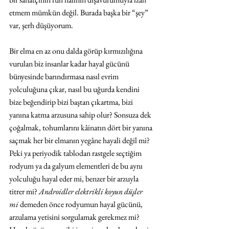
etmem mümkün değil. Burada başka bir “şey” 
var, şerh düşüyorum.
Bir elma en az onu dalda görüp kırmızılığına 
vurulan biz insanlar kadar hayal gücünü 
bünyesinde barındırmasa nasıl evrim 
yolculuğuna çıkar, nasıl bu uğurda kendini 
bize beğendirip bizi baştan çıkartma, bizi 
yanına katma arzusuna sahip olur? Sonsuza dek 
çoğalmak, tohumlarını kâinatın dört bir yanına 
saçmak her bir elmanın yegâne hayali değil mi? 
Peki ya periyodik tablodan rastgele seçtiğim 
rodyum ya da galyum elementleri de bu aynı 
yolculuğu hayal eder mi, benzer bir arzuyla 
titrer mi? 
Androidler elektrikli koyun düşler 
mi
 demeden önce rodyumun hayal gücünü, 
arzulama yetisini sorgulamak gerekmez mi? 