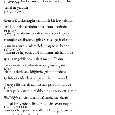
mürekkep bir bulamacın kekremsi tadı. Bu 
Uzak Köşe
tesiri ne yarattı?
UZAK KÖŞE
Deniz Kulaksızoğlu kesinlikle bir heykeltıraş, 
MADDENİN HALLERİ
artık bundan eminim ama onun üzerinde 
PERVAZ
çalıştığı malzemeler salt uzamda yer kaplayan 
cisimlerden ibaret değil. O envai çeşit cismin 
KARŞI-KONUŞMALAR
yanı sıra bu cisimlere dolanmış neşe, keder, 
EĞRİ ÇİZGİ
hüsran ve heyecan gibi bilimum ruh halini de 
şekilden şekile sokmakta mahir. Onun 
DOSYA
eserlerinde fi tarihinden beri 
psuche
 çatısı 
KÖK
altında derleyegeldiğimiz, günümüzde ise 
yekününü derdest edip dört başı mamur bir 
HUO SORUYOR
özneye iliştirerek acımasızca psikolojinin ve 
ETÜT
hatta psikiyatrinin mahkemesine sevk ettiğimiz 
bu “şey”ler, cisimlerin bağrında tam da ait 
BUDALA
oldukları yerde beliriyor. Neyin soyut neyin 
DEĞİNMELER
somut olduğunun muallakta kaldığı, özne ile 