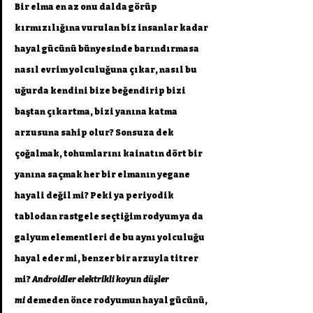
Bir elma en az onu dalda görüp 
kırmızılığına vurulan biz insanlar kadar 
hayal gücünü bünyesinde barındırmasa 
nasıl evrim yolculuğuna çıkar, nasıl bu 
uğurda kendini bize beğendirip bizi 
baştan çıkartma, bizi yanına katma 
arzusuna sahip olur? Sonsuza dek 
çoğalmak, tohumlarını kainatın dört bir 
yanına saçmak her bir elmanın yegane 
hayali değil mi? Peki ya periyodik 
tablodan rastgele seçtiğim rodyum ya da 
galyum elementleri de bu aynı yolculuğu 
hayal eder mi, benzer bir arzuyla titrer 
mi? 
Androidler elektrikli koyun düşler 
mi
 demeden önce rodyumun hayal gücünü, 