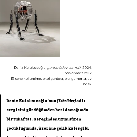
Deniz Kulaksızoğlu, 
yarına ödev var mı?
, 2024, 
paslanmaz çelik,
13 sene kullanılmış okul çantası, pla, yumurta, uv 
baskı
Deniz Kulaksızoğlu’nun 
(Tebrikler)
 adlı 
sergisini gördüğümden beri damağımda 
bir tuhaf tat. Gereğinden uzun süren 
çocukluğumda, üzerime çelik kafes gibi 