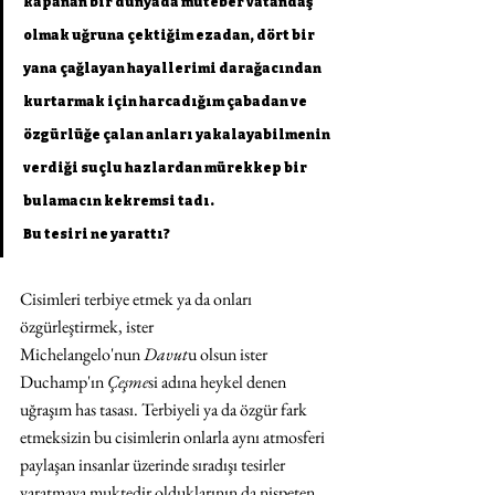
kapanan bir dünyada muteber vatandaş 
olmak uğruna çektiğim ezadan, dört bir 
yana çağlayan hayallerimi darağacından 
kurtarmak için harcadığım çabadan ve 
özgürlüğe çalan anları yakalayabilmenin 
verdiği suçlu hazlardan mürekkep bir 
bulamacın kekremsi tadı. 
Bu tesiri ne yarattı?
Cisimleri terbiye etmek ya da onları 
özgürleştirmek, ister 
Michelangelo'nun
 Davut
u olsun ister 
Duchamp'ın 
Çeşme
si adına heykel denen 
uğraşım has tasası. Terbiyeli ya da özgür fark 
etmeksizin bu cisimlerin onlarla aynı atmosferi 
paylaşan insanlar üzerinde sıradışı tesirler 
yaratmaya muktedir olduklarının da nispeten 