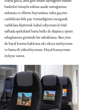
Hayal gücü, arzu gibi insani sayılagelen ruhani 
hasletleri itinayla ruhtan azade tuttuğumuz 
nebatata ve elbette hayvanlara; ruhu geçtim 
canlılıktan bile pay vermediğimiz inorganik 
varlıklara iliştirmek kabul ediyorum ki hâd 
safhada spekülatif hatta belki de düşünce işinin 
erbaplarının gözünde bir sabuklama. Ben yine 
de hayal kurma hakkıma sıkı sıkıya sarılıyorum 
ve hatta eli yükseltiyorum: Hayal kuruyorum 
öyleyse varım.