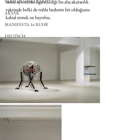
nesne ayrımının ilga edildiği bu alacakaranlık 
YERYÜZÜ ÖYKÜLERİ
vaktinde belki de ruhla bedenin bir olduğunu 
AKSAK
kabul etmek en hayırlısı.
MANIFESTA 16 RUHR
DEUTSCH