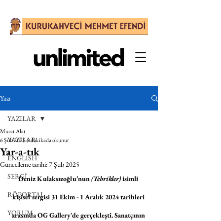
Yazı
YAZILAR
Murat Alat
YAZILAR
6 Şub 2025
5 dakikada okunur
Yar-a-tık
ENGLISH
Güncelleme tarihi:
7 Şub 2025
SERGİ
Deniz Kulaksızoğlu’nun 
(Tebrikler)
 isimli 
RÖPORTAJ
kişisel sergisi 31 Ekim - 1 Aralık 2024 tarihleri 
YORUM
arasında OG Gallery'de gerçekleşti. Sanatçının 