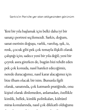
Sarkis’in Paris’te yer alan atölyesinden görünüm
Yeni bir yıla başlamak için belki daha iyi bir 
sanatçı portresi seçilemezdi. Sarkis, doğum, 
sanat eserinin doğuşu, varlık, varoluş, ışık, iz, 
renk, çocuk gibi pek çok temayla ilişkili olarak 
çalıştığı için; sadece yeni bir yıla değil; yeni bir 
çeyrek asıra girerken de, bugün bizi tehdit eden 
pek çok konuda, nasıl hareket edeceğimiz, 
nerede duracağımız, nasıl karar alacağımız için 
bize ilham olacak bir isim. Bununla ilgili 
olarak, sanatında, çok katmanlı pratiğinde, onu 
kişisel olarak dinlemeden, anlamadan, özellikle 
kimlik, bellek, kimlik politikaları, kültürel 
miras konularında, nasıl çok dikkatli olduğunu 