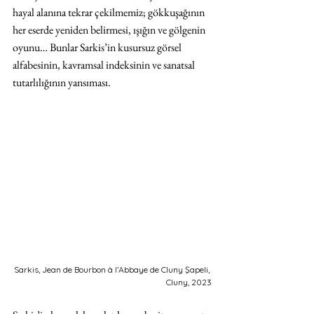
hayal alanına tekrar çekilmemiz; gökkuşağının 
her eserde yeniden belirmesi, ışığın ve gölgenin 
oyunu… Bunlar Sarkis’in kusursuz görsel 
alfabesinin, kavramsal indeksinin ve sanatsal 
tutarlılığının yansıması.
Sarkis, Jean de Bourbon à l’Abbaye de Cluny Şapeli, 
Cluny, 2023