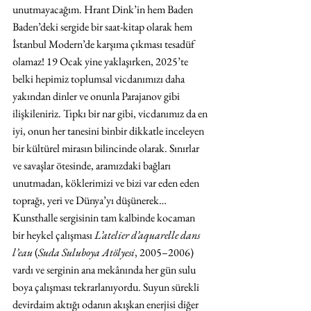
unutmayacağım. Hrant Dink’in hem Baden 
Baden’deki sergide bir saat-kitap olarak hem 
İstanbul Modern’de karşıma çıkması tesadüf 
olamaz! 19 Ocak yine yaklaşırken, 2025’te 
belki hepimiz toplumsal vicdanımızı daha 
yakından dinler ve onunla Parajanov gibi 
ilişkileniriz. Tıpkı bir nar gibi, vicdanımız da en 
iyi, onun her tanesini binbir dikkatle inceleyen 
bir kültürel mirasın bilincinde olarak. Sınırlar 
ve savaşlar ötesinde, aramızdaki bağları 
unutmadan, köklerimizi ve bizi var eden eden 
toprağı, yeri ve Dünya’yı düşünerek… 
Kunsthalle sergisinin tam kalbinde kocaman 
bir heykel çalışması 
L’atelier d’aquarelle dans 
l’eau
 (
Suda Suluboya Atölyesi
, 2005–2006) 
vardı ve serginin ana mekânında her gün sulu 
boya çalışması tekrarlanıyordu. Suyun sürekli 
devirdaim aktığı odanın akışkan enerjisi diğer 