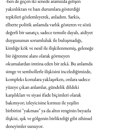
-ben de geçen iki senede aramızda gelişen 
yakınlıktan ve bazı durumlara gösterdiği 
tepkileri gözlemleyerek, anladım. Sarkis, 
elbette politik anlamda varlık gösteren ve sözü 
değerli bir sanatçı; sadece temsile dayalı, aidiyet 
duygusunun sorumluluk ile buluşmadığı, 
kimliğe kök ve nesil ile ilişkilenmemiş, geleneğe 
bir öğrenme alanı olarak görmeyen 
okumalardan imtina eden bir zekâ. Bu anlamda 
simge ve sembollerle ilişkisini incelediğimizde, 
kompleks konulara yaklaşırken, onlara sadece 
yüzeye çıkan anlamlar, gündelik dildeki 
karşılıkları ve siyasi ifade biçimleri olarak 
bakmıyor; izleyicisine kırmızı ile yeşilin 
birbirini "yakması" ya da altın renginin beyazla 
ilişkisi, ışık ve gölgenin birlikteliği gibi zihinsel 
deneyimler sunuyor.