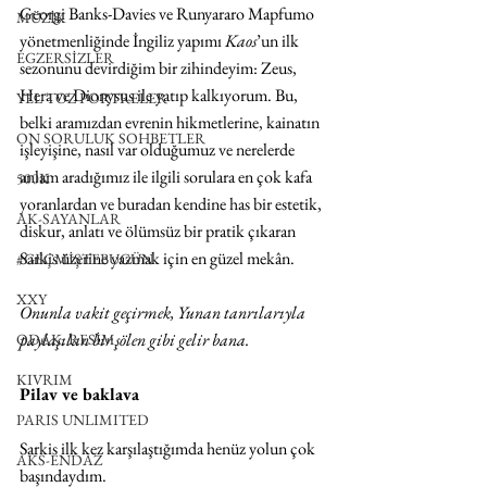
Georgi Banks-Davies ve Runyararo Mapfumo 
MÜZİK
yönetmenliğinde İngiliz yapımı 
Kaos
’un ilk 
EGZERSİZLER
sezonunu devirdiğim bir zihindeyim: Zeus, 
Hera ve Dionysus ile yatıp kalkıyorum. Bu, 
YEL TOZ PORTRELER
belki aramızdan evrenin hikmetlerine, kainatın 
ON SORULUK SOHBETLER
işleyişine, nasıl var olduğumuz ve nerelerde 
anlam aradığımız ile ilgili sorulara en çok kafa 
500K
yoranlardan ve buradan kendine has bir estetik, 
AK-SAYANLAR
diskur, anlatı ve ölümsüz bir pratik çıkaran 
Sarkis üzerine yazmak için en güzel mekân.
#GEÇMİŞTEBUGÜN
XXY
Onunla vakit geçirmek, Yunan tanrılarıyla 
paylaşılan bir şölen gibi gelir bana.
ODAK: RESİM
KIVRIM
Pilav ve baklava 
PARIS UNLIMITED
Sarkis ilk kez karşılaştığımda henüz yolun çok 
AKS-ENDAZ
başındaydım.