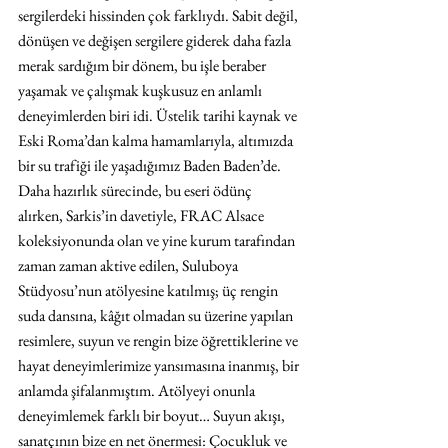
sergilerdeki hissinden çok farklıydı. Sabit değil, 
dönüşen ve değişen sergilere giderek daha fazla 
merak sardığım bir dönem, bu işle beraber 
yaşamak ve çalışmak kuşkusuz en anlamlı 
deneyimlerden biri idi. Üstelik tarihi kaynak ve 
Eski Roma’dan kalma hamamlarıyla, altımızda 
bir su trafiği ile yaşadığımız Baden Baden’de. 
Daha hazırlık sürecinde, bu eseri ödünç 
alırken, Sarkis’in davetiyle, FRAC Alsace 
koleksiyonunda olan ve yine kurum tarafından 
zaman zaman aktive edilen, Suluboya 
Stüdyosu’nun atölyesine katılmış; üç rengin 
suda dansına, kâğıt olmadan su üzerine yapılan 
resimlere, suyun ve rengin bize öğrettiklerine ve 
hayat deneyimlerimize yansımasına inanmış, bir 
anlamda şifalanmıştım. Atölyeyi onunla 
deneyimlemek farklı bir boyut… Suyun akışı, 
sanatçının bize en net önermesi: Çocukluk ve 