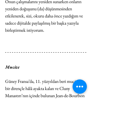
Onun çalışmalarını yeniden sunarken onların 
yeniden doğuşunu (da) düşünmesinden 
etkilenerek, sizi, okuru daha önce yazdığım ve 
sadece dijitalde paylaşılmış bir başka yazıyla 
birleştirmek istiyorum.
Mucize 
Güney Fransa’da, 11. yüzyıldan beri mucizevi 
bir dirençle hâlâ ayakta kalan ve Cluny 
Manastırı’nın içinde bulunan Jean-de-Bourbon 
Şapeli bütün mimari referanslarıyla benzersiz 
bir Gotik miras.
Bu küçük şapelde bulunmanın verdiği his beni 