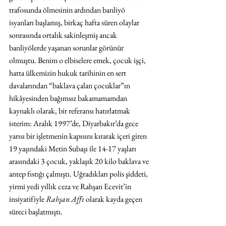
trafosunda ölmesinin ardından banliyö 
isyanları başlamış, birkaç hafta süren olaylar 
sonrasında ortalık sakinleşmiş ancak 
banliyölerde yaşanan sorunlar görünür 
olmuştu. Benim o elbiselere emek, çocuk işçi, 
hatta ülkemizin hukuk tarihinin en sert 
davalarından “baklava çalan çocuklar”ın 
hikâyesinden bağımsız bakamamamdan 
kaynaklı olarak, bir referansı hatırlatmak 
isterim: Aralık 1997’de, Diyarbakır’da gece 
yarısı bir işletmenin kapısını kırarak içeri giren 
19 yaşındaki Metin Subaşı ile 14-17 yaşları 
arasındaki 3 çocuk, yaklaşık 20 kilo baklava ve 
antep fıstığı çalmıştı. Uğradıkları polis şiddeti, 
yirmi yedi yıllık ceza ve Rahşan Ecevit’in 
insiyatifiyle 
Rahşan Affı 
olarak kayda geçen 
süreci başlatmıştı.