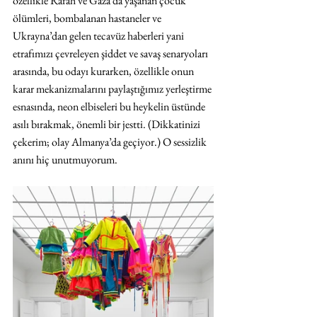
özellikle Rafah ve Gaza’da yaşanan çocuk 
ölümleri, bombalanan hastaneler ve 
Ukrayna’dan gelen tecavüz haberleri yani 
etrafımızı çevreleyen şiddet ve savaş senaryoları 
arasında, bu odayı kurarken, özellikle onun 
karar mekanizmalarını paylaştığımız yerleştirme 
esnasında, neon elbiseleri bu heykelin üstünde 
asılı bırakmak, önemli bir jestti. (Dikkatinizi 
çekerim; olay Almanya’da geçiyor.) O sessizlik 
anını hiç unutmuyorum.