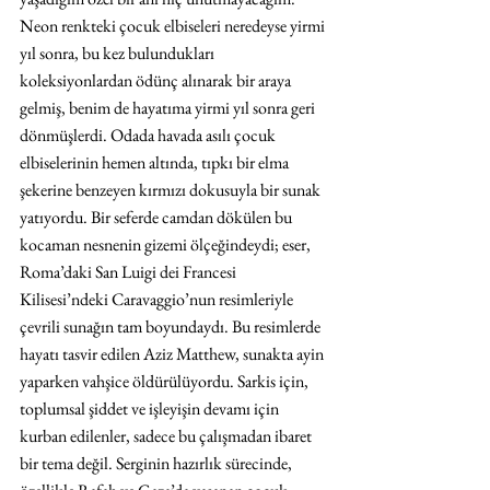
Neon renkteki çocuk elbiseleri neredeyse yirmi 
yıl sonra, bu kez bulundukları 
koleksiyonlardan ödünç alınarak bir araya 
gelmiş, benim de hayatıma yirmi yıl sonra geri 
dönmüşlerdi. Odada havada asılı çocuk 
elbiselerinin hemen altında, tıpkı bir elma 
şekerine benzeyen kırmızı dokusuyla bir sunak 
yatıyordu. Bir seferde camdan dökülen bu 
kocaman nesnenin gizemi ölçeğindeydi; eser, 
Roma’daki San Luigi dei Francesi 
Kilisesi’ndeki Caravaggio’nun resimleriyle 
çevrili sunağın tam boyundaydı. Bu resimlerde 
hayatı tasvir edilen Aziz Matthew, sunakta ayin 
yaparken vahşice öldürülüyordu. Sarkis için, 
toplumsal şiddet ve işleyişin devamı için 
kurban edilenler, sadece bu çalışmadan ibaret 
bir tema değil. Serginin hazırlık sürecinde, 