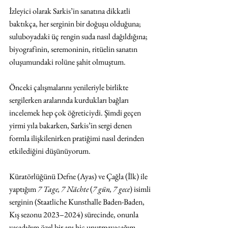
İzleyici olarak Sarkis’in sanatına dikkatli 
baktıkça, her serginin bir doğuşu olduğuna; 
suluboyadaki üç rengin suda nasıl dağıldığına; 
biyografinin, seremoninin, ritüelin sanatın 
oluşumundaki rolüne şahit olmuştum.
Önceki çalışmalarını yenileriyle birlikte 
sergilerken aralarında kurdukları bağları 
incelemek hep çok öğreticiydi. Şimdi geçen 
yirmi yıla bakarken, Sarkis’in sergi denen 
formla ilişkilenirken pratiğimi nasıl derinden 
etkilediğini düşünüyorum.
Küratörlüğünü Defne (Ayas) ve Çağla (İlk) ile 
yaptığım 
7 Tage, 7 Nächte
 (
7 gün, 7 gece
) isimli 
serginin (Staatliche Kunsthalle Baden-Baden, 
Kış sezonu 2023–2024) sürecinde, onunla 
yaşadığım özel bir anı hiç unutmayacağım. 