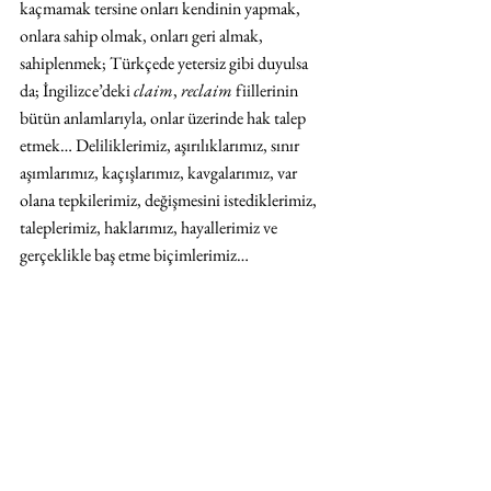
kaçmamak tersine onları kendinin yapmak, 
onlara sahip olmak, onları geri almak, 
sahiplenmek; Türkçede yetersiz gibi duyulsa 
da; İngilizce’deki 
claim
, 
reclaim
 fiillerinin 
bütün anlamlarıyla, onlar üzerinde hak talep 
etmek… Deliliklerimiz, aşırılıklarımız, sınır 
aşımlarımız, kaçışlarımız, kavgalarımız, var 
olana tepkilerimiz, değişmesini istediklerimiz, 
taleplerimiz, haklarımız, hayallerimiz ve 
gerçeklikle baş etme biçimlerimiz…