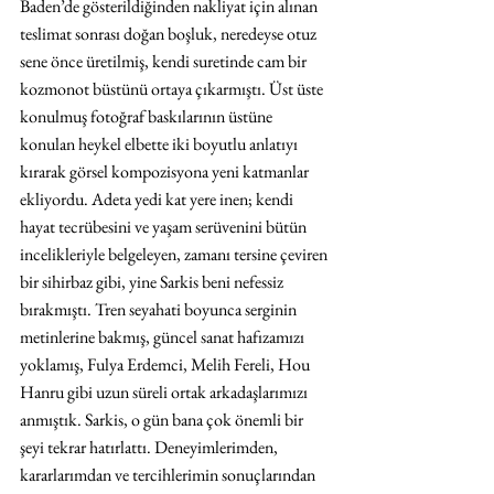
Baden’de gösterildiğinden nakliyat için alınan 
teslimat sonrası doğan boşluk, neredeyse otuz 
sene önce üretilmiş, kendi suretinde cam bir 
kozmonot büstünü ortaya çıkarmıştı. Üst üste 
konulmuş fotoğraf baskılarının üstüne 
konulan heykel elbette iki boyutlu anlatıyı 
kırarak görsel kompozisyona yeni katmanlar 
ekliyordu. Adeta yedi kat yere inen; kendi 
hayat tecrübesini ve yaşam serüvenini bütün 
incelikleriyle belgeleyen, zamanı tersine çeviren 
bir sihirbaz gibi, yine Sarkis beni nefessiz 
bırakmıştı. Tren seyahati boyunca serginin 
metinlerine bakmış, güncel sanat hafızamızı 
yoklamış, Fulya Erdemci, Melih Fereli, Hou 
Hanru gibi uzun süreli ortak arkadaşlarımızı 
anmıştık. Sarkis, o gün bana çok önemli bir 
şeyi tekrar hatırlattı. Deneyimlerimden, 
kararlarımdan ve tercihlerimin sonuçlarından 