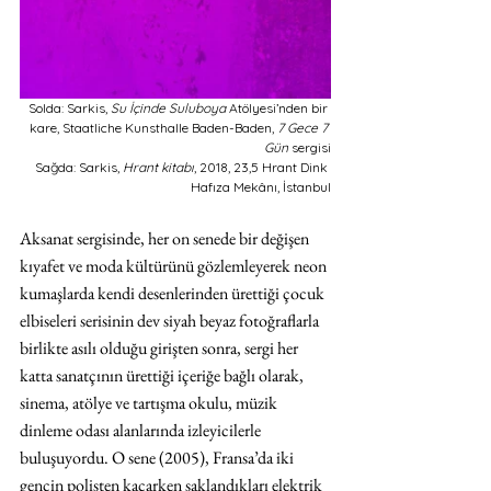
Solda: Sarkis, 
Su İçinde Suluboya
 Atölyesi’nden bir 
kare, Staatliche Kunsthalle Baden-Baden, 
7 Gece 7 
Gün
 sergisi
Sağda: Sarkis, 
Hrant kitabı
, 2018, 23,5 Hrant Dink 
Hafıza Mekânı, İstanbul
Aksanat sergisinde, her on senede bir değişen 
kıyafet ve moda kültürünü gözlemleyerek neon 
kumaşlarda kendi desenlerinden ürettiği çocuk 
elbiseleri serisinin dev siyah beyaz fotoğraflarla 
birlikte asılı olduğu girişten sonra, sergi her 
katta sanatçının ürettiği içeriğe bağlı olarak, 
sinema, atölye ve tartışma okulu, müzik 
dinleme odası alanlarında izleyicilerle 
buluşuyordu. O sene (2005), Fransa’da iki 
gencin polisten kaçarken saklandıkları elektrik 