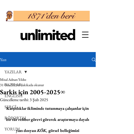
Yazı
YAZILAR
Misal Adnan Yıldız
YAZILAR
31 Oca 2025
8 dakikada okunur
Sarkis için 2005-2025∞
ENGLISH
Güncelleme tarihi:
3 Şub 2025
SERGİ
Karşıtlıklar ikliminde tutunmaya çalışanlar için 
RÖPORTAJ
bir tür rehber görevi görerek araştırmaya dayalı 
YORUM
yazı dosyası 
KÖK,
 görsel belleğimizi 