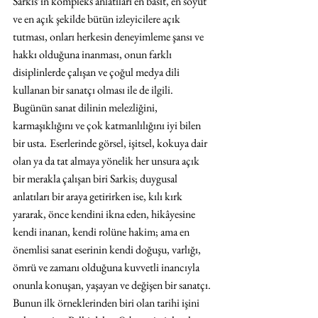
Sarkis’in kompleks anlatıları en basit, en soyut 
ve en açık şekilde bütün izleyicilere açık 
tutması, onları herkesin deneyimleme şansı ve 
hakkı olduğuna inanması, onun farklı 
disiplinlerde çalışan ve çoğul medya dili 
kullanan bir sanatçı olması ile de ilgili. 
Bugünün sanat dilinin melezliğini, 
karmaşıklığını ve çok katmanlılığını iyi bilen 
bir usta.
Eserlerinde görsel, işitsel, kokuya dair 
olan ya da tat almaya yönelik her unsura açık 
bir merakla çalışan biri Sarkis; duygusal 
anlatıları bir araya getirirken ise, kılı kırk 
yararak, önce kendini ikna eden, hikâyesine 
kendi inanan, kendi rolüne hakim; ama en 
önemlisi sanat eserinin kendi doğuşu, varlığı, 
ömrü ve zamanı olduğuna kuvvetli inancıyla 
onunla konuşan, yaşayan ve değişen bir sanatçı. 
Bunun ilk örneklerinden biri olan tarihi işini 