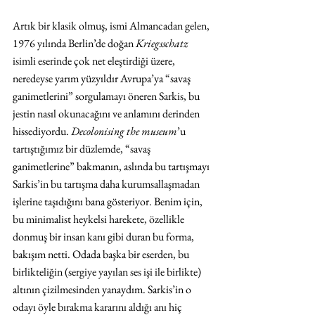
Artık bir klasik olmuş, ismi Almancadan gelen, 
1976 yılında Berlin’de doğan 
Kriegsschatz 
isimli eserinde çok net eleştirdiği üzere, 
neredeyse yarım yüzyıldır Avrupa’ya “savaş 
ganimetlerini” sorgulamayı öneren Sarkis, bu 
jestin nasıl okunacağını ve anlamını derinden 
hissediyordu. 
Decolonising the museum
’u 
tartıştığımız bir düzlemde, “savaş 
ganimetlerine” bakmanın, aslında bu tartışmayı 
Sarkis’in bu tartışma daha kurumsallaşmadan 
işlerine taşıdığını bana gösteriyor. Benim için, 
bu minimalist heykelsi harekete, özellikle 
donmuş bir insan kanı gibi duran bu forma, 
bakışım netti. Odada başka bir eserden, bu 
birlikteliğin (sergiye yayılan ses işi ile birlikte) 
altının çizilmesinden yanaydım. Sarkis’in o 
odayı öyle bırakma kararını aldığı anı hiç 