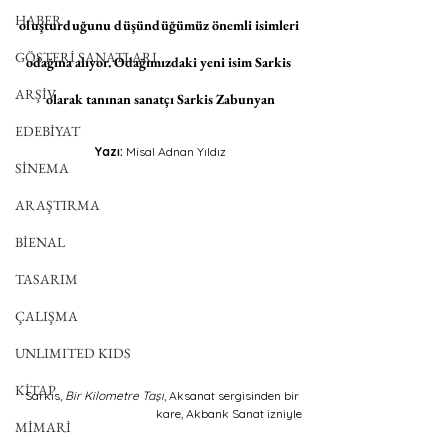
HABER
oluşturduğunu düşündüğümüz önemli isimleri 
GÖSTERİ SANATLARI
odağına alıyor. Odağımızdaki yeni isim Sarkis 
ARŞİV
olarak tanınan sanatçı Sarkis Zabunyan
EDEBİYAT
Yazı: 
Misal Adnan Yıldız
SİNEMA
ARAŞTIRMA
BİENAL
TASARIM
ÇALIŞMA
UNLIMITED KIDS
KİTAP
Sarkis, 
Bir Kilometre Taşı
, Aksanat sergisinden bir 
kare, Akbank Sanat izniyle
MİMARİ