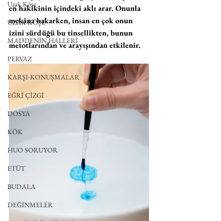
Uzak Köşe
en hakikinin içindeki aklı arar. Onunla 
mekâna bakarken, insan en çok onun 
UZAK KÖŞE
izini sürdüğü bu tinsellikten, bunun 
MADDENİN HALLERİ
metotlarından ve arayışından etkilenir.
PERVAZ
KARŞI-KONUŞMALAR
EĞRİ ÇİZGİ
DOSYA
KÖK
HUO SORUYOR
ETÜT
BUDALA
DEĞİNMELER