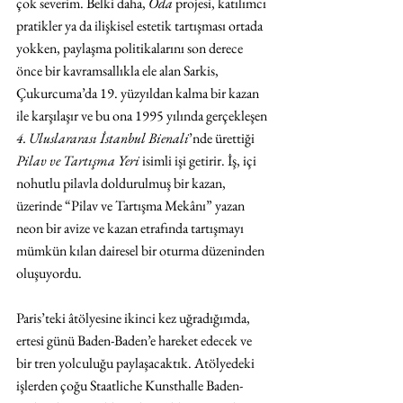
çok severim. Belki daha, 
Oda 
projesi, katılımcı 
pratikler ya da ilişkisel estetik tartışması ortada 
yokken, paylaşma politikalarını son derece 
önce bir kavramsallıkla ele alan Sarkis, 
Çukurcuma’da 19. yüzyıldan kalma bir kazan 
ile karşılaşır ve bu ona 1995 yılında gerçekleşen 
4. Uluslararası İstanbul Bienali
’nde ürettiği 
Pilav ve Tartışma Yeri 
isimli işi getirir. İş, içi 
nohutlu pilavla doldurulmuş bir kazan, 
üzerinde “Pilav ve Tartışma Mekânı” yazan 
neon bir avize ve kazan etrafında tartışmayı 
mümkün kılan dairesel bir oturma düzeninden 
oluşuyordu.
Paris’teki âtölyesine ikinci kez uğradığımda, 
ertesi günü Baden-Baden’e hareket edecek ve 
bir tren yolculuğu paylaşacaktık. Atölyedeki 
işlerden çoğu Staatliche Kunsthalle Baden-