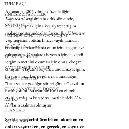
TUHAF AÇI
Aksanat’ta 2006 yılında düzenlediğim 
SINIRSIZ ZİYARETLER
Kopyakatil 
sergisinin hazırlık sürecinde, 
NY UNLIMITED
mekânı çalışmak için sıkça ziyaret ettiğim 
sıralarda gösterimde olan Sarkis, 
Bir Kilometre 
FEMİNİST SANATIN SOSYOLOJİSİ
Taşı
 sergisinin bütün binaya yayılmasından 
YÜRÜYÜŞ NOTLARI
etkilenip bazı kararlarda onun izinden gitmeye 
çalışmıştım. O sıralarda heyecan içinde, kendi 
TERS PERSPEKTİF
sergimin metnini okuması için onu sıkboğaz 
KAYIT DIŞI CİNAYETLER
etmiştim. Hayatım boyunca unutamayacağım; 
bu yazıyı yazarken de gülerek anımsadığım, 
MAMUT LIMITED
“bana sadece yazdığın şiirleri gönder” cevabını 
GENÇ SANATÇILAR DOSYASI
hatırlıyorum. Bu uyarının bana en olumlu 
etkisi, yazdığım küratöryal metinlerdeki 
bla-
İZMİR
bla
’ların azalması olmuştur.
FRANÇAIS
Sarkis, eserlerini üretirken, okurken ve 
AÇIK ÇAĞRI
onları yaşatırken, en gerçek, en soyut ve 