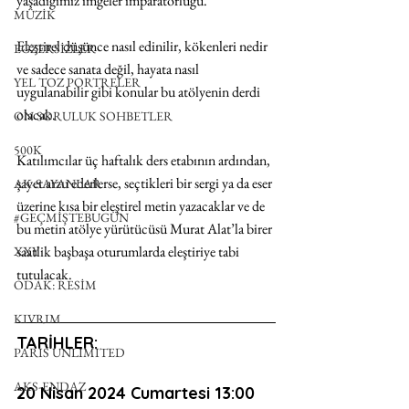
yaşadığımız imgeler imparatorluğu. 
MÜZİK
Eleştirel düşünce nasıl edinilir, kökenleri nedir 
EGZERSİZLER
ve sadece sanata değil, hayata nasıl 
YEL TOZ PORTRELER
uygulanabilir gibi konular bu atölyenin derdi 
olacak. 
ON SORULUK SOHBETLER
500K
Katılımcılar üç haftalık ders etabının ardından, 
şayet arzu ederlerse, seçtikleri bir sergi ya da eser 
AK-SAYANLAR
üzerine kısa bir eleştirel metin yazacaklar ve de 
#GEÇMİŞTEBUGÜN
bu metin atölye yürütücüsü Murat Alat’la birer 
saatlik başbaşa oturumlarda eleştiriye tabi 
XXY
tutulacak.
ODAK: RESİM
KIVRIM
TARİHLER:
PARIS UNLIMITED
AKS-ENDAZ
20 Nisan 2024 Cumartesi 13:00