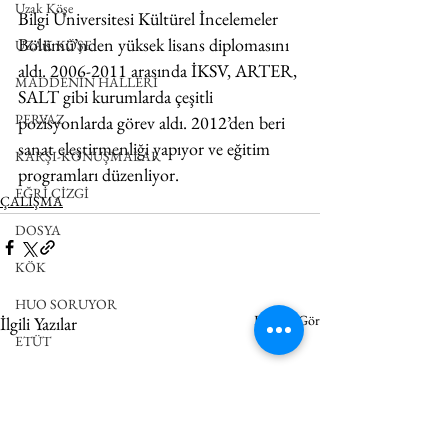
Uzak Köşe
Bilgi Üniversitesi Kültürel İncelemeler 
Bölümü’nden yüksek lisans diplomasını 
UZAK KÖŞE
aldı. 2006-2011 arasında İKSV, ARTER, 
MADDENİN HALLERİ
SALT gibi kurumlarda çeşitli 
PERVAZ
pozisyonlarda görev aldı. 2012’den beri 
sanat eleştirmenliği yapıyor ve eğitim 
KARŞI-KONUŞMALAR
programları düzenliyor.
EĞRİ ÇİZGİ
ÇALIŞMA
DOSYA
KÖK
HUO SORUYOR
Hepsini Gör
İlgili Yazılar
ETÜT
BUDALA
DEĞİNMELER