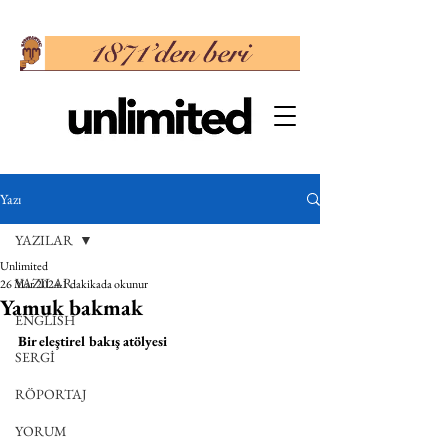
Yazı
YAZILAR
Unlimited
YAZILAR
26 Mar 2024
1 dakikada okunur
Yamuk bakmak
ENGLISH
Bir eleştirel bakış atölyesi
SERGİ
RÖPORTAJ
YORUM