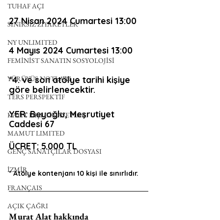
TUHAF AÇI
27 Nisan 2024 Cumartesi 13:00
SINIRSIZ ZİYARETLER
NY UNLIMITED
4 Mayıs 2024 Cumartesi 13:00
FEMİNİST SANATIN SOSYOLOJİSİ
YÜRÜYÜŞ NOTLARI
*4. ve son atölye tarihi kişiye 
göre belirlenecektir.
TERS PERSPEKTİF
YER: Beyoğlu, Meşrutiyet 
KAYIT DIŞI CİNAYETLER
Caddesi 67 
MAMUT LIMITED
ÜCRET: 5.000 TL 
GENÇ SANATÇILAR DOSYASI
İZMİR
* Atölye kontenjanı 10 kişi ile sınırlıdır.
FRANÇAIS
AÇIK ÇAĞRI
Murat Alat hakkında