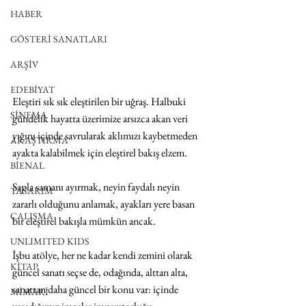
HABER
GÖSTERİ SANATLARI
ARŞİV
EDEBİYAT
Eleştiri sık sık eleştirilen bir uğraş. Halbuki 
SİNEMA
gündelik hayatta üzerimize arsızca akan veri 
yığını içinde savrularak aklımızı kaybetmeden 
ARAŞTIRMA
ayakta kalabilmek için eleştirel bakış elzem. 
BİENAL
Sapla samanı ayırmak, neyin faydalı neyin 
TASARIM
zararlı olduğunu anlamak, ayakları yere basan 
ÇALIŞMA
bir eleştirel bakışla mümkün ancak. 
UNLIMITED KIDS
İşbu atölye, her ne kadar kendi zemini olarak 
KİTAP
güncel sanatı seçse de, odağında, alttan alta, 
sanattan daha güncel bir konu var: içinde 
MİMARİ