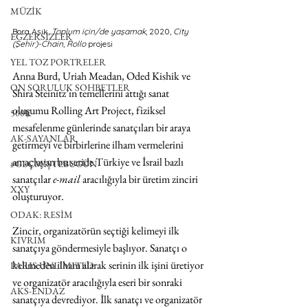
MÜZİK
Bora Aşık, 
Toplum için/de yaşamak
, 2020, 
City 
EGZERSİZLER
(Şehir)-Chain
, 
Rollo
 projesi
YEL TOZ PORTRELER
Anna Burd, Uriah Meadan, Oded Kishik ve 
ON SORULUK SOHBETLER
Shira Steinitz’ın temellerini attığı sanat 
oluşumu Rolling Art Project, fiziksel 
500K
mesafelenme günlerinde sanatçıları bir araya 
AK-SAYANLAR
getirmeyi ve birbirlerine ilham vermelerini 
amaçlayan bu seride Türkiye ve İsrail bazlı 
#GEÇMİŞTEBUGÜN
sanatçılar 
e-mail
 aracılığıyla bir üretim zinciri 
XXY
oluşturuyor.
ODAK: RESİM
Zincir, organizatörün seçtiği kelimeyi ilk 
KIVRIM
sanatçıya göndermesiyle başlıyor. Sanatçı o 
kelimeden ilham alarak serinin ilk işini üretiyor 
PARIS UNLIMITED
ve organizatör aracılığıyla eseri bir sonraki 
AKS-ENDAZ
sanatçıya devrediyor. İlk sanatçı ve organizatör 