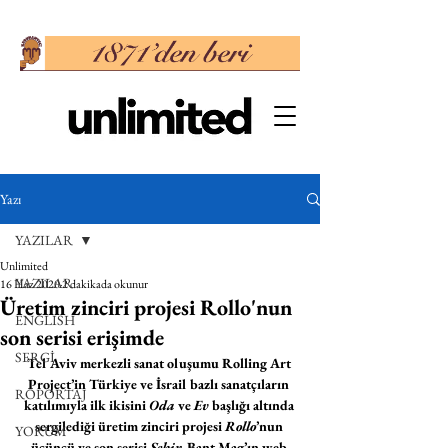
Yazı
YAZILAR
Unlimited
YAZILAR
16 Haz 2020
2 dakikada okunur
Üretim zinciri projesi Rollo'nun
ENGLISH
son serisi erişimde
SERGİ
Tel Aviv merkezli sanat oluşumu Rolling Art 
Project’in Türkiye ve İsrail bazlı sanatçıların 
RÖPORTAJ
katılımıyla ilk ikisini 
Oda
 ve 
Ev
 başlığı altında 
sergilediği üretim zinciri projesi 
Rollo
’nun 
YORUM
üçüncü ve son serisi 
Şehir
, Bant Mag’ın web 