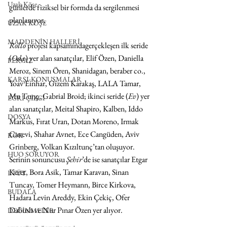
Uzak Köşe
günlerde fiziksel bir formda da sergilenmesi 
planlanıyor.
UZAK KÖŞE
MADDENİN HALLERİ
Rollo
 projesi kapsamındagerçekleşen ilk seride 
(
Oda
) yer alan sanatçılar, Elif Özen, Daniella 
PERVAZ
Meroz, Sinem Ören, Shanidagan, beraber co., 
KARŞI-KONUŞMALAR
Yoav Einhar, Gizem Karakaş, LALA Tamar, 
Mu Tunç, Gabrial Broid; ikinci seride (
Ev
) yer 
EĞRİ ÇİZGİ
alan sanatçılar, Meital Shapiro, Kalben, Iddo 
DOSYA
Markus, Fırat Uran, Dotan Moreno, Irmak 
Canevi, Shahar Avnet, Ece Cangüden, Aviv 
KÖK
Grinberg, Volkan Kızıltunç’tan oluşuyor. 
HUO SORUYOR
Serinin sonuncusu 
Şehir
’de ise sanatçılar Etgar 
Keret, Bora Asik, Tamar Karavan, Sinan 
ETÜT
Tuncay, Tomer Heymann, Birce Kirkova, 
BUDALA
Hadara Levin Areddy, Ekin Çekiç, Ofer 
Dabush ve Nur Pınar Özen yer alıyor.
DEĞİNMELER