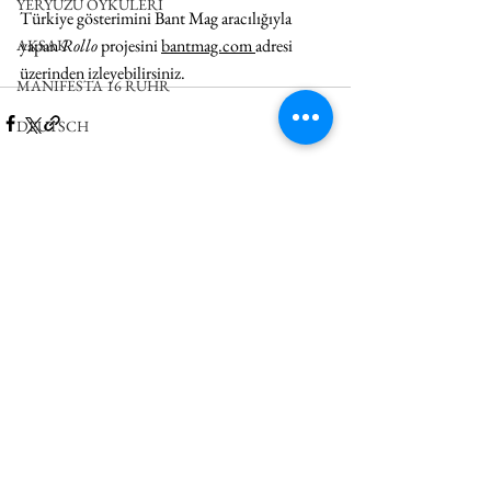
YERYÜZÜ ÖYKÜLERİ
Türkiye gösterimini Bant Mag aracılığıyla 
yapan 
Rollo
 projesini 
bantmag.com 
adresi 
AKSAK
üzerinden izleyebilirsiniz. 
MANIFESTA 16 RUHR
DEUTSCH
Hepsini Gör
İlgili Yazılar