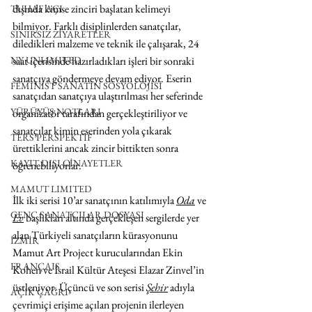
dışında kimse zinciri başlatan kelimeyi 
TUHAF AÇI
bilmiyor. Farklı disiplinlerden sanatçılar, 
SINIRSIZ ZİYARETLER
diledikleri malzeme ve teknik ile çalışarak, 24 
saat içerisinde hazırladıkları işleri bir sonraki 
NY UNLIMITED
sanatçıya göndermeye devam ediyor. Eserin 
FEMİNİST SANATIN SOSYOLOJİSİ
sanatçıdan sanatçıya ulaştırılması her seferinde 
YÜRÜYÜŞ NOTLARI
organizatör tarafından gerçekleştiriliyor ve 
sanatçılar kimin eserinden yola çıkarak 
TERS PERSPEKTİF
ürettiklerini ancak zincir bittikten sonra 
KAYIT DIŞI CİNAYETLER
öğrenebiliyorlar.
MAMUT LIMITED
İlk iki serisi 10’ar sanatçının katılımıyla 
Oda
 ve 
GENÇ SANATÇILAR DOSYASI
Ev
 başlıkları altında gerçekleşen sergilerde yer 
alan Türkiyeli sanatçıların kürasyonunu 
İZMİR
Mamut Art Project kurucularından Ekin 
FRANÇAIS
Kohen ve İsrail Kültür Ateşesi Elazar Zinvel’in 
üstleniyor. Üçüncü ve son serisi 
Şehir
 adıyla 
AÇIK ÇAĞRI
çevrimiçi erişime açılan projenin ilerleyen 