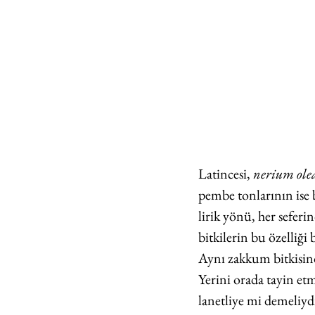
Latincesi, 
nerium ole
pembe tonlarının ise 
lirik yönü, her sefer
bitkilerin bu özelliği 
Aynı zakkum bitkisind
Yerini orada tayin etm
lanetliye mi demeliyd