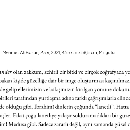
Mehmet Ali Boran, 
Araf
, 2021, 43,5 cm x 58,5 cm, Minyatür
ander 
olan zakkum, zehirli bir bitki ve birçok coğrafyada yet
bakan kişide güzelliğe dair bir imge oluşturması kaçınılmaz
inde gelip ellerimizin ve bakışımızın kırılgan yönüne dokun
birileri tarafından yurtlaşma adına farklı çağrışımlarla elinde
e olduğu gibi. İbrahimî dinlerin çoğunda “lanetli”. Hatta
işler. Fakat çoğu lanetliye yakışır solduramadıkları bir güzel
im! Medusa gibi. Sadece zararlı değil, aynı zamanda güzel o