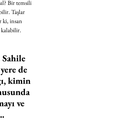
l? Bir temsili 
lir. Taşlar 
 ki, insan 
kalabilir.
 Sahile 
yere de 
ı, kimin 
nusunda 
ayı ve 
..