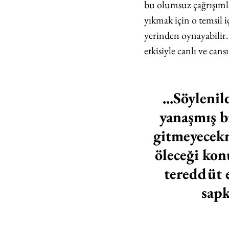
bu olumsuz çağrışımlar
yıkmak için o temsil i
yerinden oynayabilir. 
etkisiyle canlı ve can
...Söylenil
yanaşmış bi
gitmeyecekm
öleceği ko
tereddüt e
sapk