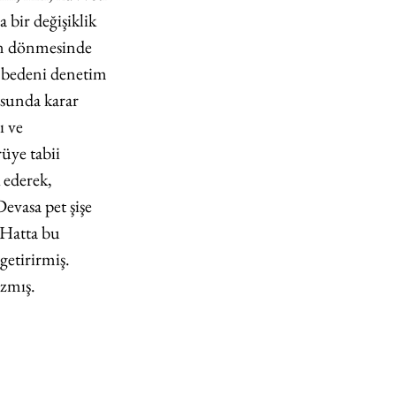
bir değişiklik 
in dönmesinde 
 bedeni denetim 
usunda karar 
 ve 
üye tabii 
 ederek, 
evasa pet şişe 
 Hatta bu 
getirirmiş. 
azmış.