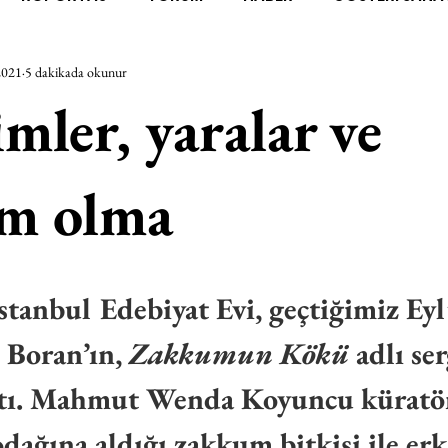
2021
5 dakikada okunur
RAŞTIRMA
BİENAL
TASARIM
ÇALIŞMA
UNL
imler, yaralar ve
SİZLER
YEL TOZ PORTRELER
ON SORULUK SOHBETL
m olma
TEBUGÜN
XXY
ODAK: RESİM
KIVRIM
PARIS
stanbul Edebiyat Evi, geçtiğimiz Eyl
SINIRSIZ ZİYARETLER
Boran’ın, 
Zakkumun Kökü
 adlı se
aptı. Mahmut Wenda Koyuncu küratö
 odağına aldığı zakkum bitkisi ile erk