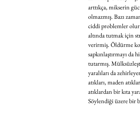
arttıkça, mikserin gü
olmazmış. Bazı zamanl
ciddi problemler olu
altında tutmak için st
verirmiş. Öldürme ko
sapkınlaştırmayı da h
tutarmış. Mülksüzleşti
yaralıları da zehirley
atıkları, maden atıkla
atıklardan bir kıta ya
Söylendiği üzere bir 