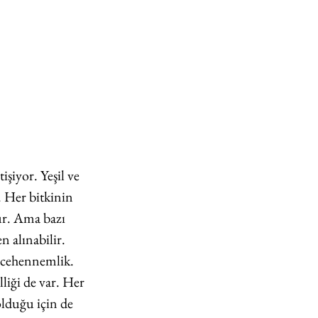
işiyor. Yeşil ve 
. Her bitkinin 
ur. Ama bazı 
n alınabilir. 
 cehennemlik. 
liği de var. Her 
lduğu için de 