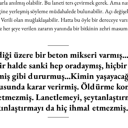
la anılmış olabilir. Bu laneti ters çevirmek gerek. Ama nası
çine yerleşmiş söyleme müdahalede bulunabilir. Açı değişebi
Verili olan muğlaklaşabilir. Hatta bu öyle bir dereceye varır
sız her şeye verilen zararın yanında bir bitkinin zehri masum 
diği üzere bir beton mikseri varmış...
r halde sanki hep oradaymış, hiçbir 
iş gibi dururmuş...Kimin yaşayacağ
nusunda karar verirmiş. Öldürme ko
tmezmiş. Lanetlemeyi, şeytanlaştırm
ınlaştırmayı da hiç ihmal etmezmiş.