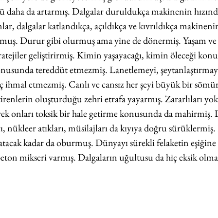
cü daha da artarmış. Dalgalar duruldukça makinenin hızında 
ar, dalgalar katlandıkça, açıldıkça ve kıvrıldıkça makinen
rmuş. Durur gibi olurmuş ama yine de dönermiş. Yaşam ve
ratejiler geliştirirmiş. Kimin yaşayacağı, kimin öleceği kon
nusunda tereddüt etmezmiş. Lanetlemeyi, şeytanlaştırmayı
iç ihmal etmezmiş. Canlı ve cansız her şeyi büyük bir sömür
renlerin oluşturduğu zehri etrafa yayarmış. Zararlıları yok
erek onları toksik bir hale getirme konusunda da mahirmiş. D
rı, nükleer atıkları, müsilajları da kıyıya doğru sürüklermiş.
ratacak kadar da oburmuş. Dünyayı sürekli felaketin eşiğine 
beton mikseri varmış. Dalgaların uğultusu da hiç eksik olm