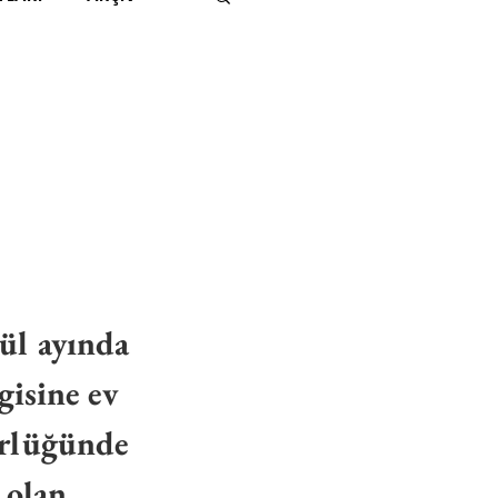
IMITED KIDS
KİTAP
ER
500K
 UNLIMITED
ül ayında 
rgisine ev 
rlüğünde 
 olan 