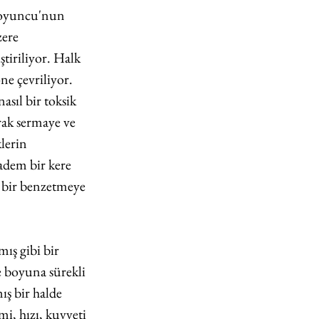
Koyuncu'nun 
zere 
ştiriliyor. Halk 
ne çevriliyor. 
asıl bir toksik 
rak sermaye ve 
lerin 
dem bir kere 
t bir benzetmeye 
ış gibi bir 
 boyuna sürekli 
ş bir halde 
i, hızı, kuvveti 