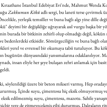
 Kıraathane İstanbul Edebiyat Evi'nde, Mahmut Wenda 
duğu
 Zakkumun Kökü
 adlı sergi, bu laneti terse çevirmek ü
celikle, yerleşik temsiller ve buna bağlı algı yine dille deği
ü" deyimi bir değişikliğe uğrayarak asıl vurgu başka bir yö
nin burada bir bitkinin zehirli olup olmadığı değil, kökün n
ı ve bedenlerdeki etkisidir. Sömürgeciliğin ve buna bağlı ola
kleri yerel ve evrensel bir okumaya tabii tutuluyor. Bu kök
ın bugünün dünyasındaki yansımalarına odaklanılıyor. Ma
ynadı, insan eliyle her şeye bulaşan zehri anlamak için basi
geldi.
ki, söylenildiği üzere bir beton mikseri varmış. Hep oradaym
e dururmuş. İçinde suyu, çimentosu hiç eksik olmuyormuş ve
eksik edilmezmiş; suyu, çimentosu, mazotu. Sahile yanaşmı
hiçbir yere de gitmeyecekmiş gibi dururmuş. Dalgaların ritm