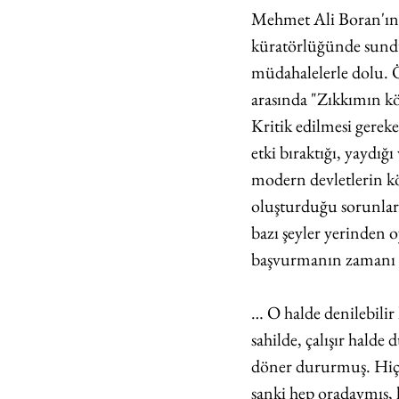
Mehmet Ali Boran'ın
küratörlüğünde sun
müdahalelerle dolu. Ön
arasında "Zıkkımın kök
Kritik edilmesi gereke
etki bıraktığı, yaydığ
modern devletlerin kö
oluşturduğu sorunlar
bazı şeyler yerinden o
başvurmanın zamanı 
… O halde denilebilir 
sahilde, çalışır hald
döner dururmuş. Hiç 
sanki hep oradaymış, 