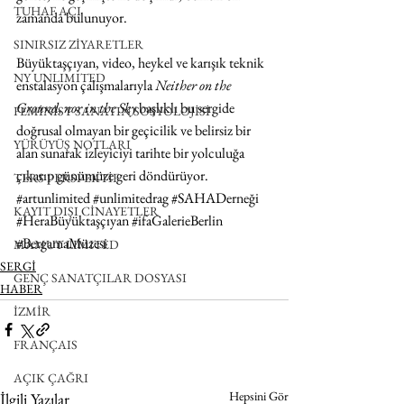
TUHAF AÇI
zamanda bulunuyor.
SINIRSIZ ZİYARETLER
Büyüktaşçıyan, video, heykel ve karışık teknik 
NY UNLIMITED
enstalasyon çalışmalarıyla 
Neither on the 
Ground, nor in the Sky
 başlıklı bu sergide 
FEMİNİST SANATIN SOSYOLOJİSİ
doğrusal olmayan bir geçicilik ve belirsiz bir 
YÜRÜYÜŞ NOTLARI
alan sunarak izleyiciyi tarihte bir yolculuğa 
çıkarıp günümüze geri döndürüyor.
TERS PERSPEKTİF
#artunlimited
#unlimitedrag
#SAHADerneği
KAYIT DIŞI CİNAYETLER
#HeraBüyüktaşçıyan
#ifaGalerieBerlin
#BergamaMüzesi
MAMUT LIMITED
SERGİ
GENÇ SANATÇILAR DOSYASI
HABER
İZMİR
FRANÇAIS
AÇIK ÇAĞRI
Hepsini Gör
İlgili Yazılar