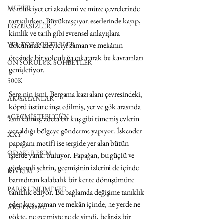
ve mülkiyetleri akademi ve müze çevrelerinde 
MÜZİK
tartışılırken, Büyüktaşçıyan eserlerinde kayıp, 
EGZERSİZLER
kimlik ve tarih gibi evrensel anlayışlara 
YEL TOZ PORTRELER
dokunarak izleyiciyi zaman ve mekânın 
ötesinde bir yolculuğa çıkararak bu kavramları 
ON SORULUK SOHBETLER
genişletiyor.
500K
Serginin ismi, Bergama kazı alanı çevresindeki, 
AK-SAYANLAR
köprü üstüne inşa edilmiş, yer ve gök arasında 
#GEÇMİŞTEBUGÜN
asılı kalmış, adeta bir kuş gibi tünemiş evlerin 
yer aldığı bölgeye gönderme yapıyor. İskender 
XXY
papağanı motifi ise sergide yer alan bütün 
ODAK: RESİM
işlerde yankı buluyor. Papağan, bu güçlü ve 
görkemli şehrin, geçmişinin izlerini de içinde 
KIVRIM
barındıran kalabalık bir kente dönüşümüne 
PARIS UNLIMITED
tanıklık ediyor. Bu bağlamda değişime tanıklık 
eden kuş, zaman ve mekân içinde, ne yerde ne 
AKS-ENDAZ
gökte, ne geçmişte ne de şimdi, belirsiz bir 