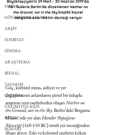
Büyüktaşçıyan’ın 29 Mart - 30 Haziran 2019’da 
HABER
ifa - Galerie Berlin’de düzenlenen 
Neither on 
the Ground, nor in the Sky
 başlıklı kişisel 
GÖSTERİ SANATLARI
sergisine eser üretim desteği veriyor
ARŞİV
EDEBİYAT
SİNEMA
ARAŞTIRMA
BİENAL
TASARIM
Göç, kültürel miras, aidiyet ve yer 
değiştirmenin anlamlarını şiirsel bir üslupla 
ÇALIŞMA
araştıran yeni eserlerlerden oluşan 
Neither on 
UNLIMITED KIDS
the Ground, nor in the Sky
, Berlin’deki Bergama 
Müzesi’nde yer alan
 İskender Papağanı 
KİTAP
Mozaiği 
(160-150 BC) isimli yer mozaiğinden 
MİMARİ
ilham alıyor. Eski ve kolonyel eserlerin köken 