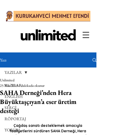
Yazı
YAZILAR
Unlimited
YAZILAR
25 Mar 2019
1 dakikada okunur
SAHA Derneği’nden Hera
ENGLISH
Büyüktaşçıyan’a eser üretim
SERGİ
desteği
RÖPORTAJ
Çağdaş sanatı desteklemek amacıyla 
YORUM
faaliyetlerini sürdüren SAHA Derneği, Hera 