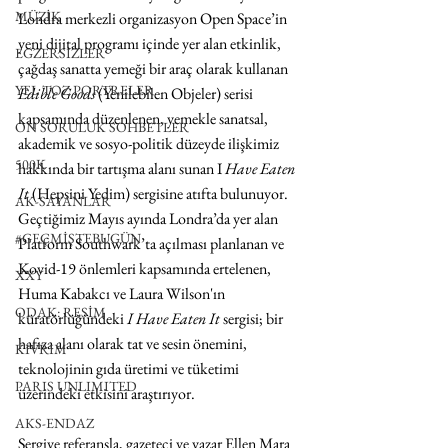
MÜZİK
Londra merkezli organizasyon Open Space’in 
yeni dijital programı içinde yer alan etkinlik, 
EGZERSİZLER
çağdaş sanatta yemeği bir araç olarak kullanan 
YEL TOZ PORTRELER
Edible Goods
 (Yenilebilen Objeler) serisi 
kapsamında düzenlenen, yemekle sanatsal, 
ON SORULUK SOHBETLER
akademik ve sosyo-politik düzeyde ilişkimiz 
500K
hakkında bir tartışma alanı sunan I
 Have Eaten 
It
 (Hepsini Yedim) sergisine atıfta bulunuyor. 
AK-SAYANLAR
Geçtiğimiz Mayıs ayında Londra’da yer alan 
#GEÇMİŞTEBUGÜN
Platform Southwark’ta açılması planlanan ve 
Kovid-19 önlemleri kapsamında ertelenen, 
XXY
Huma Kabakcı ve Laura Wilson'ın 
ODAK: RESİM
küratörlüğündeki 
I Have Eaten It
 sergisi; bir 
hafıza alanı olarak tat ve sesin önemini, 
KIVRIM
teknolojinin gıda üretimi ve tüketimi 
PARIS UNLIMITED
üzerindeki etkisini araştırıyor.
AKS-ENDAZ
Sergiye referansla, gazeteci ve yazar Ellen Mara 