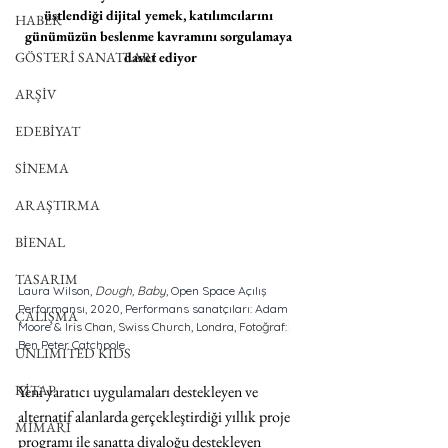
üstlendiği dijital yemek, katılımcılarını 
HABER
günümüzün beslenme kavramını sorgulamaya 
GÖSTERİ SANATLARI
davet ediyor
ARŞİV
EDEBİYAT
SİNEMA
ARAŞTIRMA
BİENAL
TASARIM
Laura Wilson, 
Dough, Baby
,
 Open Space Açılış 
Performansı, 2020, Performans sanatçıları: Adam 
ÇALIŞMA
Moore & 
Iris Chan, Swiss Church, Londra, Fotoğraf: 
Ben Peter Catchpole
UNLIMITED KIDS
KİTAP
Yeni yaratıcı uygulamaları destekleyen ve 
alternatif alanlarda gerçekleştirdiği yıllık proje 
MİMARİ
programı ile sanatta diyaloğu destekleyen 