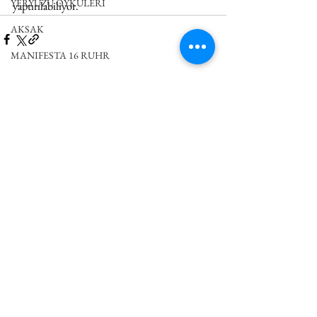
YERYÜZÜ ÖYKÜLERİ
yaptırılabiliyor. 
AKSAK
MANIFESTA 16 RUHR
DEUTSCH
Hepsini Gör
İlgili Yazılar