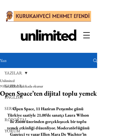
Yazı
YAZILAR
Unlimited
YAZILAR
9 Haz 2020
2 dakikada okunur
Open Space’ten dijital toplu yemek
ENGLISH
SERGİ
Open Space, 11 Haziran Perşembe günü 
Türkiye saatiyle 21.00’de sanatçı Laura Wilson 
RÖPORTAJ
ile Zoom üzerinden gerçekleşecek bir toplu 
yemek etkinliği düzenliyor. Moderatörlüğünü 
YORUM
Gazeteci ve yazar Ellen Mara De Wachter’in 