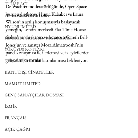
TUHAF AÇI
De Wachter moderatörlüğünde, Open Space 
kurucu direktörü Huma Kabakcı ve Laura 
SINIRSIZ ZİYARETLER
Wilson’ın açılış konuşmasıyla başlayacak 
NY UNLIMITED
yemeğin, Londra merkezli Flat Time House 
Galeri’nin direktörü ve küratörü Gareth Bell-
FEMİNİST SANATIN SOSYOLOJİSİ
Jones’un ve sanatçı Moza Almatrooshi’nin 
YÜRÜYÜŞ NOTLARI
panel konuşması ile ilerlemesi ve izleyicilerden 
gelecek olan sorularla sonlanması bekleniyor.
TERS PERSPEKTİF
KAYIT DIŞI CİNAYETLER
MAMUT LIMITED
GENÇ SANATÇILAR DOSYASI
İZMİR
FRANÇAIS
AÇIK ÇAĞRI