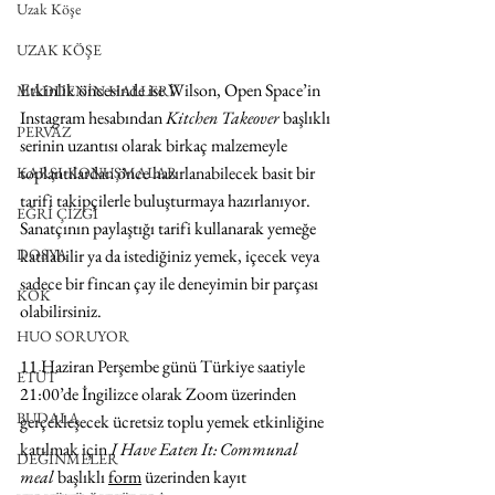
Uzak Köşe
UZAK KÖŞE
Etkinlik öncesinde ise Wilson, Open Space’in 
MADDENİN HALLERİ
Instagram hesabından 
Kitchen Takeover
 başlıklı 
PERVAZ
serinin uzantısı olarak birkaç malzemeyle 
toplantılardan önce hazırlanabilecek basit bir 
KARŞI-KONUŞMALAR
tarifi takipçilerle buluşturmaya hazırlanıyor. 
EĞRİ ÇİZGİ
Sanatçının paylaştığı tarifi kullanarak yemeğe 
DOSYA
katılabilir ya da istediğiniz yemek, içecek veya 
sadece bir fincan çay ile deneyimin bir parçası 
KÖK
olabilirsiniz.
HUO SORUYOR
11 Haziran Perşembe günü Türkiye saatiyle 
ETÜT
21:00’de İngilizce olarak Zoom üzerinden 
BUDALA
gerçekleşecek ücretsiz toplu yemek etkinliğine 
katılmak için 
I Have Eaten It: Communal 
DEĞİNMELER
meal
 başlıklı 
form
 üzerinden kayıt 