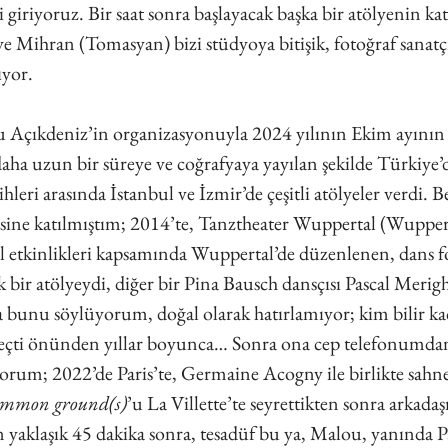
giriyoruz. Bir saat sonra başlayacak başka bir atölyenin katı
ye Mihran (Tomasyan) bizi stüdyoya bitişik, fotoğraf sanatçı
ıyor. 
Açıkdeniz’in organizasyonuyla 2024 yılının Ekim ayının 
 daha uzun bir süreye ve coğrafyaya yayılan şekilde Türkiye’
hleri arasında İstanbul ve İzmir’de çeşitli atölyeler verdi. B
sine katılmıştım; 2014’te, Tanztheater Wuppertal (Wupper
ıl etkinlikleri kapsamında Wuppertal’de düzenlenen, dans
 bir atölyeydi, diğer bir Pina Bausch dansçısı Pascal Merighi 
 bunu söylüyorum, doğal olarak hatırlamıyor; kim bilir kaç 
geçti önünden yıllar boyunca… Sonra ona cep telefonumdan
yorum; 2022’de Paris’te, Germaine Acogny ile birlikte sahnel
ommon ground(s)
’u La Villette’te seyrettikten sonra arkadaş
 yaklaşık 45 dakika sonra, tesadüf bu ya, Malou, yanında P