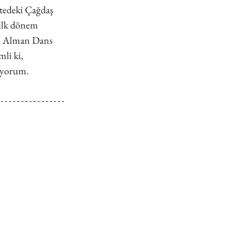
tedeki Çağdaş 
 ilk dönem 
te Alman Dans 
li ki, 
çiyorum.