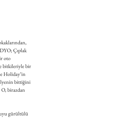
okaklarından, 
TÜDYO; Çıplak 
r oto 
itkileriyle bir 
e Holiday’in 
ölyenin bittiğini 
. O, birazdan 
luyu gürültülü 