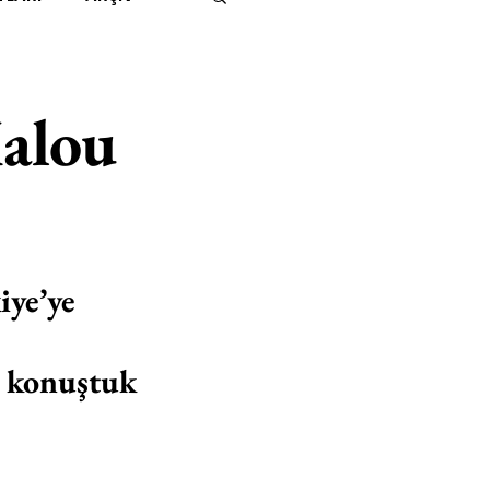
IMITED KIDS
KİTAP
Malou
ER
500K
 UNLIMITED
ye’ye 
e konuştuk