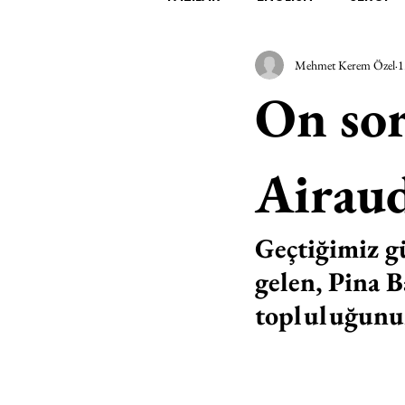
Mehmet Kerem Özel
1
EDEBİYAT
SİNEMA
A
On sor
MİMARİ
MÜZİK
EGZER
Airau
AK-SAYANLAR
#GEÇMİŞ
Geçtiğimiz g
gelen, Pina 
AKS-ENDAZ
TUHAF AÇI
topluluğunun