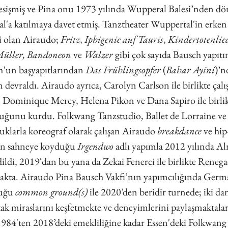
sişmiş ve Pina onu 1973 yılında Wupperal Balesi’nden dö
l'a katılmaya davet etmiş. Tanztheater Wuppertal'in erke
ri olan Airaudo; 
Fritz
,
 Iphigenie auf Tauris
,
 Kindertotenlie
Müller, Bandoneon 
ve
 Walzer
 gibi çok sayıda Bausch yapıt
ch’un başyapıtlarından 
Das Frühlingsopfer
 (
Bahar Ayini
)’n
 devraldı. Airaudo ayrıca, Carolyn Carlson ile birlikte çal
i, Dominique Mercy, Helena Pikon ve Dana Sapiro ile birlikt
luğunu kurdu. Folkwang Tanzstudio, Ballet de Lorraine ve
uklarla koreograf olarak çalışan Airaudo 
breakdance 
ve hip
çin sahneye koyduğu 
Irgendwo
 adlı yapımla 2012 yılında A
ildi, 2019'dan bu yana da Zekai Fenerci ile birlikte Renega
kta. Airaudo Pina Bausch Vakfı’nın yapımcılığında Germa
uğu 
common ground(s)
 ile 2020’den beridir turnede; iki dan
rtak miraslarını keşfetmekte ve deneyimlerini paylaşmaktala
984'ten 2018’deki emekliliğine kadar Essen'deki Folkwang 