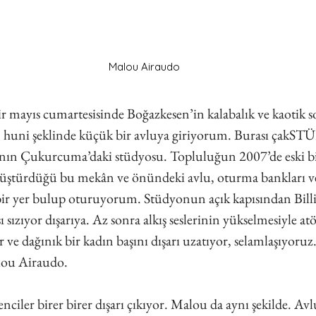
Malou Airaudo
bir mayıs cumartesisinde Boğazkesen’in kalabalık ve kaotik s
n, huni şeklinde küçük bir avluya giriyorum. Burası çakS
ın Çukurcuma’daki stüdyosu. Topluluğun 2007’de eski bi
ştürdüğü bu mekân ve önündeki avlu, oturma bankları ve b
bir yer bulup oturuyorum. Stüdyonun açık kapısından Billi
sı sızıyor dışarıya. Az sonra alkış seslerinin yükselmesiyle at
 ve dağınık bir kadın başını dışarı uzatıyor, selamlaşıyoruz
alou Airaudo.
nciler birer birer dışarı çıkıyor. Malou da aynı şekilde. Av