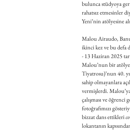
bulunca stüdyoya geri 
rahatsız etmesinler di
Yeni’nin atölyesine al
Malou Airaudo, Banu 
ikinci kez ve bu defa
- 13 Haziran 2025 tari
Malou’nun bir atölye
Tiyatrosu)’nun 40. y
sahip olmayanlara açık
vermişlerdi. Malou’ya
çalışması ve öğrenci 
fotoğrafımızı gösteri
bizzat dans ettikleri 
c
lokantanın kapısından