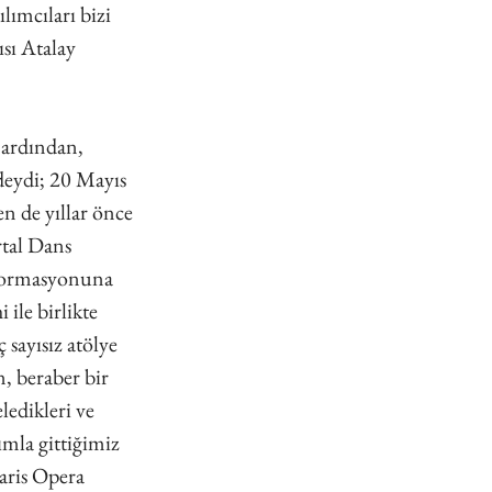
lımcıları bizi 
sı Atalay 
ardından, 
deydi; 20 Mayıs 
en de yıllar önce 
tal Dans 
 formasyonuna 
ile birlikte 
sayısız atölye 
, beraber bir 
edikleri ve 
ımla gittiğimiz 
aris Opera 