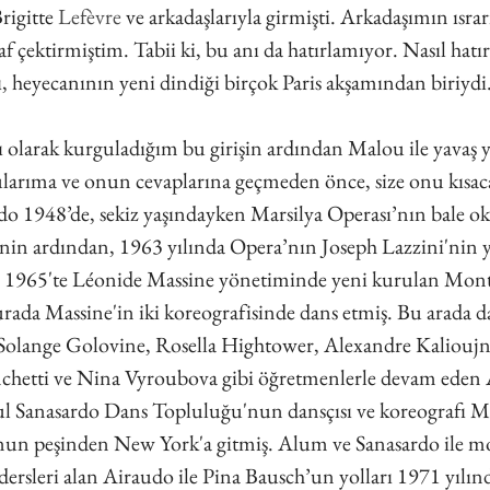
rigitte 
Lefèvre
ve arkadaşlarıyla girmişti. Arkadaşımın ısrar
f çektirmiştim. Tabii ki, bu anı da hatırlamıyor. Nasıl hatır
ğı, heyecanının yeni dindiği birçok Paris akşamından biriyd
 olarak kurguladığım bu girişin ardından Malou ile yavaş 
ularıma ve onun cevaplarına geçmeden önce, size onu kısac
do 1948’de, sekiz yaşındayken Marsilya Operası’nın bale o
rinin ardından, 1963 yılında Opera’nın Joseph Lazzini'nin y
, 1965'te Léonide Massine yönetiminde yeni kurulan Mont
urada Massine'in iki koreografisinde dans etmiş. Bu arada d
Solange Golovine, Rosella Hightower, Alexandre Kaliouj
hetti ve Nina Vyroubova gibi öğretmenlerle devam eden 
ul Sanasardo Dans Topluluğu'nun dansçısı ve koreografı M
onun peşinden New York'a gitmiş. Alum ve Sanasardo ile m
 dersleri alan Airaudo ile Pina Bausch’un yolları 1971 yılın