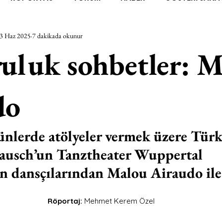
3 Haz 2025
7 dakikada okunur
RAŞTIRMA
BİENAL
TASARIM
ÇALIŞMA
UNL
uluk sohbetler: 
SİZLER
YEL TOZ PORTRELER
ON SORULUK SOHBETL
do
TEBUGÜN
XXY
ODAK: RESİM
KIVRIM
PARIS
ünlerde atölyeler vermek üzere Türki
Bausch’un Tanztheater Wuppertal 
SINIRSIZ ZİYARETLER
 dansçılarından Malou Airaudo il
Röportaj: 
Mehmet Kerem Özel