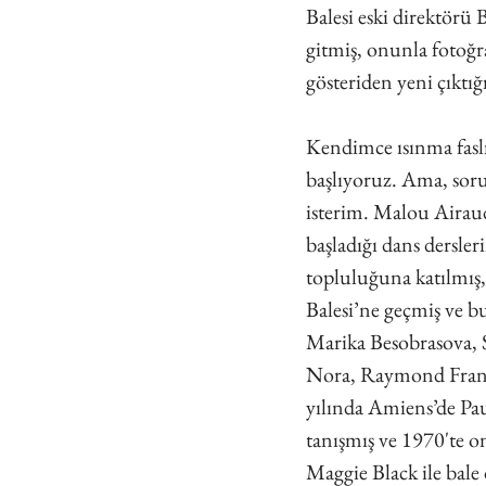
Balesi eski direktörü B
gitmiş, onunla fotoğra
gösteriden yeni çıktı
Kendimce ısınma faslı
başlıyoruz. Ama, sor
isterim. Malou Airau
başladığı dans dersle
topluluğuna katılmış
Balesi’ne geçmiş ve b
Marika Besobrasova, 
Nora, Raymond Franc
yılında Amiens’de Pa
tanışmış ve 1970'te 
Maggie Black ile bale