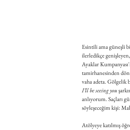
Esintili ama güneşli 
ilerledikçe genişleye
Ayaklar Kumpanyası'n
tamirhanesinden dönü
vaha adeta. Gölgelik 
I’ll be seeing you
 şarkı
anlıyorum. Saçları gür
söyleşeceğim kişi: M
Atölyeye katılmış öğre