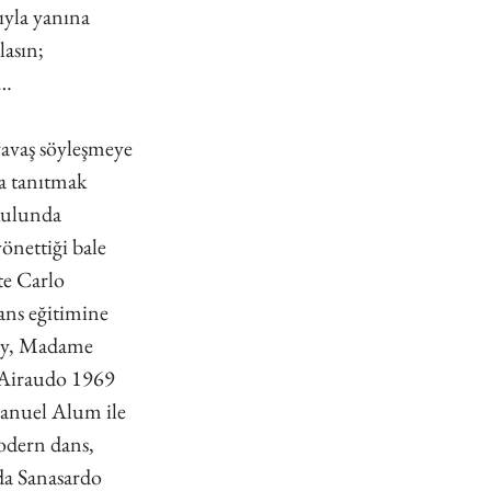
ıyla yanına 
lasın; 
i…
yavaş söyleşmeye 
a tanıtmak 
kulunda 
önettiği bale 
e Carlo 
ans eğitimine 
ny, Madame 
Airaudo 1969 
anuel Alum ile 
odern dans, 
da Sanasardo 