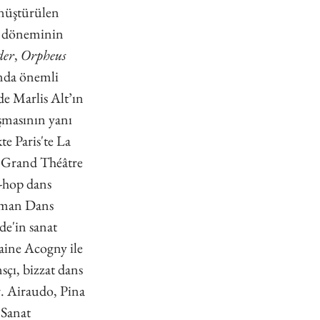
nüştürülen 
n döneminin 
der
,
 Orpheus 
ında önemli 
de Marlis Alt’ın 
ışmasının yanı 
e Paris'te La 
 Grand Théâtre 
-hop dans 
lman Dans 
de'in sanat 
ine Acogny ile 
sçı, bizzat dans 
r. Airaudo, Pina 
Sanat 