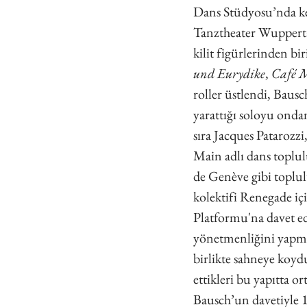
Dans Stüdyosu’nda ke
Tanztheater Wupperta
kilit figürlerinden bi
und Eurydike
,
 Café 
roller üstlendi, Baus
yarattığı soloyu ondan
sıra Jacques Patarozz
Main adlı dans toplu
de Genève gibi toplul
kolektifi Renegade i
Platformu'na davet ed
yönetmenliğini yapma
birlikte sahneye koyd
ettikleri bu yapıtta o
Bausch’un davetiyle 1