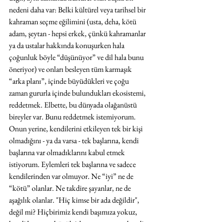
nedeni daha var: Belki kültürel veya tarihsel bir 
kahraman seçme eğilimini (usta, deha, kötü 
adam, şeytan - hepsi erkek, çünkü kahramanlar 
ya da ustalar hakkında konuşurken hala 
çoğunluk böyle “düşünüyor” ve dil hala bunu 
öneriyor) ve onları besleyen tüm karmaşık 
“arka planı”, içinde büyüdükleri ve çoğu 
zaman gururla içinde bulundukları ekosistemi, 
reddetmek. Elbette, bu dünyada olağanüstü 
bireyler var. Bunu reddetmek istemiyorum. 
Onun yerine, kendilerini etkileyen tek bir kişi 
olmadığını - ya da varsa - tek başlarına, kendi 
başlarına var olmadıklarını kabul etmek 
istiyorum. Eylemleri tek başlarına ve sadece 
kendilerinden var olmuyor. Ne “iyi” ne de 
“kötü” olanlar. Ne takdire şayanlar, ne de 
aşağılık olanlar. "Hiç kimse bir ada değildir", 
değil mi? Hiçbirimiz kendi başımıza yokuz, 