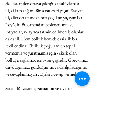
ekosistemden ortaya çıktığı kabulüyle nasıl 
ilişki kuracağım. Bir sanat eseri yaşar. Yaşayan 
ilişkiler ortamından ortaya çıkan yaşayan bir 
“şey”dir. Bu ortamdan beslenen arzu ve 
ihtiyaçlar; ve ayrıca tatmin edilmemiş olanları 
da dahil. Hem bolluk hem de eksiklik bizi 
şekillendirir. Eksiklik çoğu zaman tepki 
vermemiz ve yaratmamız için - eksik olan 
bolluğu sağlamak için - bir çağrıdır. Görevimiz, 
duyduğumuz, gördüğümüz ya da algıladığımız 
ve cevaplanmayan çağrılara cevap vermektir.
Sanat dünyasında, zanaatımı ve tiyatro 
anlayışımı doğrudan etkilemiş pek çok insan 
var. Ama perde arkasından sanatıma etki eden o 
kadar çok insan var ki, ailemin üyeleri, 
büyüklerim, bazı arkadaşlarım. Beni etkileyen 
önemli hocalarım kimler? Doğduğum dünya, 
halklar, içine doğduğum millet, içine 