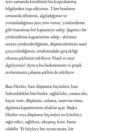
aynı zamanda kendimizi bu kopyalanmış 
bilgilerden inşa ediyoruz. Tüm bunların 
ortasında zihnimiz, algıladığımız ve 
yorumladığımız şeye yön verme, yönlendirme 
gibi inanılmaz bir kapasiteye sahip. Şaşırtıcı bir 
yönlendirme kapasitesine sahip - aklımızı 
nereye yönlendirdiğimiz, düşüncelerimizi nasıl 
çerçevelediğimiz, etrafımızdaki gerçekliği 
okuma şeklimizi etkiliyor: Nasıl ve neyi 
algılıyoruz? Ayrıca bu bedenimizin ve psişik 
sıvılarımızın çalışma şeklini de etkiliyor.
Bazı fikirler, bazı düşünme biçimleri, bazı 
farkındalıklar bizi besler, sağlıklıdır, yaratıcıdır, 
hayat verir, düşünme, anlama, tasavvur etme, 
algılama kapasitemize ufuklar açar. Başka 
fikirler veya düşünme biçimleri ise köreltici, 
sağır edici, sağlıksız, sıkışmış, kısır, hasta 
olabilir. Ve böylece bir oyuncunun, bir 