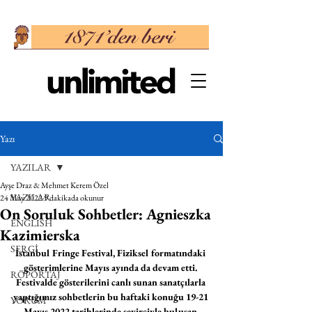
Yazı
YAZILAR
Ayşe Draz & Mehmet Kerem Özel
YAZILAR
24 May 2022
9 dakikada okunur
On Soruluk Sohbetler: Agnieszka
ENGLISH
Kazimierska
SERGİ
İstanbul Fringe Festival, Fiziksel formatındaki 
gösterimlerine Mayıs ayında da devam etti. 
RÖPORTAJ
Festivalde gösterilerini canlı sunan sanatçılarla 
yaptığımız sohbetlerin bu haftaki konuğu 19-21 
YORUM
Mayıs 2022 tarihlerinde seyirciyle buluşan 