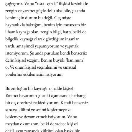
çağrıştırır. Ve bu “usta - çırak” ilişkisi kesinlikle 
zengin ve yaratıcı güçle dolu olsa bile, şu anda 
benim için durum bu değil. Geçmişte 
hayranlıkla baktığım, benim için muazzam bir 
ilham kaynağı olan, zengin bilgi, hatta belki de 
bilgelik kaynağı olarak gördüğüm insanlar 
vardı, ama şimdi yapamıyorum ve yapmak 
istemiyorum. Şu anda pusulam kendi benzersiz 
derin kişisel sezgim. Benim büyük "hanımım" 
o. Ve onun kişisel seçimlerimi ve sanatsal 
yönlerimi etkilemesini istiyorum.
Bu zorluğun bir kaynağı  o halde kişisel: 
Yaratıcı hayatımın şu anki aşamasında herhangi 
bir dış otoriteyi reddediyorum. Kendi benzersiz 
sanatsal dilimi ve sesimi keşfetmeye ve 
beslemeye devam etmek istiyorum. Ve bu 
meydan okumanın, belki de sadece kişisel 
değil, aynı zamanda kültürel olan başka bir 