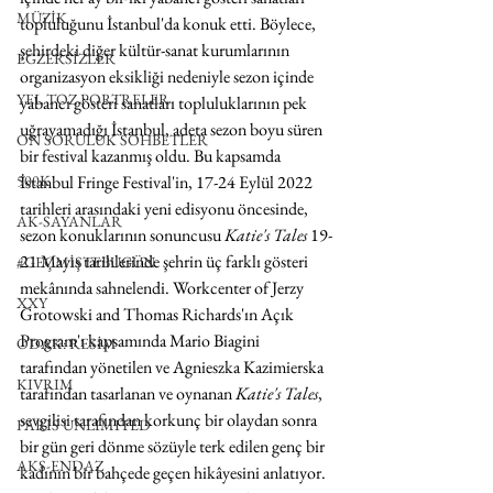
MÜZİK
topluluğunu İstanbul'da konuk etti. Böylece, 
şehirdeki diğer kültür-sanat kurumlarının 
EGZERSİZLER
organizasyon eksikliği nedeniyle sezon içinde 
YEL TOZ PORTRELER
yabancı gösteri sanatları topluluklarının pek 
uğrayamadığı İstanbul, adeta sezon boyu süren 
ON SORULUK SOHBETLER
bir festival kazanmış oldu. Bu kapsamda 
İstanbul Fringe Festival'in, 17-24 Eylül 2022 
500K
tarihleri arasındaki yeni edisyonu öncesinde, 
AK-SAYANLAR
sezon konuklarının sonuncusu 
Katie's Tales
 19-
21 Mayıs tarihlerinde şehrin üç farklı gösteri 
#GEÇMİŞTEBUGÜN
mekânında sahnelendi. Workcenter of Jerzy 
XXY
Grotowski and Thomas Richards'ın Açık 
Program'ı kapsamında Mario Biagini 
ODAK: RESİM
tarafından yönetilen ve Agnieszka Kazimierska 
KIVRIM
tarafından tasarlanan ve oynanan 
Katie's Tales
, 
sevgilisi tarafından korkunç bir olaydan sonra 
PARIS UNLIMITED
bir gün geri dönme sözüyle terk edilen genç bir 
AKS-ENDAZ
kadının bir bahçede geçen hikâyesini anlatıyor. 