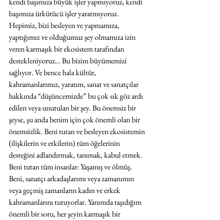
kendi başımıza büyük işler yapmıyoruz, kendi 
başımıza ürkütücü işler yaratmıyoruz. 
Hepimiz, bizi besleyen ve yapmamıza, 
yaptığımız ve olduğumuz şey olmamıza izin 
veren karmaşık bir ekosistem tarafından 
destekleniyoruz… Bu bizim büyümemizi 
sağlıyor. Ve bence hala kültür, 
kahramanlarımız, yaratım, sanat ve sanatçılar 
hakkında “düşüncemizde” bu çok sık göz ardı 
edilen veya unutulan bir şey. Bu önemsiz bir 
şeyse, şu anda benim için çok önemli olan bir 
önemsizlik. Beni tutan ve besleyen ekosistemin 
(ilişkilerin ve etkilerin) tüm öğelerinin 
desteğini adlandırmak, tanımak, kabul etmek. 
Beni tutan tüm insanlar: Yaşamış ve ölmüş. 
Beni, sanatçı arkadaşlarımı veya zamanımın 
veya geçmiş zamanların kadın ve erkek 
kahramanlarını tutuyorlar. Yanımda taşıdığım 
önemli bir soru, her şeyin karmaşık bir 