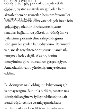
YERYÜZÜ ÖYKÜLERİ
dönüştürücü güç pek çok düzeyde etkili 
olabilir, tiyatro sanatıyla meşgul olan hem 
AKSAK
aktörler hem de seyirciler, hem profesyoneller 
MANIFESTA 16 RUHR
hem de profesyonel olmayan pek çok insan için 
çok değerli olabilir. Profesyonel tiyatro 
DEUTSCH
sanatları bağlamında yüksek bir dönüşüm ve 
iyileştirme potansiyeline sahip olduğunu 
sezdiğim bir şeyden bahsediyorum. Potansiyel 
var, ancak gerçekten dönüştürücü sanatlarla 
tanışmak kolay değil. Aksine, benim 
deneyimime göre  bu nadiren gerçekleşiyor. 
Ama olasılık var, o yüzden işlemeye devam 
edelim.
Bu dönüşüm nasıl olduğunu biliyormuş gibi 
yapmayacağım. Bununla birlikte, sanatın nasıl 
dönüşebileceğine ve iyileştirebileceğine dair 
kendi düşüncemde ve anlayışımda bana 
yardımcı olacak bazı fikirler, imgeler veya 