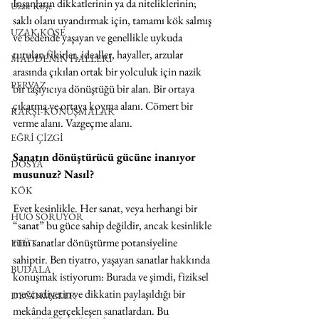
İnsanların dikkatlerinin ya da niteliklerinin; 
Uzak Köşe
saklı olanı uyandırmak için, tamamı kök salmış 
UZAK KÖŞE
ve bedende yaşayan ve genellikle uykuda 
tutulan fikirler, idealler, hayaller, arzular 
MADDENİN HALLERİ
arasında çıkılan ortak bir yolculuk için nazik 
PERVAZ
bir taşıyıcıya dönüştüğü bir alan. Bir ortaya 
çıkarma ve ortaya koyma alanı. Cömert bir 
KARŞI-KONUŞMALAR
verme alanı. Vazgeçme alanı.
EĞRİ ÇİZGİ
Sanatın dönüştürücü gücüne inanıyor 
DOSYA
musunuz? Nasıl?
KÖK
Evet kesinlikle. Her sanat, veya herhangi bir 
HUO SORUYOR
“sanat” bu güce sahip değildir, ancak kesinlikle 
tüm sanatlar dönüştürme potansiyeline 
ETÜT
sahiptir. Ben tiyatro, yaşayan sanatlar hakkında 
BUDALA
konuşmak istiyorum: Burada ve şimdi, fiziksel 
mevcudiyetin ve dikkatin paylaşıldığı bir 
DEĞİNMELER
mekânda gerçekleşen sanatlardan. Bu 