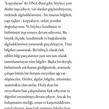
"kopyalayan" iki DNA dizisi gibi; böylece yeni 
diziler inşa ediyor, var olanları güçlendiriyoruz, 
ötekinde algıladıklarımızı - bir insanın bilgileri, 
yapı taşları  - kopyalıyor, onları yeniden 
doğruluyoruz. Ve böylece kendimizi ve 
birbirimizi inşa etmeye devam ediyoruz. Bu 
büyük ölçüde, kendimizde ve başkalarında 
algıladıklarımızı yansıtarak gerçekleşiyor. Tüm 
bilgileri yansıtarak: Bu bilinçli olarak fark 
edilen bilgi parçalarının yanı sıra tam olarak 
tanımlanamayan tüm bilgiler. Başka bir deyişle, 
birbirimizle etkileşime girdiğimizde, aramızda 
çalışan bütün bir iletişim otoyolları ağı var - 
düşünceler, fikirler, algılar, bilgiler, izlenimler, 
uyanmakta olan anılar. Hızla akan bu 
otoyolların bazı çalışmalarını fark ediyoruz ve 
diğerleri unutulmaya devam ediyor. Ancak bu 
buluşmanın niteliği, onun ve karşımızdakinin 
genel izlenimi, hem fark ettiğimiz bilgiler hem 