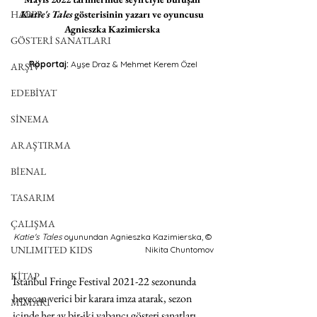
HABER
Katie's Tales
 gösterisinin yazarı ve oyuncusu 
Agnieszka Kazimierska 
GÖSTERİ SANATLARI
Röportaj: 
Ayşe Draz & Mehmet Kerem Özel
ARŞİV
EDEBİYAT
SİNEMA
ARAŞTIRMA
BİENAL
TASARIM
ÇALIŞMA
Katie's Tales
 oyunundan Agnieszka Kazimierska, © 
UNLIMITED KIDS
Nikita Chuntomov
KİTAP
İstanbul Fringe Festival 2021-22 sezonunda 
heyecan verici bir karara imza atarak, sezon 
MİMARİ
içinde her ay bir-iki yabancı gösteri sanatları 