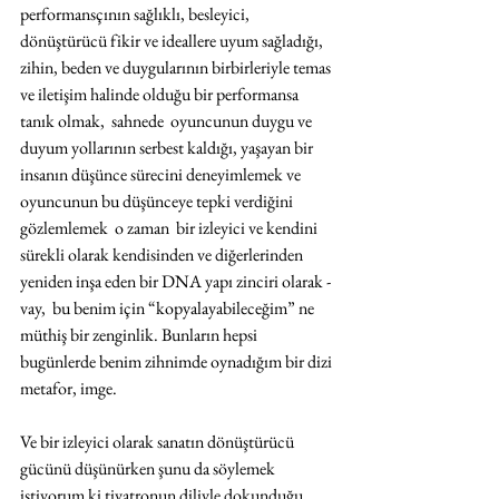
performansçının sağlıklı, besleyici, 
dönüştürücü fikir ve ideallere uyum sağladığı, 
zihin, beden ve duygularının birbirleriyle temas 
ve iletişim halinde olduğu bir performansa 
tanık olmak,  sahnede  oyuncunun duygu ve 
duyum yollarının serbest kaldığı, yaşayan bir 
insanın düşünce sürecini deneyimlemek ve 
oyuncunun bu düşünceye tepki verdiğini 
gözlemlemek  o zaman  bir izleyici ve kendini 
sürekli olarak kendisinden ve diğerlerinden 
yeniden inşa eden bir DNA yapı zinciri olarak -
vay,  bu benim için “kopyalayabileceğim” ne 
müthiş bir zenginlik. Bunların hepsi 
bugünlerde benim zihnimde oynadığım bir dizi 
metafor, imge. 
Ve bir izleyici olarak sanatın dönüştürücü 
gücünü düşünürken şunu da söylemek 
istiyorum ki tiyatronun diliyle dokunduğu, 