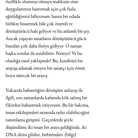
özellikle olumsuz olmaya mahkum olan 
duygularımızı bastırmak için çok fazla 
eğitildiğimizi biliyorum; bazen bir odada 
birlikte hissetmek bile çok önemli ve 
dönüştürücü hale geliyor ve bu anlamlı bir şey. 
Ancak yaşayan sanatların dönüştürücü gücü 
bundan çok daha ileriye gidiyor. O zaman 
başka sorular da sorabiliriz: Nereye? Ve bu 
olasılığa nasıl yaklaşmalı? Bu, kendisini bu 
arayışa adamak isteyen bir sanatçı için ömür 
boyu sürecek bir arayış.
Yukarıda bahsettiğim dönüşüm anlayışı ile 
ilgili, son zamanlarda kafamda kök salmış bir 
fikirden bahsetmek istiyorum. Bu bir bakıma, 
insan etkileşimleri sırasında neler olabileceğini 
tanımlama girişimi. Geçenlerde şöyle 
düşündüm; iki insan bir araya geldiğinde, iki 
DNA dizisi gibiler, birbirinden  (bilgi) 