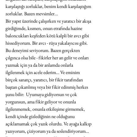
karşılaştığı zorluklar, benim kendi karşılaştığım 
zorluklar. Bazen mevsimler...
Bir yapıt üzerinde çalışırken ve yaratıcı bir akışa 
girdiğimde, kısmen, onun etrafında hazine 
baloncukları keşfeden kötü kalpli bir avcı gibi 
hissediyorum. Bir avcı - rüya yakalayıcısı gibi. 
Bu deneyimi seviyorum. Bazen gerçekten 
çılgınca olsa bile - fikirler her an gelir ve onları 
yazmak için ya da bir anlamda onlarla 
ilgilenmek için acele ederim… Ve eminim 
birçok sanatçı, yaratıcı, bir fikir tarafından 
baştan çıkarılmış veya bir fikir edinmiş herkes 
şunu bilir:  Uyumaya gidiyorsun ve çok 
yorgunsun, ama fikir geliyor ve onunla 
ilgilenmemek, onunla etkileşime girmemek, 
kendi içinde gizlediğinin ne olduğunu 
açıklamamak çok yazık olurdu. Ve ayağa kalkıp 
yazıyorum, çiziyorum ya da seslendiriyorum… 