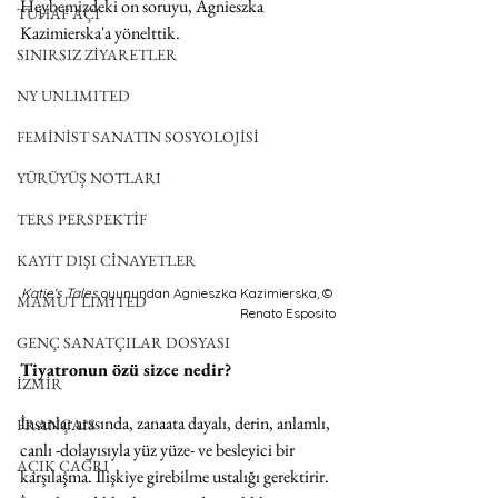
Heybemizdeki on soruyu, Agnieszka 
TUHAF AÇI
Kazimierska'a yönelttik. 
SINIRSIZ ZİYARETLER
NY UNLIMITED
FEMİNİST SANATIN SOSYOLOJİSİ
YÜRÜYÜŞ NOTLARI
TERS PERSPEKTİF
KAYIT DIŞI CİNAYETLER
Katie's Tales
 oyunundan Agnieszka Kazimierska, © 
MAMUT LIMITED
Renato Esposito
GENÇ SANATÇILAR DOSYASI
Tiyatronun özü sizce nedir?
İZMİR
İnsanlar arasında, zanaata dayalı, derin, anlamlı, 
FRANÇAIS
canlı -dolayısıyla yüz yüze- ve besleyici bir 
AÇIK ÇAĞRI
karşılaşma. İlişkiye girebilme ustalığı gerektirir. 