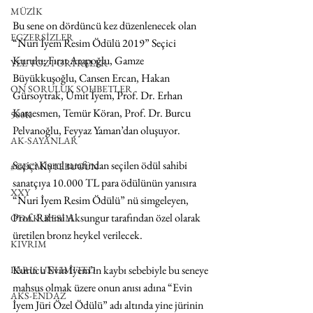
MÜZİK
Bu sene on dördüncü kez düzenlenecek olan 
EGZERSİZLER
“Nuri İyem Resim Ödülü 2019” Seçici 
Kurulu; Fırat Arapoğlu, Gamze 
YEL TOZ PORTRELER
Büyükkuşoğlu, Cansen Ercan, Hakan 
ON SORULUK SOHBETLER
Gürsoytrak, Ümit İyem, Prof. Dr. Erhan 
Karaesmen, Temür Köran, Prof. Dr. Burcu 
500K
Pelvanoğlu, Feyyaz Yaman’dan oluşuyor. 
AK-SAYANLAR
Seçici Kurul tarafından seçilen ödül sahibi 
#GEÇMİŞTEBUGÜN
sanatçıya 10.000 TL para ödülünün yanısıra 
XXY
“Nuri İyem Resim Ödülü” nü simgeleyen, 
Prof. Rahmi Aksungur tarafından özel olarak 
ODAK: RESİM
üretilen bronz heykel verilecek. 
KIVRIM
Kurucu Evin İyem’in kaybı sebebiyle bu seneye 
PARIS UNLIMITED
mahsus olmak üzere onun anısı adına “Evin 
AKS-ENDAZ
İyem Jüri Özel Ödülü” adı altında yine jürinin 