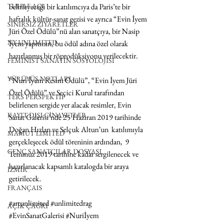
belirleyeceği bir katılımcıya da Paris’te bir 
TUHAF AÇI
haftalık kültür-sanat gezisi ve ayrıca “Evin İyem 
SINIRSIZ ZİYARETLER
Jüri Özel Ödülü”nü alan sanatçıya, bir Nasip 
NY UNLIMITED
İyem yapıtının, bu ödül adına özel olarak 
hazırlanmış bir röprodüksiyonu verilecektir.
FEMİNİST SANATIN SOSYOLOJİSİ
YÜRÜYÜŞ NOTLARI
“Nuri İyem Resim Ödülü”, “Evin İyem Jüri 
Özel Ödülü” ve Seçici Kurul tarafından 
TERS PERSPEKTİF
belirlenen sergide yer alacak resimler, Evin 
KAYIT DIŞI CİNAYETLER
Sanat Galerisi’nde 25 Haziran 2019 tarihinde 
Doğan Hızlan ve Selçuk Altun’un  katılımıyla 
MAMUT LIMITED
gerçekleşecek ödül töreninin ardından,  9 
GENÇ SANATÇILAR DOSYASI
Temmuz 2019 tarihine kadar sergilenecek ve 
hazırlanacak kapsamlı katalogda bir araya 
İZMİR
getirilecek.
FRANÇAIS
#artunlimited
#unlimitedrag
AÇIK ÇAĞRI
#EvinSanatGalerisi
#Nuriİyem