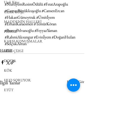
Uzak Köşe
#NuriİyemResimÖdülü
#FıratArapoğlu
#GamzeBüyükkuşoğlu
#CansenErcan
UZAK KÖŞE
#HakanGürsoytrak
#Ümitİyem
MADDENİN HALLERİ
#ErhanKaraesmen
#TemürKöran
#BurcuPelvanoğlu
#FeyyazYaman
PERVAZ
#RahmiAksungur
#Evinİyem
#DoğanHızlan
KARŞI-KONUŞMALAR
#SelçukAltun
HABER
EĞRİ ÇİZGİ
DOSYA
KÖK
HUO SORUYOR
Hepsini Gör
İlgili Yazılar
ETÜT
BUDALA
DEĞİNMELER